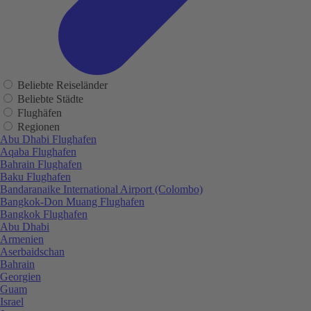
Beliebte Reiseländer
Beliebte Städte
Flughäfen
Regionen
Abu Dhabi Flughafen
Aqaba Flughafen
Bahrain Flughafen
Baku Flughafen
Bandaranaike International Airport (Colombo)
Bangkok-Don Muang Flughafen
Bangkok Flughafen
Abu Dhabi
Armenien
Aserbaidschan
Bahrain
Georgien
Guam
Israel