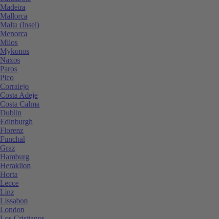
Madeira
Mallorca
Malta (Insel)
Menorca
Milos
Mykonos
Naxos
Paros
Pico
Corralejo
Costa Adeje
Costa Calma
Dublin
Edinburgh
Florenz
Funchal
Graz
Hamburg
Heraklion
Horta
Lecce
Linz
Lissabon
London
Los Cristianos