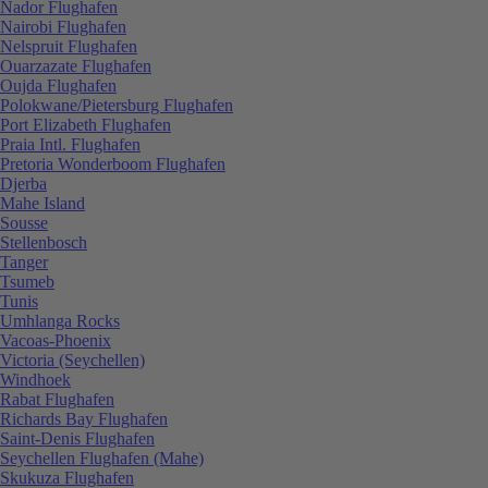
Nador Flughafen
Nairobi Flughafen
Nelspruit Flughafen
Ouarzazate Flughafen
Oujda Flughafen
Polokwane/Pietersburg Flughafen
Port Elizabeth Flughafen
Praia Intl. Flughafen
Pretoria Wonderboom Flughafen
Djerba
Mahe Island
Sousse
Stellenbosch
Tanger
Tsumeb
Tunis
Umhlanga Rocks
Vacoas-Phoenix
Victoria (Seychellen)
Windhoek
Rabat Flughafen
Richards Bay Flughafen
Saint-Denis Flughafen
Seychellen Flughafen (Mahe)
Skukuza Flughafen