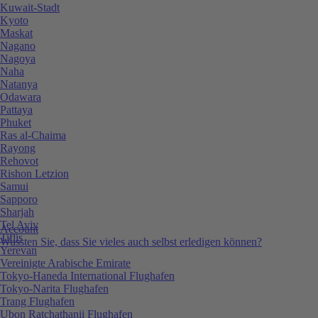
Kuwait-Stadt
Kyoto
Maskat
Nagano
Nagoya
Naha
Natanya
Odawara
Pattaya
Phuket
Ras al-Chaima
Rayong
Rehovot
Rishon Letzion
Samui
Sapporo
Sharjah
Tel Aviv
Account
Tiflis
Wussten Sie, dass Sie vieles auch selbst erledigen können?
Yerevan
Vereinigte Arabische Emirate
Tokyo-Haneda International Flughafen
Tokyo-Narita Flughafen
Trang Flughafen
Ubon Ratchathanii Flughafen