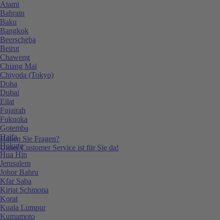
Atami
Bahrain
Baku
Bangkok
Beerscheba
Beirut
Chaweng
Chiang Mai
Chiyoda (Tokyo)
Doha
Dubai
Eilat
Fujairah
Fukuoka
Gotemba
Haifa
Haben Sie Fragen?
Hokuto
Unser Customer Service ist für Sie da!
Hua Hin
Jerusalem
Johor Bahru
Kfar Saba
Kirjat Schmona
Korat
Kuala Lumpur
Kumamoto