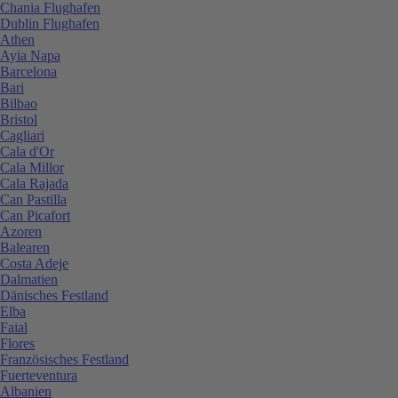
Chania Flughafen
Dublin Flughafen
Athen
Ayia Napa
Barcelona
Bari
Bilbao
Bristol
Cagliari
Cala d'Or
Cala Millor
Cala Rajada
Can Pastilla
Can Picafort
Azoren
Balearen
Costa Adeje
Dalmatien
Dänisches Festland
Elba
Faial
Flores
Französisches Festland
Fuerteventura
Albanien