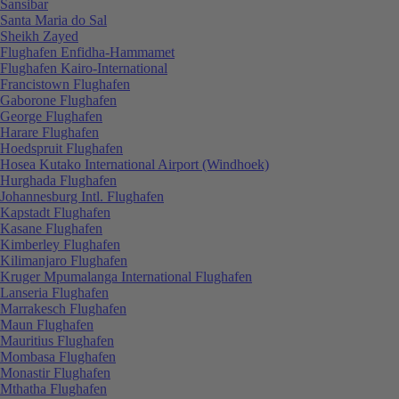
Sansibar
Santa Maria do Sal
Sheikh Zayed
Flughafen Enfidha-Hammamet
Flughafen Kairo-International
Francistown Flughafen
Gaborone Flughafen
George Flughafen
Harare Flughafen
Hoedspruit Flughafen
Hosea Kutako International Airport (Windhoek)
Hurghada Flughafen
Johannesburg Intl. Flughafen
Kapstadt Flughafen
Kasane Flughafen
Kimberley Flughafen
Kilimanjaro Flughafen
Kruger Mpumalanga International Flughafen
Lanseria Flughafen
Marrakesch Flughafen
Maun Flughafen
Mauritius Flughafen
Mombasa Flughafen
Monastir Flughafen
Mthatha Flughafen