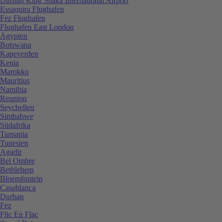
Durban King Shaka International Airport
Essaouira Flughafen
Fez Flughafen
Flughafen East London
Ägypten
Botswana
Kapeverden
Kenia
Marokko
Mauritius
Namibia
Reunion
Seychellen
Simbabwe
Südafrika
Tansania
Tunesien
Agadir
Bel Ombre
Bethlehem
Bloemfontein
Casablanca
Durban
Fez
Flic En Flac