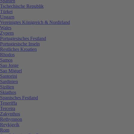
Spanien
Tschechische Republik
Türkei
Ungarn
Vereinigtes Königreich & Nordirland
Wales
Zypern
Portugiesisches Festland
Portugiesische Inseln
Restliches Kroatien
Rhodos
Samos
Sao Jorge
Sao Miguel
Santorini
Sardinien
Sizilien
Skiathos
Spanisches Festland
Teneriffa
Terceira
Zakynthos
Rethymnon
Reykjavík
Rom