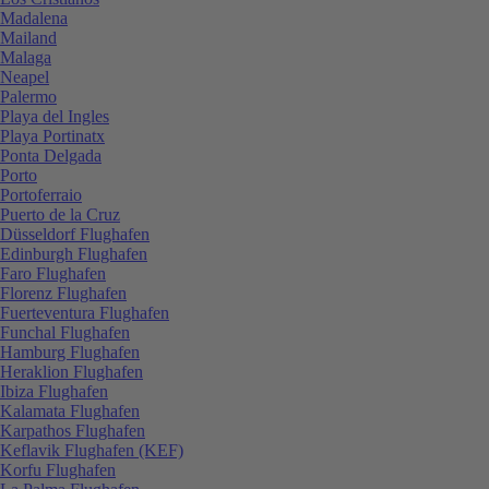
Madalena
Mailand
Malaga
Neapel
Palermo
Playa del Ingles
Playa Portinatx
Ponta Delgada
Porto
Portoferraio
Puerto de la Cruz
Düsseldorf Flughafen
Edinburgh Flughafen
Faro Flughafen
Florenz Flughafen
Fuerteventura Flughafen
Funchal Flughafen
Hamburg Flughafen
Heraklion Flughafen
Ibiza Flughafen
Kalamata Flughafen
Karpathos Flughafen
Keflavik Flughafen (KEF)
Korfu Flughafen