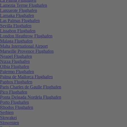
La Palma Flughafen
Lamezia Terme Flughafen
Lanzarote Flughafen
Larnaka Flughafen
Las Palmas Flughafen
Sevilla Flughafen
Lissabon Flughafen
London Heathrow Flughafen
Malaga Flughafen
Malta International Airport
Marseille Provence Flughafen
Neapel Flughafen
Nizza Flughafen
Olbia Flughafen
Palermo Flughafen
Palma de Mallorca Flughafen
Paphos Flughafen
Paris Charles de Gaulle Flughafen
Pico Flughafen
Ponta Delgada Nordela Flughafen
Porto Flughafen
Rhodos Flughafen
Serbien
Slowakei
Slowenien