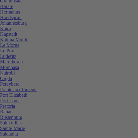
Grand Baie
Harare
Hermanus
Hoedspruit
Johannesburg
Kairo
Kapstadt
Katima Mulilo
Le Morne
Le Port
Lüderitz
Marrakesch
Mombasa
Nairobi
Oujda
Pereybere
Pointe aux Piments
Port Elizabeth
Port Louis
Pretoria
Rabat
Rustenburg
Saint Gilles
Sainte-Marie
Saldanha