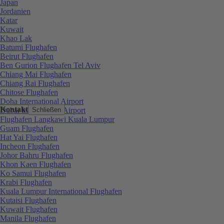
Japan
Jordanien
Katar
Kuwait
Khao Lak
Batumi Flughafen
Beirut Flughafen
Ben Gurion Flughafen Tel Aviv
Chiang Mai Flughafen
Chiang Rai Flughafen
Chitose Flughafen
Doha International Airport
Kontakt
Dubai International Airport
Schließen
Flughafen Langkawi Kuala Lumpur
Guam Flughafen
Hat Yai Flughafen
Incheon Flughafen
Johor Bahru Flughafen
Khon Kaen Flughafen
Ko Samui Flughafen
Krabi Flughafen
Kuala Lumpur International Flughafen
Kutaisi Flughafen
Kuwait Flughafen
Manila Flughafen