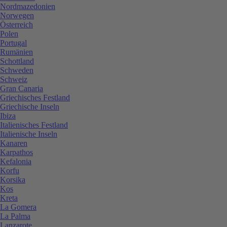
Nordmazedonien
Norwegen
Österreich
Polen
Portugal
Rumänien
Schottland
Schweden
Schweiz
Gran Canaria
Griechisches Festland
Griechische Inseln
Ibiza
Italienisches Festland
Italienische Inseln
Kanaren
Karpathos
Kefalonia
Korfu
Korsika
Kos
Kreta
La Gomera
La Palma
Lanzarote