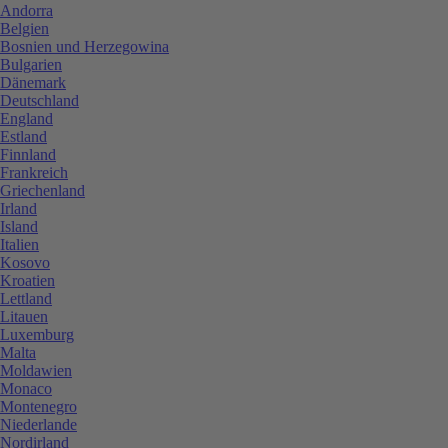
Andorra
Belgien
Bosnien und Herzegowina
Bulgarien
Dänemark
Deutschland
England
Estland
Finnland
Frankreich
Griechenland
Irland
Island
Italien
Kosovo
Kroatien
Lettland
Litauen
Luxemburg
Malta
Moldawien
Monaco
Montenegro
Niederlande
Nordirland