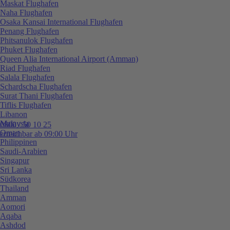
Maskat Flughafen
Naha Flughafen
Osaka Kansai International Flughafen
Penang Flughafen
Phitsanulok Flughafen
Phuket Flughafen
Queen Alia International Airport (Amman)
Riad Flughafen
Salala Flughafen
Schardscha Flughafen
Surat Thani Flughafen
Tiflis Flughafen
Libanon
Malaysia
0800 / 50 10 25
Oman
erreichbar ab 09:00 Uhr
Philippinen
Saudi-Arabien
Singapur
Sri Lanka
Südkorea
Thailand
Amman
Aomori
Aqaba
Ashdod