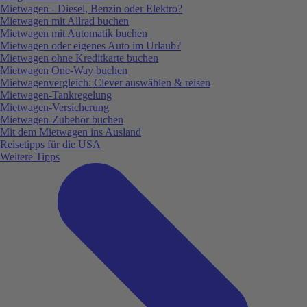
Mietwagen - Diesel, Benzin oder Elektro?
Mietwagen mit Allrad buchen
Mietwagen mit Automatik buchen
Mietwagen oder eigenes Auto im Urlaub?
Mietwagen ohne Kreditkarte buchen
Mietwagen One-Way buchen
Mietwagenvergleich: Clever auswählen & reisen
Mietwagen-Tankregelung
Mietwagen-Versicherung
Mietwagen-Zubehör buchen
Mit dem Mietwagen ins Ausland
Reisetipps für die USA
Weitere Tipps