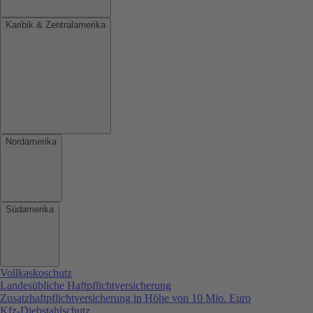
Karibik & Zentralamerika
Nordamerika
Südamerika
Vollkaskoschutz
Landesübliche Haftpflichtversicherung
Zusatzhaftpflichtversicherung in Höhe von 10 Mio. Euro
Kfz-Diebstahlschutz