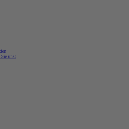
lden
 Sie uns!