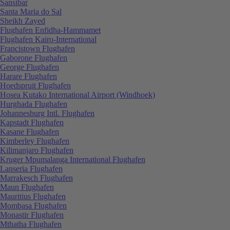
Sansibar
Santa Maria do Sal
Sheikh Zayed
Flughafen Enfidha-Hammamet
Flughafen Kairo-International
Francistown Flughafen
Gaborone Flughafen
George Flughafen
Harare Flughafen
Hoedspruit Flughafen
Hosea Kutako International Airport (Windhoek)
Hurghada Flughafen
Johannesburg Intl. Flughafen
Kapstadt Flughafen
Kasane Flughafen
Kimberley Flughafen
Kilimanjaro Flughafen
Kruger Mpumalanga International Flughafen
Lanseria Flughafen
Marrakesch Flughafen
Maun Flughafen
Mauritius Flughafen
Mombasa Flughafen
Monastir Flughafen
Mthatha Flughafen