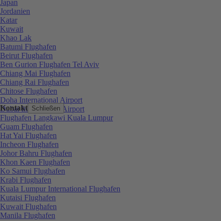
Japan
Jordanien
Katar
Kuwait
Khao Lak
Batumi Flughafen
Beirut Flughafen
Ben Gurion Flughafen Tel Aviv
Chiang Mai Flughafen
Chiang Rai Flughafen
Chitose Flughafen
Doha International Airport
Kontakt
Dubai International Airport
Schließen
Flughafen Langkawi Kuala Lumpur
Guam Flughafen
Hat Yai Flughafen
Incheon Flughafen
Johor Bahru Flughafen
Khon Kaen Flughafen
Ko Samui Flughafen
Krabi Flughafen
Kuala Lumpur International Flughafen
Kutaisi Flughafen
Kuwait Flughafen
Manila Flughafen