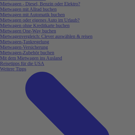
Mietwagen - Diesel, Benzin oder Elektro?
Mietwagen mit Allrad buchen
Mietwagen mit Automatik buchen
Mietwagen oder eigenes Auto im Urlaub?
Mietwagen ohne Kreditkarte buchen
Mietwagen One-Way buchen
Mietwagenvergleich: Clever auswählen & reisen
Mietwagen-Tankregelung
Mietwagen-Versicherung
Mietwagen-Zubehör buchen
Mit dem Mietwagen ins Ausland
Reisetipps für die USA
Weitere Tipps