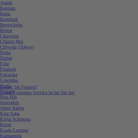
Atami
Bahrain
Baku
Bangkok
Beerscheba
Beirut
Chaweng
Chiang Mai
Chiyoda (Tokyo)
Doha
Dubai
Eilat
Fujairah
Fukuoka
Gotemba
Haifa
Haben Sie Fragen?
Hokuto
Unser Customer Service ist für Sie da!
Hua Hin
Jerusalem
Johor Bahru
Kfar Saba
Kirjat Schmona
Korat
Kuala Lumpur
Kumamoto