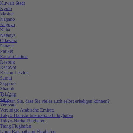
Kuwait-Stadt
Kyoto
Maskat
Nagano
Nagoya
Naha
Natanya
Odawara
Pattaya
Phuket
Ras al-Chaima
Rayong
Rehovot
Rishon Letzion
Samui
Sapporo
Sharjah
Tel Aviv
Account
Tiflis
Wussten Sie, dass Sie vieles auch selbst erledigen können?
Yerevan
Vereinigte Arabische Emirate
Tokyo-Haneda International Flughafen
Tokyo-Narita Flughafen
Trang Flughafen
Ubon Ratchathanii Flughafen