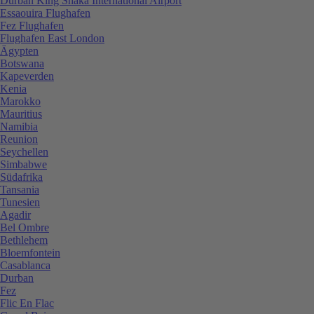
Durban King Shaka International Airport
Essaouira Flughafen
Fez Flughafen
Flughafen East London
Ägypten
Botswana
Kapeverden
Kenia
Marokko
Mauritius
Namibia
Reunion
Seychellen
Simbabwe
Südafrika
Tansania
Tunesien
Agadir
Bel Ombre
Bethlehem
Bloemfontein
Casablanca
Durban
Fez
Flic En Flac