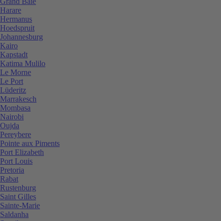
Grand Baie
Harare
Hermanus
Hoedspruit
Johannesburg
Kairo
Kapstadt
Katima Mulilo
Le Morne
Le Port
Lüderitz
Marrakesch
Mombasa
Nairobi
Oujda
Pereybere
Pointe aux Piments
Port Elizabeth
Port Louis
Pretoria
Rabat
Rustenburg
Saint Gilles
Sainte-Marie
Saldanha