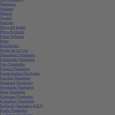
Madalena
Mailand
Malaga
Neapel
Palermo
Playa del Ingles
Playa Portinatx
Ponta Delgada
Porto
Portoferraio
Puerto de la Cruz
Düsseldorf Flughafen
Edinburgh Flughafen
Faro Flughafen
Florenz Flughafen
Fuerteventura Flughafen
Funchal Flughafen
Hamburg Flughafen
Heraklion Flughafen
Ibiza Flughafen
Kalamata Flughafen
Karpathos Flughafen
Keflavik Flughafen (KEF)
Korfu Flughafen