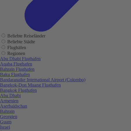
Beliebte Reiseländer
Beliebte Städte
Flughäfen
Regionen
Abu Dhabi Flughafen
Aqaba Flughafen
Bahrain Flughafen
Baku Flughafen
Bandaranaike International Airport (Colombo)
Bangkok-Don Muang Flughafen
Bangkok Flughafen
Abu Dhabi
Armenien
Aserbaidschan
Bahrain
Georgien
Guam
Israel