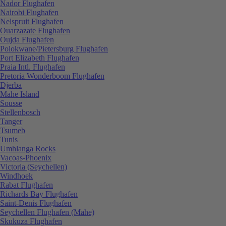
Nador Flughafen
Nairobi Flughafen
Nelspruit Flughafen
Ouarzazate Flughafen
Oujda Flughafen
Polokwane/Pietersburg Flughafen
Port Elizabeth Flughafen
Praia Intl. Flughafen
Pretoria Wonderboom Flughafen
Djerba
Mahe Island
Sousse
Stellenbosch
Tanger
Tsumeb
Tunis
Umhlanga Rocks
Vacoas-Phoenix
Victoria (Seychellen)
Windhoek
Rabat Flughafen
Richards Bay Flughafen
Saint-Denis Flughafen
Seychellen Flughafen (Mahe)
Skukuza Flughafen