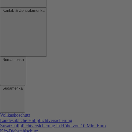
Karibik & Zentralamerika
Nordamerika
Südamerika
Vollkaskoschutz
Landesübliche Haftpflichtversicherung
Zusatzhaftpflichtversicherung in Höhe von 10 Mio. Euro
Kfz-Diebstahlschutz