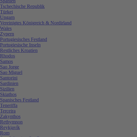
Spanien
Tschechische Republik
Türkei
Ungarn
Vereinigtes Königreich & Nordirland
Wales
Zypern
Portugiesisches Festland
Portugiesische Inseln
Restliches Kroatien
Rhodos
Samos
Sao Jorge
Sao Miguel
Santorini
Sardinien
Sizilien
Skiathos
Spanisches Festland
Teneriffa
Terceira
Zakynthos
Rethymnon
Reykjavík
Rom