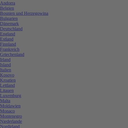
Andorra
Belgien
Bosnien und Herzegowina
Bulgarien
Dänemark
Deutschland
England
Estland
Finnland
Frankreich
Griechenland
Irland
Island
Italien
Kosovo
Kroatien
Lettland
Litauen
Luxemburg
Malta
Moldawien
Monaco
Montenegro
Niederlande
Nordirland