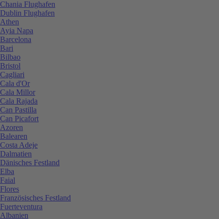
Chania Flughafen
Dublin Flughafen
Athen
Ayia Napa
Barcelona
Bari
Bilbao
Bristol
Cagliari
Cala d'Or
Cala Millor
Cala Rajada
Can Pastilla
Can Picafort
Azoren
Balearen
Costa Adeje
Dalmatien
Dänisches Festland
Elba
Faial
Flores
Französisches Festland
Fuerteventura
Albanien