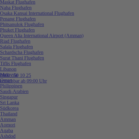
Maskat Flughafen
Naha Flughafen
Osaka Kansai International Flughafen
Penang Flughafen
Phitsanulok Flughafen
Phuket Flughafen
Queen Alia International Airport (Amman)
Riad Flughafen
Salala Flughafen
Schardscha Flughafen
Surat Thani Flughafen
Tiflis Flughafen
Libanon
Malaysia
0800 / 50 10 25
Oman
erreichbar ab 09:00 Uhr
Philippinen
Saudi-Arabien
Singapur
Sri Lanka
Südkorea
Thailand
Amman
Aomori
Aqaba
Ashdod