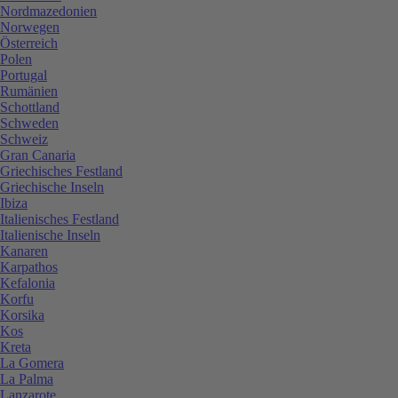
Nordmazedonien
Norwegen
Österreich
Polen
Portugal
Rumänien
Schottland
Schweden
Schweiz
Gran Canaria
Griechisches Festland
Griechische Inseln
Ibiza
Italienisches Festland
Italienische Inseln
Kanaren
Karpathos
Kefalonia
Korfu
Korsika
Kos
Kreta
La Gomera
La Palma
Lanzarote