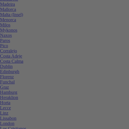
Madeira
Mallorca
Malta (Insel)
Menorca
Milos
Mykonos
Naxos
Paros
Pico
Corralejo
Costa Adeje
Costa Calma
Dublin
Edinburgh
Florenz
Funchal
Graz
Hamburg
Heraklion
Horta
Lecce
Linz
Lissabon
London
Los Cristianos