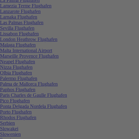
La Palma Flughafen
Lamezia Terme Flughafen
Lanzarote Flughafen
Larnaka Flughafen
Las Palmas Flughafen
Sevilla Flughafen
Lissabon Flughafen
London Heathrow Flughafen
Malaga Flughafen
Malta International Airport
Marseille Provence Flughafen
Neapel Flughafen
Nizza Flughafen
Olbia Flughafen
Palermo Flughafen
Palma de Mallorca Flughafen
Paphos Flughafen
Paris Charles de Gaulle Flughafen
Pico Flughafen
Ponta Delgada Nordela Flughafen
Porto Flughafen
Rhodos Flughafen
Serbien
Slowakei
Slowenien