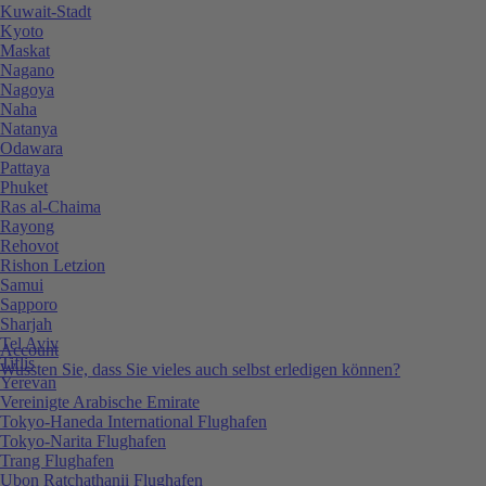
Kuwait-Stadt
Kyoto
Maskat
Nagano
Nagoya
Naha
Natanya
Odawara
Pattaya
Phuket
Ras al-Chaima
Rayong
Rehovot
Rishon Letzion
Samui
Sapporo
Sharjah
Tel Aviv
Account
Tiflis
Wussten Sie, dass Sie vieles auch selbst erledigen können?
Yerevan
Vereinigte Arabische Emirate
Tokyo-Haneda International Flughafen
Tokyo-Narita Flughafen
Trang Flughafen
Ubon Ratchathanii Flughafen