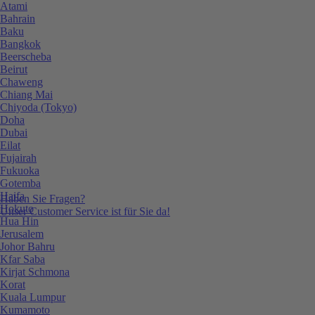
Atami
Bahrain
Baku
Bangkok
Beerscheba
Beirut
Chaweng
Chiang Mai
Chiyoda (Tokyo)
Doha
Dubai
Eilat
Fujairah
Fukuoka
Gotemba
Haifa
Haben Sie Fragen?
Hokuto
Unser Customer Service ist für Sie da!
Hua Hin
Jerusalem
Johor Bahru
Kfar Saba
Kirjat Schmona
Korat
Kuala Lumpur
Kumamoto