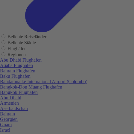
Beliebte Reiseländer
Beliebte Städte
Flughäfen
Regionen
Abu Dhabi Flughafen
Aqaba Flughafen
Bahrain Flughafen
Baku Flughafen
Bandaranaike International Airport (Colombo)
Bangkok-Don Muang Flughafen
Bangkok Flughafen
Abu Dhabi
Armenien
Aserbaidschan
Bahrain
Georgien
Guam
Israel