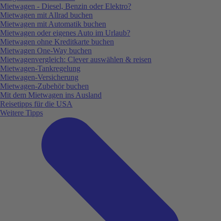
Mietwagen - Diesel, Benzin oder Elektro?
Mietwagen mit Allrad buchen
Mietwagen mit Automatik buchen
Mietwagen oder eigenes Auto im Urlaub?
Mietwagen ohne Kreditkarte buchen
Mietwagen One-Way buchen
Mietwagenvergleich: Clever auswählen & reisen
Mietwagen-Tankregelung
Mietwagen-Versicherung
Mietwagen-Zubehör buchen
Mit dem Mietwagen ins Ausland
Reisetipps für die USA
Weitere Tipps