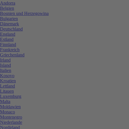
Andorra
Belgien
Bosnien und Herzegowina
Bulgarien
Dänemark
Deutschland
England
Estland
Finnland
Frankreich
Griechenland
Irland
Island
Italien
Kosovo
Kroatien
Lettland
Litauen
Luxemburg
Malta
Moldawien
Monaco
Montenegro
Niederlande
Nordirland