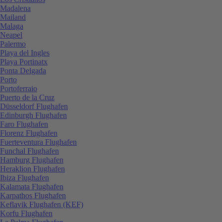
Madalena
Mailand
Malaga
Neapel
Palermo
Playa del Ingles
Playa Portinatx
Ponta Delgada
Porto
Portoferraio
Puerto de la Cruz
Düsseldorf Flughafen
Edinburgh Flughafen
Faro Flughafen
Florenz Flughafen
Fuerteventura Flughafen
Funchal Flughafen
Hamburg Flughafen
Heraklion Flughafen
Ibiza Flughafen
Kalamata Flughafen
Karpathos Flughafen
Keflavik Flughafen (KEF)
Korfu Flughafen