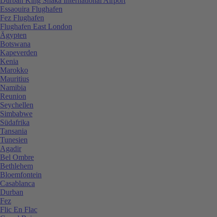
Durban King Shaka International Airport
Essaouira Flughafen
Fez Flughafen
Flughafen East London
Ägypten
Botswana
Kapeverden
Kenia
Marokko
Mauritius
Namibia
Reunion
Seychellen
Simbabwe
Südafrika
Tansania
Tunesien
Agadir
Bel Ombre
Bethlehem
Bloemfontein
Casablanca
Durban
Fez
Flic En Flac