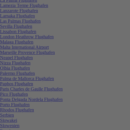
La Palma Flughafen
Lamezia Terme Flughafen
Lanzarote Flughafen
Larnaka Flughafen
Las Palmas Flughafen
Sevilla Flughafen
Lissabon Flughafen
London Heathrow Flughafen
Malaga Flughafen
Malta International Airport
Marseille Provence Flughafen
Neapel Flughafen
Nizza Flughafen
Olbia Flughafen
Palermo Flughafen
Palma de Mallorca Flughafen
Paphos Flughafen
Paris Charles de Gaulle Flughafen
Pico Flughafen
Ponta Delgada Nordela Flughafen
Porto Flughafen
Rhodos Flughafen
Serbien
Slowakei
Slowenien