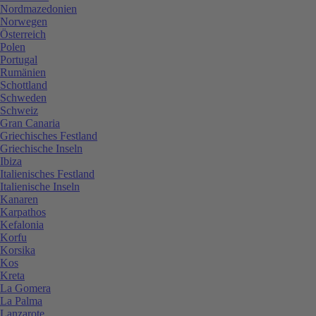
Nordmazedonien
Norwegen
Österreich
Polen
Portugal
Rumänien
Schottland
Schweden
Schweiz
Gran Canaria
Griechisches Festland
Griechische Inseln
Ibiza
Italienisches Festland
Italienische Inseln
Kanaren
Karpathos
Kefalonia
Korfu
Korsika
Kos
Kreta
La Gomera
La Palma
Lanzarote