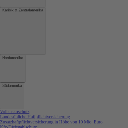
Karibik & Zentralamerika
Nordamerika
Südamerika
Vollkaskoschutz
Landesübliche Haftpflichtversicherung
Zusatzhaftpflichtversicherung in Höhe von 10 Mio. Euro
Kfz-Diebstahlschutz