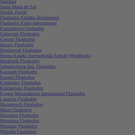
Sansibar
Santa Maria do Sal
Sheikh Zayed
Flughafen Enfidha-Hammamet
Flughafen Kairo-International
Francistown Flughafen
Gaborone Flughafen
George Flughafen
Harare Flughafen
Hoedspruit Flughafen
Hosea Kutako International Airport (Windhoek)
Hurghada Flughafen
Johannesburg Intl. Flughafen
Kapstadt Flughafen
Kasane Flughafen
Kimberley Flughafen
Kilimanjaro Flughafen
Kruger Mpumalanga International Flughafen
Lanseria Flughafen
Marrakesch Flughafen
Maun Flughafen
Mauritius Flughafen
Mombasa Flughafen
Monastir Flughafen
Mthatha Flughafen