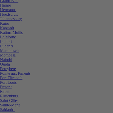
Grand Baie
Harare
Hermanus
Hoedspruit
Johannesburg
Kairo
Kapstadt
Katima Mulilo
Le Morne
Le Port
Lüderitz
Marrakesch
Mombasa
Nairobi
Oujda
Pereybere
Pointe aux Piments
Port Elizabeth
Port Louis
Pretoria
Rabat
Rustenburg
Saint Gilles
Sainte-Marie
Saldanha