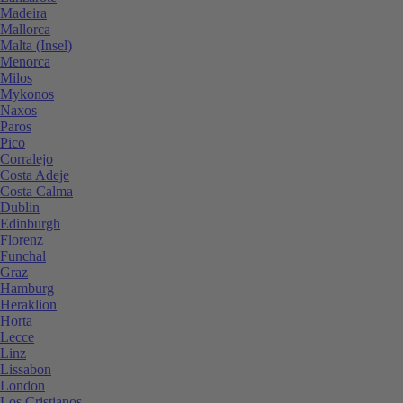
Madeira
Mallorca
Malta (Insel)
Menorca
Milos
Mykonos
Naxos
Paros
Pico
Corralejo
Costa Adeje
Costa Calma
Dublin
Edinburgh
Florenz
Funchal
Graz
Hamburg
Heraklion
Horta
Lecce
Linz
Lissabon
London
Los Cristianos