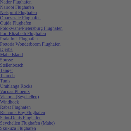
Nador Flughafen
Nairobi Flughafen
Nelspruit Flughafen
Ouarzazate Flughafen
Oujda Flughafen
Polokwane/Pietersburg Flughafen
Port Elizabeth Flughafen
Praia Intl. Flughafen
Pretoria Wonderboom Flughafen
Djerba
Mahe Island
Sousse
Stellenbosch
Tanger
Tsumeb
Tunis
Umhlanga Rocks
Vacoas-Phoenix
Victoria (Seychellen)
Windhoek
Rabat Flughafen
Richards Bay Flughafen
Saint-Denis Flughafen
Seychellen Flughafen (Mahe)
Skukuza Flughafen