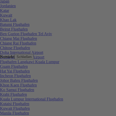
Japan
Jordanien
Katar
Kuwait
Khao Lak
Batumi Flughafen
Beirut Flughafen
Ben Gurion Flughafen Tel Aviv
Chiang Mai Flughafen
Chiang Rai Flughafen
Chitose Flughafen
Doha International Airport
Kontakt
Dubai International Airport
Schließen
Flughafen Langkawi Kuala Lumpur
Guam Flughafen
Hat Yai Flughafen
Incheon Flughafen
Johor Bahru Flughafen
Khon Kaen Flughafen
Ko Samui Flughafen
Krabi Flughafen
Kuala Lumpur International Flughafen
Kutaisi Flughafen
Kuwait Flughafen
Manila Flughafen