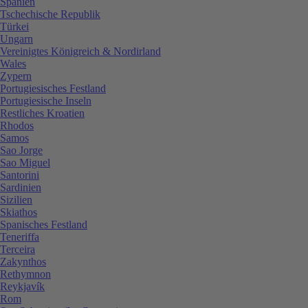
Spanien
Tschechische Republik
Türkei
Ungarn
Vereinigtes Königreich & Nordirland
Wales
Zypern
Portugiesisches Festland
Portugiesische Inseln
Restliches Kroatien
Rhodos
Samos
Sao Jorge
Sao Miguel
Santorini
Sardinien
Sizilien
Skiathos
Spanisches Festland
Teneriffa
Terceira
Zakynthos
Rethymnon
Reykjavík
Rom