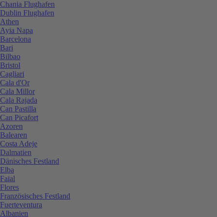
Chania Flughafen
Dublin Flughafen
Athen
Ayia Napa
Barcelona
Bari
Bilbao
Bristol
Cagliari
Cala d'Or
Cala Millor
Cala Rajada
Can Pastilla
Can Picafort
Azoren
Balearen
Costa Adeje
Dalmatien
Dänisches Festland
Elba
Faial
Flores
Französisches Festland
Fuerteventura
Albanien