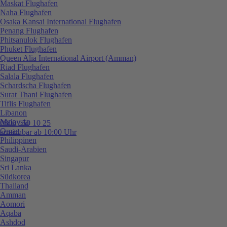
Maskat Flughafen
Naha Flughafen
Osaka Kansai International Flughafen
Penang Flughafen
Phitsanulok Flughafen
Phuket Flughafen
Queen Alia International Airport (Amman)
Riad Flughafen
Salala Flughafen
Schardscha Flughafen
Surat Thani Flughafen
Tiflis Flughafen
Libanon
Malaysia
0800 / 50 10 25
Oman
erreichbar ab 10:00 Uhr
Philippinen
Saudi-Arabien
Singapur
Sri Lanka
Südkorea
Thailand
Amman
Aomori
Aqaba
Ashdod