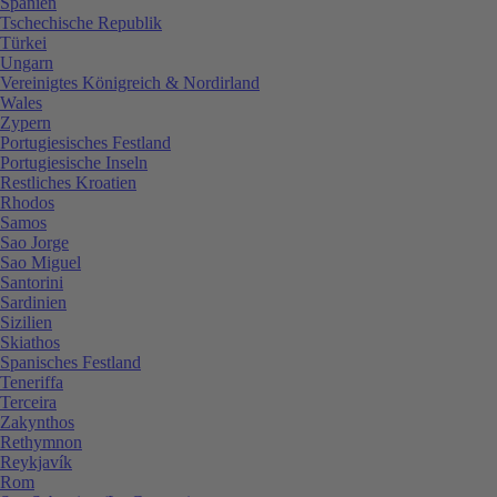
Spanien
Tschechische Republik
Türkei
Ungarn
Vereinigtes Königreich & Nordirland
Wales
Zypern
Portugiesisches Festland
Portugiesische Inseln
Restliches Kroatien
Rhodos
Samos
Sao Jorge
Sao Miguel
Santorini
Sardinien
Sizilien
Skiathos
Spanisches Festland
Teneriffa
Terceira
Zakynthos
Rethymnon
Reykjavík
Rom