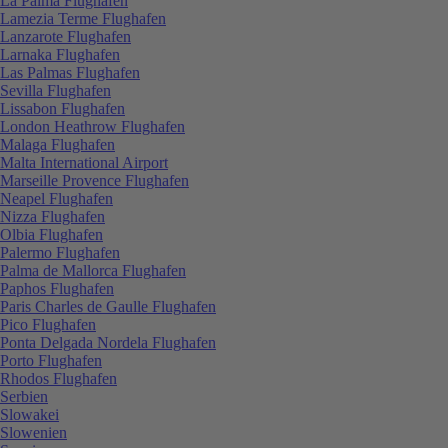
La Palma Flughafen
Lamezia Terme Flughafen
Lanzarote Flughafen
Larnaka Flughafen
Las Palmas Flughafen
Sevilla Flughafen
Lissabon Flughafen
London Heathrow Flughafen
Malaga Flughafen
Malta International Airport
Marseille Provence Flughafen
Neapel Flughafen
Nizza Flughafen
Olbia Flughafen
Palermo Flughafen
Palma de Mallorca Flughafen
Paphos Flughafen
Paris Charles de Gaulle Flughafen
Pico Flughafen
Ponta Delgada Nordela Flughafen
Porto Flughafen
Rhodos Flughafen
Serbien
Slowakei
Slowenien