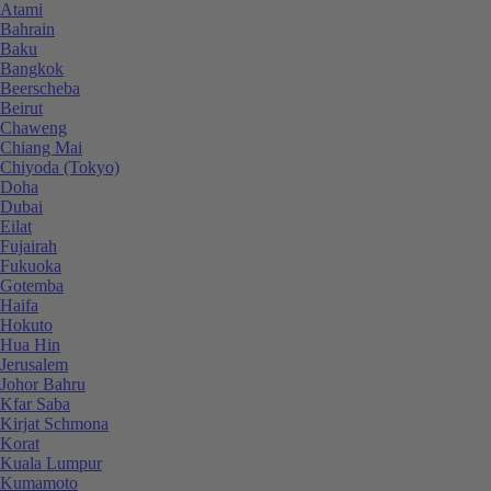
Atami
Bahrain
Baku
Bangkok
Beerscheba
Beirut
Chaweng
Chiang Mai
Chiyoda (Tokyo)
Doha
Dubai
Eilat
Fujairah
Fukuoka
Gotemba
Haifa
Hokuto
Hua Hin
Jerusalem
Johor Bahru
Kfar Saba
Kirjat Schmona
Korat
Kuala Lumpur
Kumamoto