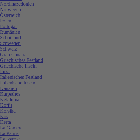
Nordmazedonien
Norwegen
Österreich
Polen
Portugal
Rumänien
Schottland
Schweden
Schweiz
Gran Canaria
Griechisches Festland
Griechische Inseln
Ibiza
Italienisches Festland
Italienische Inseln
Kanaren
Karpathos
Kefalonia
Korfu
Korsika
Kos
Kreta
La Gomera
La Palma
Lanzarote