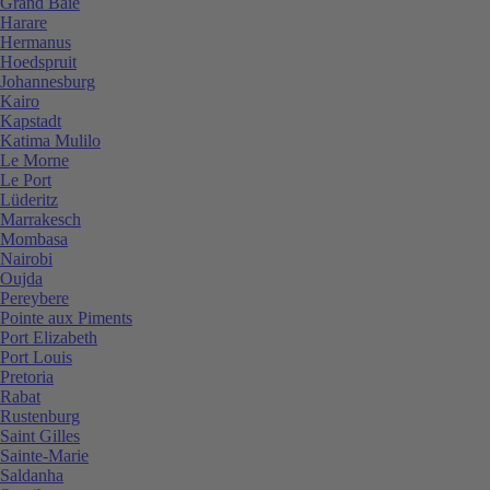
Grand Baie
Harare
Hermanus
Hoedspruit
Johannesburg
Kairo
Kapstadt
Katima Mulilo
Le Morne
Le Port
Lüderitz
Marrakesch
Mombasa
Nairobi
Oujda
Pereybere
Pointe aux Piments
Port Elizabeth
Port Louis
Pretoria
Rabat
Rustenburg
Saint Gilles
Sainte-Marie
Saldanha