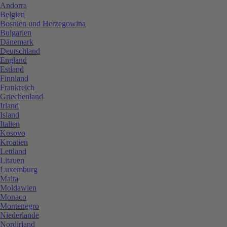
Andorra
Belgien
Bosnien und Herzegowina
Bulgarien
Dänemark
Deutschland
England
Estland
Finnland
Frankreich
Griechenland
Irland
Island
Italien
Kosovo
Kroatien
Lettland
Litauen
Luxemburg
Malta
Moldawien
Monaco
Montenegro
Niederlande
Nordirland