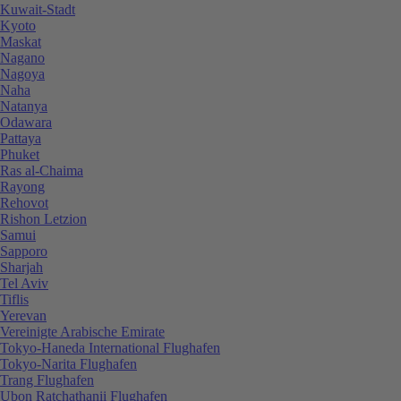
Kuwait-Stadt
Kyoto
Maskat
Nagano
Nagoya
Naha
Natanya
Odawara
Pattaya
Phuket
Ras al-Chaima
Rayong
Rehovot
Rishon Letzion
Samui
Sapporo
Sharjah
Tel Aviv
Tiflis
Yerevan
Vereinigte Arabische Emirate
Tokyo-Haneda International Flughafen
Tokyo-Narita Flughafen
Trang Flughafen
Ubon Ratchathanii Flughafen