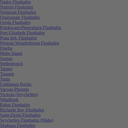
Nador Flughafen
Nairobi Flughafen
Nelspruit Flughafen
Ouarzazate Flughafen
Oujda Flughafen
Polokwane/Pietersburg Flughafen
Port Elizabeth Flughafen
Praia Intl. Flughafen
Pretoria Wonderboom Flughafen
Djerba
Mahe Island
Sousse
Stellenbosch
Tanger
Tsumeb
Tunis
Umhlanga Rocks
Vacoas-Phoenix
Victoria (Seychellen)
Windhoek
Rabat Flughafen
Richards Bay Flughafen
Saint-Denis Flughafen
Seychellen Flughafen (Mahe)
Skukuza Flughafen