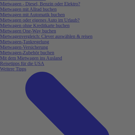
Mietwagen - Diesel, Benzin oder Elektro?
Mietwagen mit Allrad buchen
Mietwagen mit Automatik buchen
Mietwagen oder eigenes Auto im Urlaub?
Mietwagen ohne Kreditkarte buchen
Mietwagen One-Way buchen
Mietwagenvergleich: Clever auswählen & reisen
Mietwagen-Tankregelung
Mietwagen-Versicherung
Mietwagen-Zubehör buchen
Mit dem Mietwagen ins Ausland
Reisetipps für die USA
Weitere Tipps