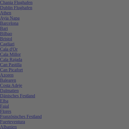
Chania Flughafen
Dublin Flughafen
Athen
Ayia Napa
Barcelona
Bari
Bilbao
Bristol
Cagliari
Cala d'Or
Cala Millor
Cala Rajada
Can Pastilla
Can Picafort
Azoren
Balearen
Costa Adeje
Dalmatien
Dänisches Festland
Elba
Faial
Flores
Französisches Festland
Fuerteventura
Albanien