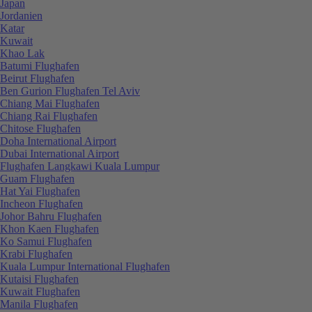
Japan
Jordanien
Katar
Kuwait
Khao Lak
Batumi Flughafen
Beirut Flughafen
Ben Gurion Flughafen Tel Aviv
Chiang Mai Flughafen
Chiang Rai Flughafen
Chitose Flughafen
Doha International Airport
Dubai International Airport
Flughafen Langkawi Kuala Lumpur
Guam Flughafen
Hat Yai Flughafen
Incheon Flughafen
Johor Bahru Flughafen
Khon Kaen Flughafen
Ko Samui Flughafen
Krabi Flughafen
Kuala Lumpur International Flughafen
Kutaisi Flughafen
Kuwait Flughafen
Manila Flughafen