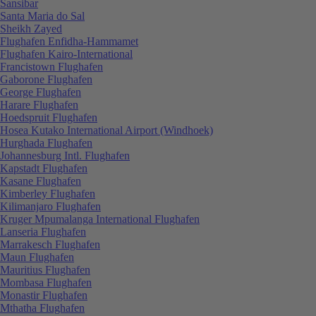
Sansibar
Santa Maria do Sal
Sheikh Zayed
Flughafen Enfidha-Hammamet
Flughafen Kairo-International
Francistown Flughafen
Gaborone Flughafen
George Flughafen
Harare Flughafen
Hoedspruit Flughafen
Hosea Kutako International Airport (Windhoek)
Hurghada Flughafen
Johannesburg Intl. Flughafen
Kapstadt Flughafen
Kasane Flughafen
Kimberley Flughafen
Kilimanjaro Flughafen
Kruger Mpumalanga International Flughafen
Lanseria Flughafen
Marrakesch Flughafen
Maun Flughafen
Mauritius Flughafen
Mombasa Flughafen
Monastir Flughafen
Mthatha Flughafen