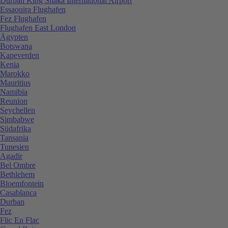
Durban King Shaka International Airport
Essaouira Flughafen
Fez Flughafen
Flughafen East London
Ägypten
Botswana
Kapeverden
Kenia
Marokko
Mauritius
Namibia
Reunion
Seychellen
Simbabwe
Südafrika
Tansania
Tunesien
Agadir
Bel Ombre
Bethlehem
Bloemfontein
Casablanca
Durban
Fez
Flic En Flac