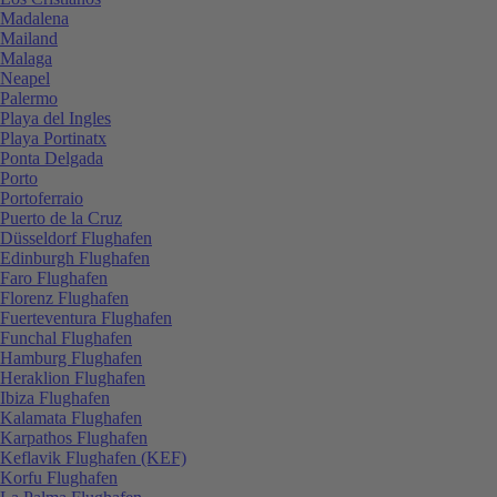
Madalena
Mailand
Malaga
Neapel
Palermo
Playa del Ingles
Playa Portinatx
Ponta Delgada
Porto
Portoferraio
Puerto de la Cruz
Düsseldorf Flughafen
Edinburgh Flughafen
Faro Flughafen
Florenz Flughafen
Fuerteventura Flughafen
Funchal Flughafen
Hamburg Flughafen
Heraklion Flughafen
Ibiza Flughafen
Kalamata Flughafen
Karpathos Flughafen
Keflavik Flughafen (KEF)
Korfu Flughafen