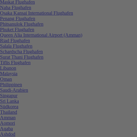
Maskat Flughafen
Naha Flughafen
Osaka Kansai International Flughafen
Penang Flughafen
Phitsanulok Flughafen
Phuket Flughafen
Queen Alia International Airport (Amman)
Riad Flughafen
Salala Flughafen
Schardscha Flughafen
Surat Thani Flughafen
Tiflis Flughafen
Libanon
Malaysia
Oman
Philippinen
Saudi-Arabien
Singapur
Sri Lanka
Südkorea
Thailand
Amman
Aomori
Aqaba
Ashdod