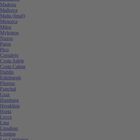
Madeira
Mallorca
Malta (Insel)
Menorca
Milos
Mykonos
Naxos
Paros
Pico
Corralejo
Costa Adeje
Costa Calma
Dublin
Edinburgh
Florenz
Funchal
Graz
Hamburg
Heraklion
Horta
Lecce
Linz
Lissabon
London
Los Cristianos