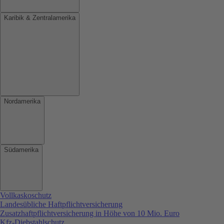
Karibik & Zentralamerika
Nordamerika
Südamerika
Vollkaskoschutz
Landesübliche Haftpflichtversicherung
Zusatzhaftpflichtversicherung in Höhe von 10 Mio. Euro
Kfz-Diebstahlschutz