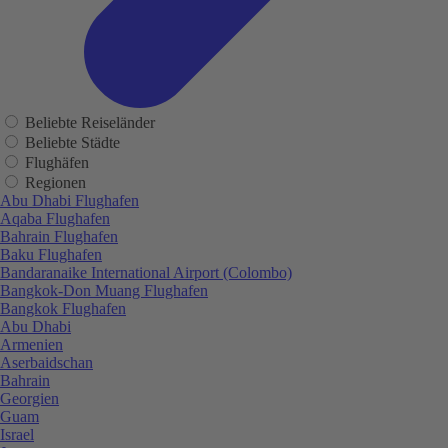
Beliebte Reiseländer
Beliebte Städte
Flughäfen
Regionen
Abu Dhabi Flughafen
Aqaba Flughafen
Bahrain Flughafen
Baku Flughafen
Bandaranaike International Airport (Colombo)
Bangkok-Don Muang Flughafen
Bangkok Flughafen
Abu Dhabi
Armenien
Aserbaidschan
Bahrain
Georgien
Guam
Israel