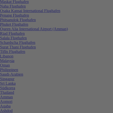
Maskat Flughafen
Naha Flughafen
Osaka Kansai International Flughafen
Penang Flughafen
Phitsanulok Flughafen
Phuket Flughafen
Queen Alia International Airport (Amman)
Riad Flughafen
Salala Flughafen
Schardscha Flughafen
Surat Thani Flughafen
Tiflis Flughafen
Libanon
Malaysia
Oman
Philippinen
Saudi-Arabien
Singapur
Sri Lanka
Südkorea
Thailand
Amman
Aomori
Aqaba
Ashdod