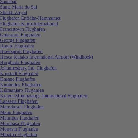
Sansibar
Santa Maria do Sal
Sheikh Zayed
Flughafen Enfidha-Hammamet
Flughafen Kairo-International
Francistown Flughafen
Gaborone Flughafen
George Flughafen
Harare Flughafen
Hoedspruit Flughafen
Hosea Kutako International Airport (Windhoek)
Hurghada Flughafen
Johannesburg Intl. Flughafen
Kapstadt Flughafen
Kasane Flughafen
Kimberley Flughafen
Kilimanjaro Flughafen
Kruger Mpumalanga International Flughafen
Lanseria Flughafen
Marrakesch Flughafen
Maun Flughafen
Mauritius Flughafen
Mombasa Flughafen
Monastir Flughafen
Mthatha Flughafen