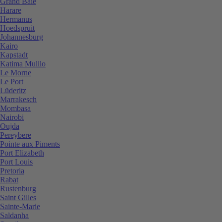
Grand Baie
Harare
Hermanus
Hoedspruit
Johannesburg
Kairo
Kapstadt
Katima Mulilo
Le Morne
Le Port
Lüderitz
Marrakesch
Mombasa
Nairobi
Oujda
Pereybere
Pointe aux Piments
Port Elizabeth
Port Louis
Pretoria
Rabat
Rustenburg
Saint Gilles
Sainte-Marie
Saldanha