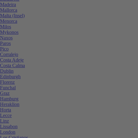
Madeira
Mallorca
Malta (Insel)
Menorca
Milos
Mykonos
Naxos
Paros
Pico
Corralejo
Costa Adeje
Costa Calma
Dublin
Edinburgh
Florenz
Funchal
Graz
Hamburg
Heraklion
Horta
Lecce
Linz
Lissabon
London
Los Cristianos