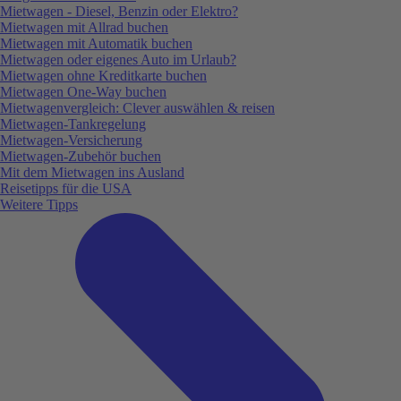
Mietwagen - Diesel, Benzin oder Elektro?
Mietwagen mit Allrad buchen
Mietwagen mit Automatik buchen
Mietwagen oder eigenes Auto im Urlaub?
Mietwagen ohne Kreditkarte buchen
Mietwagen One-Way buchen
Mietwagenvergleich: Clever auswählen & reisen
Mietwagen-Tankregelung
Mietwagen-Versicherung
Mietwagen-Zubehör buchen
Mit dem Mietwagen ins Ausland
Reisetipps für die USA
Weitere Tipps