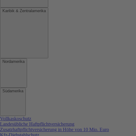
Karibik & Zentralamerika
Nordamerika
Südamerika
Vollkaskoschutz
Landesübliche Haftpflichtversicherung
Zusatzhaftpflichtversicherung in Höhe von 10 Mio. Euro
Kfz-Diebstahlschutz