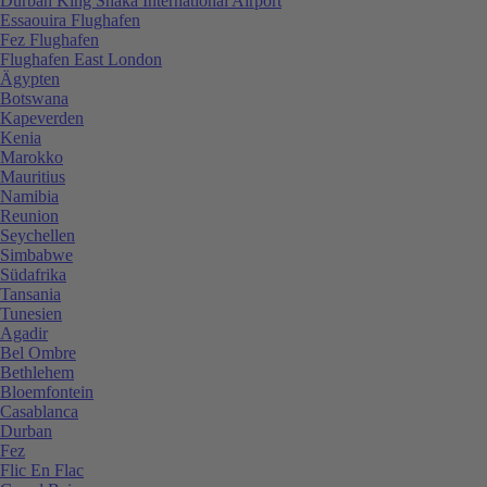
Durban King Shaka International Airport
Essaouira Flughafen
Fez Flughafen
Flughafen East London
Ägypten
Botswana
Kapeverden
Kenia
Marokko
Mauritius
Namibia
Reunion
Seychellen
Simbabwe
Südafrika
Tansania
Tunesien
Agadir
Bel Ombre
Bethlehem
Bloemfontein
Casablanca
Durban
Fez
Flic En Flac