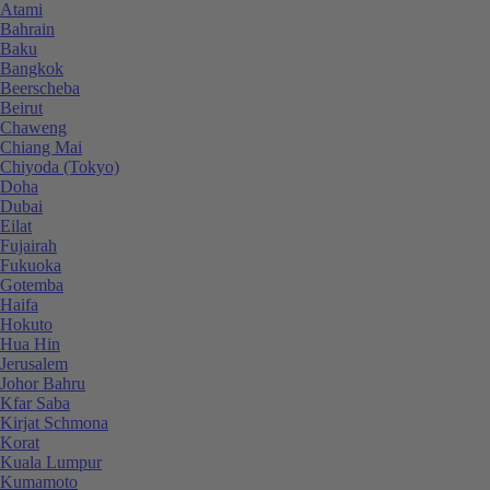
Atami
Bahrain
Baku
Bangkok
Beerscheba
Beirut
Chaweng
Chiang Mai
Chiyoda (Tokyo)
Doha
Dubai
Eilat
Fujairah
Fukuoka
Gotemba
Haifa
Hokuto
Hua Hin
Jerusalem
Johor Bahru
Kfar Saba
Kirjat Schmona
Korat
Kuala Lumpur
Kumamoto