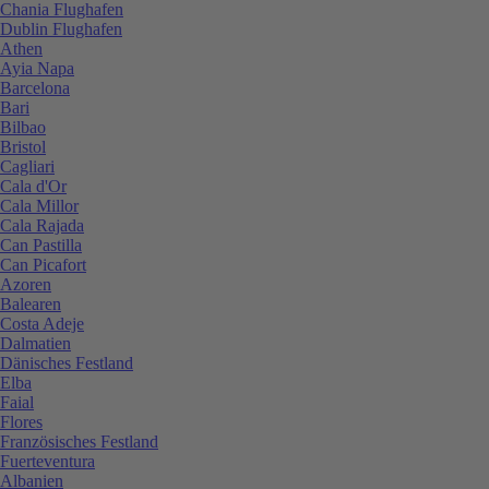
Chania Flughafen
Dublin Flughafen
Athen
Ayia Napa
Barcelona
Bari
Bilbao
Bristol
Cagliari
Cala d'Or
Cala Millor
Cala Rajada
Can Pastilla
Can Picafort
Azoren
Balearen
Costa Adeje
Dalmatien
Dänisches Festland
Elba
Faial
Flores
Französisches Festland
Fuerteventura
Albanien