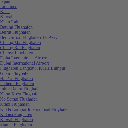
Japan
Jordanien
Katar
Kuwait
Khao Lak
Batumi Flughafen
Beirut Flughafen
Ben Gurion Flughafen Tel Aviv
Chiang Mai Flughafen
Chiang Rai Flughafen
Chitose Flughafen
Doha International Airport
Dubai International Airport
Flughafen Langkawi Kuala Lumpur
Guam Flughafen
Hat Yai Flughafen
Incheon Flughafen
Johor Bahru Flughafen
Khon Kaen Flughafen
Ko Samui Flughafen
Krabi Flughafen
Kuala Lumpur International Flughafen
Kutaisi Flughafen
Kuwait Flughafen
Manila Flughafen