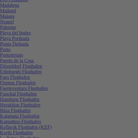
Madalena
Mailand
Malaga
Neapel
Palermo
Playa del Ingles
Playa Portinatx
Ponta Delgada
Porto
Portoferraio
Puerto de la Cruz
Düsseldorf Flughafen
Edinburgh Flughafen
Faro Flughafen
Florenz Flughafen
Fuerteventura Flughafen
Funchal Flughafen
Hamburg Flughafen
Heraklion Flughafen
Ibiza Flughafen
Kalamata Flughafen
Karpathos Flughafen
Keflavik Flughafen (KEF)
Korfu Flughafen