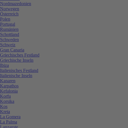
Nordmazedonien
Norwegen
Österreich
Polen
Portugal
Rumänien
Schottland
Schweden
Schweiz
Gran Canaria
Griechisches Festland
Griechische Inseln
Ibiza
Italienisches Festland
Italienische Inseln
Kanaren
Karpathos
Kefalonia
Korfu
Korsika
Kos
Kreta
La Gomera
La Palma
Lanzarote