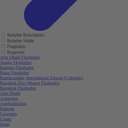
Beliebte Reiseländer
Beliebte Städte
Flughäfen
Regionen
Abu Dhabi Flughafen
Aqaba Flughafen
Bahrain Flughafen
Baku Flughafen
Bandaranaike International Airport (Colombo)
Bangkok-Don Muang Flughafen
Bangkok Flughafen
Abu Dhabi
Armenien
Aserbaidschan
Bahrain
Georgien
Guam
Israel