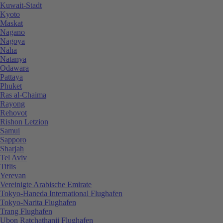
Kuwait-Stadt
Kyoto
Maskat
Nagano
Nagoya
Naha
Natanya
Odawara
Pattaya
Phuket
Ras al-Chaima
Rayong
Rehovot
Rishon Letzion
Samui
Sapporo
Sharjah
Tel Aviv
Tiflis
Yerevan
Vereinigte Arabische Emirate
Tokyo-Haneda International Flughafen
Tokyo-Narita Flughafen
Trang Flughafen
Ubon Ratchathanii Flughafen