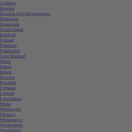
Andorra
Belgien
Bosnien und Herzegowina
Bulgarien
Dänemark
Deutschland
England
Estland
Finnland
Frankreich
Griechenland
Irland
Island
Italien
Kosovo
Kroatien
Lettland
Litauen
Luxemburg
Malta
Moldawien
Monaco
Montenegro
Niederlande
Nordirland