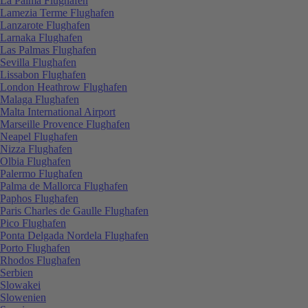
La Palma Flughafen
Lamezia Terme Flughafen
Lanzarote Flughafen
Larnaka Flughafen
Las Palmas Flughafen
Sevilla Flughafen
Lissabon Flughafen
London Heathrow Flughafen
Malaga Flughafen
Malta International Airport
Marseille Provence Flughafen
Neapel Flughafen
Nizza Flughafen
Olbia Flughafen
Palermo Flughafen
Palma de Mallorca Flughafen
Paphos Flughafen
Paris Charles de Gaulle Flughafen
Pico Flughafen
Ponta Delgada Nordela Flughafen
Porto Flughafen
Rhodos Flughafen
Serbien
Slowakei
Slowenien