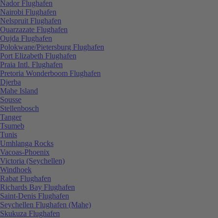
Nador Flughafen
Nairobi Flughafen
Nelspruit Flughafen
Ouarzazate Flughafen
Oujda Flughafen
Polokwane/Pietersburg Flughafen
Port Elizabeth Flughafen
Praia Intl. Flughafen
Pretoria Wonderboom Flughafen
Djerba
Mahe Island
Sousse
Stellenbosch
Tanger
Tsumeb
Tunis
Umhlanga Rocks
Vacoas-Phoenix
Victoria (Seychellen)
Windhoek
Rabat Flughafen
Richards Bay Flughafen
Saint-Denis Flughafen
Seychellen Flughafen (Mahe)
Skukuza Flughafen