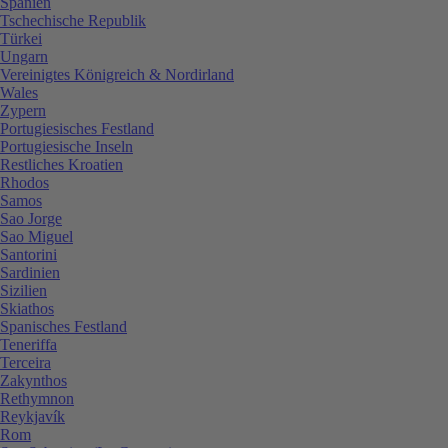
Spanien
Tschechische Republik
Türkei
Ungarn
Vereinigtes Königreich & Nordirland
Wales
Zypern
Portugiesisches Festland
Portugiesische Inseln
Restliches Kroatien
Rhodos
Samos
Sao Jorge
Sao Miguel
Santorini
Sardinien
Sizilien
Skiathos
Spanisches Festland
Teneriffa
Terceira
Zakynthos
Rethymnon
Reykjavík
Rom