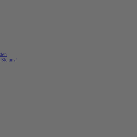
lden
 Sie uns!