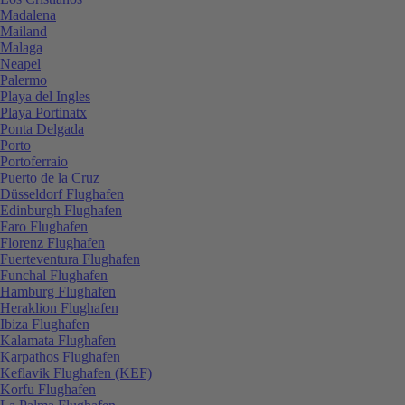
Madalena
Mailand
Malaga
Neapel
Palermo
Playa del Ingles
Playa Portinatx
Ponta Delgada
Porto
Portoferraio
Puerto de la Cruz
Düsseldorf Flughafen
Edinburgh Flughafen
Faro Flughafen
Florenz Flughafen
Fuerteventura Flughafen
Funchal Flughafen
Hamburg Flughafen
Heraklion Flughafen
Ibiza Flughafen
Kalamata Flughafen
Karpathos Flughafen
Keflavik Flughafen (KEF)
Korfu Flughafen