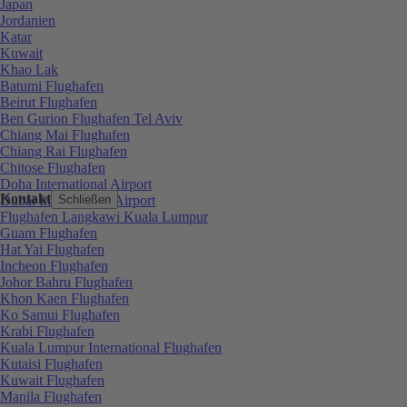
Japan
Jordanien
Katar
Kuwait
Khao Lak
Batumi Flughafen
Beirut Flughafen
Ben Gurion Flughafen Tel Aviv
Chiang Mai Flughafen
Chiang Rai Flughafen
Chitose Flughafen
Doha International Airport
Kontakt
Dubai International Airport
Schließen
Flughafen Langkawi Kuala Lumpur
Guam Flughafen
Hat Yai Flughafen
Incheon Flughafen
Johor Bahru Flughafen
Khon Kaen Flughafen
Ko Samui Flughafen
Krabi Flughafen
Kuala Lumpur International Flughafen
Kutaisi Flughafen
Kuwait Flughafen
Manila Flughafen