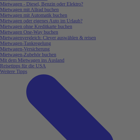
Mietwagen - Diesel, Benzin oder Elektro?
Mietwagen mit Allrad buchen
Mietwagen mit Automatik buchen
Mietwagen oder eigenes Auto im Urlaub?
Mietwagen ohne Kreditkarte buchen
Mietwagen One-Way buchen
Mietwagenvergleich: Clever auswählen & reisen
Mietwagen-Tankregelung
Mietwagen-Versicherung
Mietwagen-Zubehör buchen
Mit dem Mietwagen ins Ausland
Reisetipps für die USA
Weitere Tipps