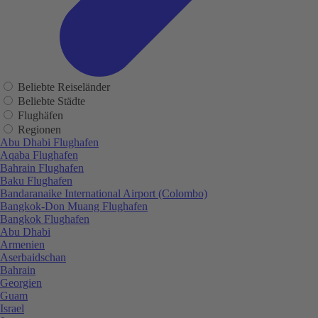
Beliebte Reiseländer
Beliebte Städte
Flughäfen
Regionen
Abu Dhabi Flughafen
Aqaba Flughafen
Bahrain Flughafen
Baku Flughafen
Bandaranaike International Airport (Colombo)
Bangkok-Don Muang Flughafen
Bangkok Flughafen
Abu Dhabi
Armenien
Aserbaidschan
Bahrain
Georgien
Guam
Israel