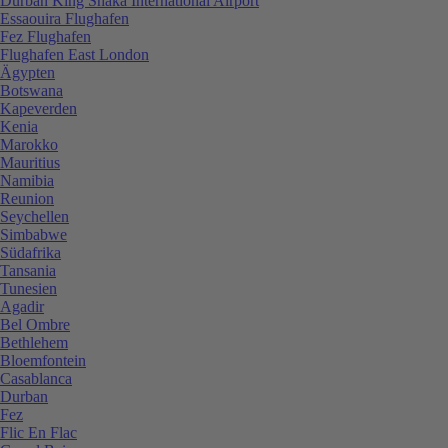
Durban King Shaka International Airport
Essaouira Flughafen
Fez Flughafen
Flughafen East London
Ägypten
Botswana
Kapeverden
Kenia
Marokko
Mauritius
Namibia
Reunion
Seychellen
Simbabwe
Südafrika
Tansania
Tunesien
Agadir
Bel Ombre
Bethlehem
Bloemfontein
Casablanca
Durban
Fez
Flic En Flac