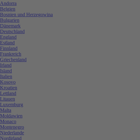
Andorra
Belgien
Bosnien und Herzegowina
Bulgarien
Dänemark
Deutschland
England
Estland
Finnland
Frankreich
Griechenland
Irland
Island
Italien
Kosovo
Kroatien
Lettland
Litauen
Luxemburg
Malta
Moldawien
Monaco
Montenegro
Niederlande
Nordirland