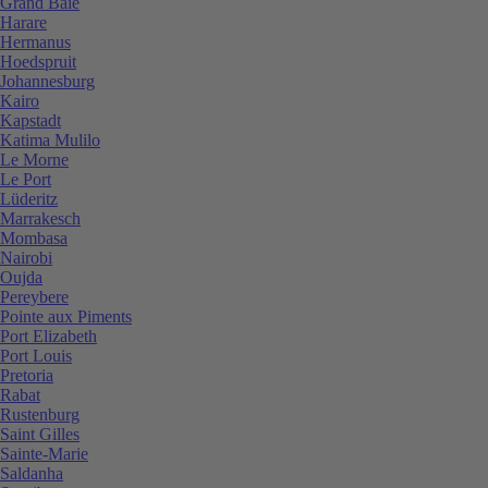
Grand Baie
Harare
Hermanus
Hoedspruit
Johannesburg
Kairo
Kapstadt
Katima Mulilo
Le Morne
Le Port
Lüderitz
Marrakesch
Mombasa
Nairobi
Oujda
Pereybere
Pointe aux Piments
Port Elizabeth
Port Louis
Pretoria
Rabat
Rustenburg
Saint Gilles
Sainte-Marie
Saldanha