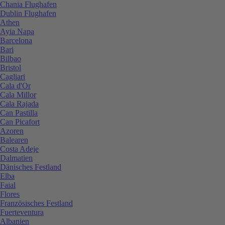
Chania Flughafen
Dublin Flughafen
Athen
Ayia Napa
Barcelona
Bari
Bilbao
Bristol
Cagliari
Cala d'Or
Cala Millor
Cala Rajada
Can Pastilla
Can Picafort
Azoren
Balearen
Costa Adeje
Dalmatien
Dänisches Festland
Elba
Faial
Flores
Französisches Festland
Fuerteventura
Albanien