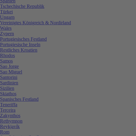
Spanien
Tschechische Republik
Türkei
Ungarn
Vereinigtes Königreich & Nordirland
Wales
Zypern
Portugiesisches Festland
Portugiesische Inseln
Restliches Kroatien
Rhodos
Samos
Sao Jorge
Sao Miguel
Santorini
Sardinien
Sizilien
Skiathos
Spanisches Festland
Teneriffa
Terceira
Zakynthos
Rethymnon
Reykjavík
Rom