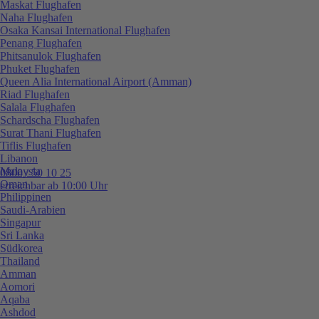
Maskat Flughafen
Naha Flughafen
Osaka Kansai International Flughafen
Penang Flughafen
Phitsanulok Flughafen
Phuket Flughafen
Queen Alia International Airport (Amman)
Riad Flughafen
Salala Flughafen
Schardscha Flughafen
Surat Thani Flughafen
Tiflis Flughafen
Libanon
Malaysia
0800 / 50 10 25
Oman
erreichbar ab 10:00 Uhr
Philippinen
Saudi-Arabien
Singapur
Sri Lanka
Südkorea
Thailand
Amman
Aomori
Aqaba
Ashdod