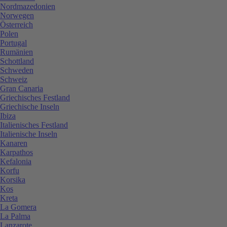
Nordmazedonien
Norwegen
Österreich
Polen
Portugal
Rumänien
Schottland
Schweden
Schweiz
Gran Canaria
Griechisches Festland
Griechische Inseln
Ibiza
Italienisches Festland
Italienische Inseln
Kanaren
Karpathos
Kefalonia
Korfu
Korsika
Kos
Kreta
La Gomera
La Palma
Lanzarote