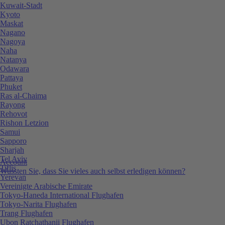
Kuwait-Stadt
Kyoto
Maskat
Nagano
Nagoya
Naha
Natanya
Odawara
Pattaya
Phuket
Ras al-Chaima
Rayong
Rehovot
Rishon Letzion
Samui
Sapporo
Sharjah
Tel Aviv
Account
Tiflis
Wussten Sie, dass Sie vieles auch selbst erledigen können?
Yerevan
Vereinigte Arabische Emirate
Tokyo-Haneda International Flughafen
Tokyo-Narita Flughafen
Trang Flughafen
Ubon Ratchathanii Flughafen