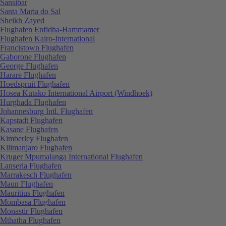
Sansibar
Santa Maria do Sal
Sheikh Zayed
Flughafen Enfidha-Hammamet
Flughafen Kairo-International
Francistown Flughafen
Gaborone Flughafen
George Flughafen
Harare Flughafen
Hoedspruit Flughafen
Hosea Kutako International Airport (Windhoek)
Hurghada Flughafen
Johannesburg Intl. Flughafen
Kapstadt Flughafen
Kasane Flughafen
Kimberley Flughafen
Kilimanjaro Flughafen
Kruger Mpumalanga International Flughafen
Lanseria Flughafen
Marrakesch Flughafen
Maun Flughafen
Mauritius Flughafen
Mombasa Flughafen
Monastir Flughafen
Mthatha Flughafen