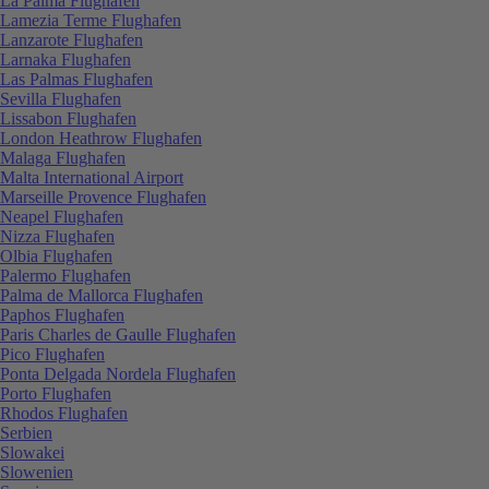
La Palma Flughafen
Lamezia Terme Flughafen
Lanzarote Flughafen
Larnaka Flughafen
Las Palmas Flughafen
Sevilla Flughafen
Lissabon Flughafen
London Heathrow Flughafen
Malaga Flughafen
Malta International Airport
Marseille Provence Flughafen
Neapel Flughafen
Nizza Flughafen
Olbia Flughafen
Palermo Flughafen
Palma de Mallorca Flughafen
Paphos Flughafen
Paris Charles de Gaulle Flughafen
Pico Flughafen
Ponta Delgada Nordela Flughafen
Porto Flughafen
Rhodos Flughafen
Serbien
Slowakei
Slowenien