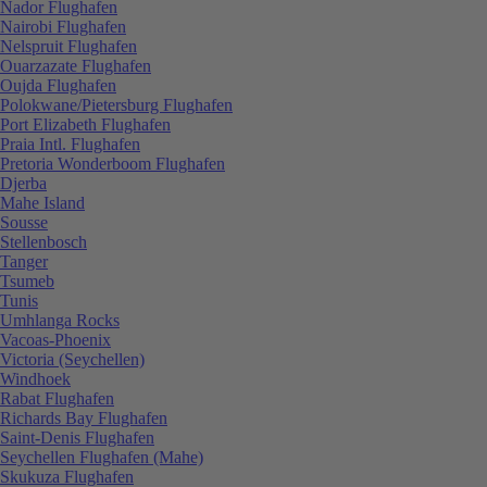
Nador Flughafen
Nairobi Flughafen
Nelspruit Flughafen
Ouarzazate Flughafen
Oujda Flughafen
Polokwane/Pietersburg Flughafen
Port Elizabeth Flughafen
Praia Intl. Flughafen
Pretoria Wonderboom Flughafen
Djerba
Mahe Island
Sousse
Stellenbosch
Tanger
Tsumeb
Tunis
Umhlanga Rocks
Vacoas-Phoenix
Victoria (Seychellen)
Windhoek
Rabat Flughafen
Richards Bay Flughafen
Saint-Denis Flughafen
Seychellen Flughafen (Mahe)
Skukuza Flughafen