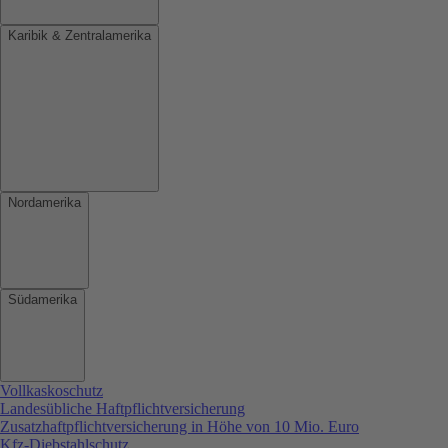
Karibik & Zentralamerika
Nordamerika
Südamerika
Vollkaskoschutz
Landesübliche Haftpflichtversicherung
Zusatzhaftpflichtversicherung in Höhe von 10 Mio. Euro
Kfz-Diebstahlschutz