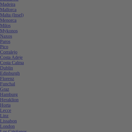
Madeira
Mallorca
Malta (Insel)
Menorca
Milos
Mykonos
Naxos
Paros
Pico
Corralejo
Costa Adeje
Costa Calma
Dublin
Edinburgh
Florenz
Funchal
Graz
Hamburg
Heraklion
Horta
Lecce
Linz
Lissabon
London
Los Cristianos