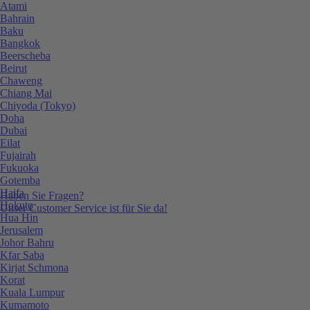
Atami
Bahrain
Baku
Bangkok
Beerscheba
Beirut
Chaweng
Chiang Mai
Chiyoda (Tokyo)
Doha
Dubai
Eilat
Fujairah
Fukuoka
Gotemba
Haifa
Haben Sie Fragen?
Hokuto
Unser Customer Service ist für Sie da!
Hua Hin
Jerusalem
Johor Bahru
Kfar Saba
Kirjat Schmona
Korat
Kuala Lumpur
Kumamoto