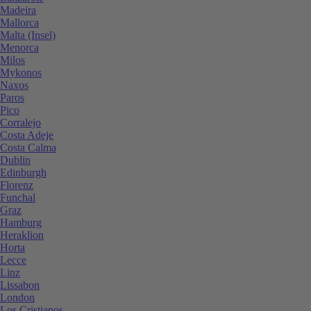
Madeira
Mallorca
Malta (Insel)
Menorca
Milos
Mykonos
Naxos
Paros
Pico
Corralejo
Costa Adeje
Costa Calma
Dublin
Edinburgh
Florenz
Funchal
Graz
Hamburg
Heraklion
Horta
Lecce
Linz
Lissabon
London
Los Cristianos