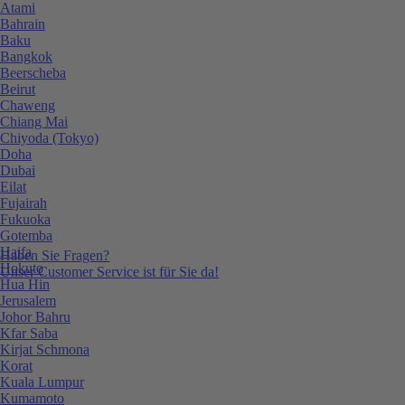
Atami
Bahrain
Baku
Bangkok
Beerscheba
Beirut
Chaweng
Chiang Mai
Chiyoda (Tokyo)
Doha
Dubai
Eilat
Fujairah
Fukuoka
Gotemba
Haifa
Haben Sie Fragen?
Hokuto
Unser Customer Service ist für Sie da!
Hua Hin
Jerusalem
Johor Bahru
Kfar Saba
Kirjat Schmona
Korat
Kuala Lumpur
Kumamoto