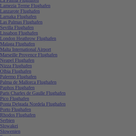
La Palma Flughafen
Lamezia Terme Flughafen
Lanzarote Flughafen
Larnaka Flughafen
Las Palmas Flughafen
Sevilla Flughafen
Lissabon Flughafen
London Heathrow Flughafen
Malaga Flughafen
Malta International Airport
Marseille Provence Flughafen
Neapel Flughafen
Nizza Flughafen
Olbia Flughafen
Palermo Flughafen
Palma de Mallorca Flughafen
Paphos Flughafen
Paris Charles de Gaulle Flughafen
Pico Flughafen
Ponta Delgada Nordela Flughafen
Porto Flughafen
Rhodos Flughafen
Serbien
Slowakei
Slowenien