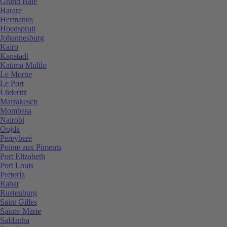
Grand Baie
Harare
Hermanus
Hoedspruit
Johannesburg
Kairo
Kapstadt
Katima Mulilo
Le Morne
Le Port
Lüderitz
Marrakesch
Mombasa
Nairobi
Oujda
Pereybere
Pointe aux Piments
Port Elizabeth
Port Louis
Pretoria
Rabat
Rustenburg
Saint Gilles
Sainte-Marie
Saldanha