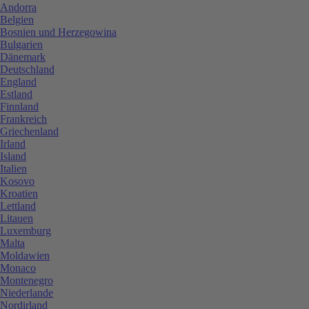
Andorra
Belgien
Bosnien und Herzegowina
Bulgarien
Dänemark
Deutschland
England
Estland
Finnland
Frankreich
Griechenland
Irland
Island
Italien
Kosovo
Kroatien
Lettland
Litauen
Luxemburg
Malta
Moldawien
Monaco
Montenegro
Niederlande
Nordirland