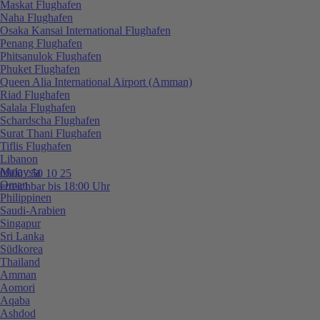
Maskat Flughafen
Naha Flughafen
Osaka Kansai International Flughafen
Penang Flughafen
Phitsanulok Flughafen
Phuket Flughafen
Queen Alia International Airport (Amman)
Riad Flughafen
Salala Flughafen
Schardscha Flughafen
Surat Thani Flughafen
Tiflis Flughafen
Libanon
Malaysia
0800 / 50 10 25
Oman
erreichbar bis 18:00 Uhr
Philippinen
Saudi-Arabien
Singapur
Sri Lanka
Südkorea
Thailand
Amman
Aomori
Aqaba
Ashdod