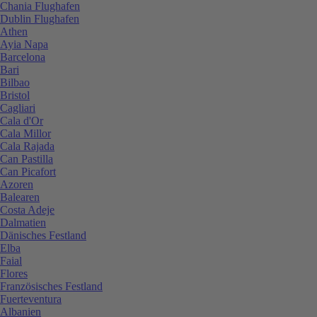
Chania Flughafen
Dublin Flughafen
Athen
Ayia Napa
Barcelona
Bari
Bilbao
Bristol
Cagliari
Cala d'Or
Cala Millor
Cala Rajada
Can Pastilla
Can Picafort
Azoren
Balearen
Costa Adeje
Dalmatien
Dänisches Festland
Elba
Faial
Flores
Französisches Festland
Fuerteventura
Albanien