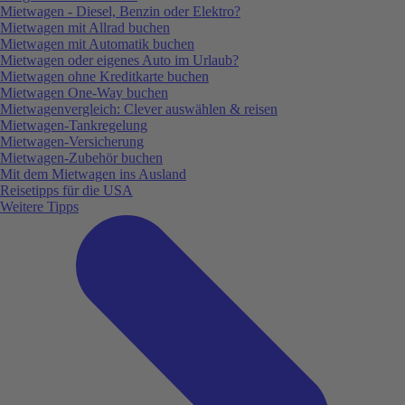
Mietwagen - Diesel, Benzin oder Elektro?
Mietwagen mit Allrad buchen
Mietwagen mit Automatik buchen
Mietwagen oder eigenes Auto im Urlaub?
Mietwagen ohne Kreditkarte buchen
Mietwagen One-Way buchen
Mietwagenvergleich: Clever auswählen & reisen
Mietwagen-Tankregelung
Mietwagen-Versicherung
Mietwagen-Zubehör buchen
Mit dem Mietwagen ins Ausland
Reisetipps für die USA
Weitere Tipps