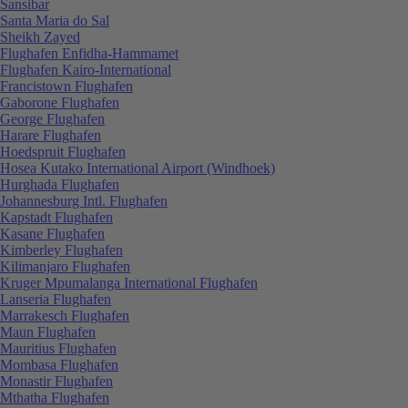
Sansibar
Santa Maria do Sal
Sheikh Zayed
Flughafen Enfidha-Hammamet
Flughafen Kairo-International
Francistown Flughafen
Gaborone Flughafen
George Flughafen
Harare Flughafen
Hoedspruit Flughafen
Hosea Kutako International Airport (Windhoek)
Hurghada Flughafen
Johannesburg Intl. Flughafen
Kapstadt Flughafen
Kasane Flughafen
Kimberley Flughafen
Kilimanjaro Flughafen
Kruger Mpumalanga International Flughafen
Lanseria Flughafen
Marrakesch Flughafen
Maun Flughafen
Mauritius Flughafen
Mombasa Flughafen
Monastir Flughafen
Mthatha Flughafen