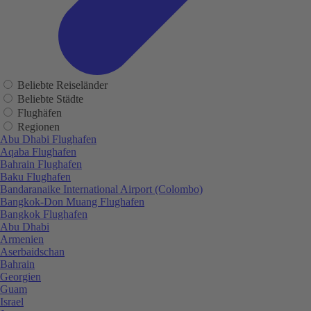
Beliebte Reiseländer
Beliebte Städte
Flughäfen
Regionen
Abu Dhabi Flughafen
Aqaba Flughafen
Bahrain Flughafen
Baku Flughafen
Bandaranaike International Airport (Colombo)
Bangkok-Don Muang Flughafen
Bangkok Flughafen
Abu Dhabi
Armenien
Aserbaidschan
Bahrain
Georgien
Guam
Israel