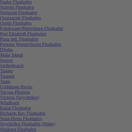
Nador Flughafen
Nairobi Flughafen
Nelspruit Flughafen
Ouarzazate Flughafen
Oujda Flughafen
Polokwane/Pietersburg Flughafen
Port Elizabeth Flughafen
Praia Intl. Flughafen
Pretoria Wonderboom Flughafen
Djerba
Mahe Island
Sousse
Stellenbosch
Tanger
Tsumeb
Tunis
Umhlanga Rocks
Vacoas-Phoenix
Victoria (Seychellen)
Windhoek
Rabat Flughafen
Richards Bay Flughafen
Saint-Denis Flughafen
Seychellen Flughafen (Mahe)
Skukuza Flughafen