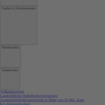
Karibik & Zentralamerika
Nordamerika
Südamerika
Vollkaskoschutz
Landesübliche Haftpflichtversicherung
Zusatzhaftpflichtversicherung in Höhe von 10 Mio. Euro
Kfz-Diebstahlschutz