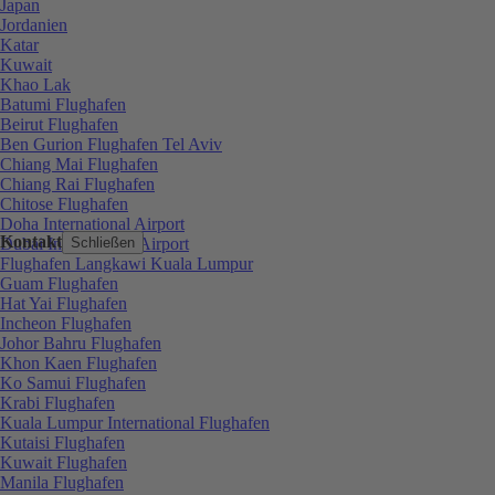
Japan
Jordanien
Katar
Kuwait
Khao Lak
Batumi Flughafen
Beirut Flughafen
Ben Gurion Flughafen Tel Aviv
Chiang Mai Flughafen
Chiang Rai Flughafen
Chitose Flughafen
Doha International Airport
Kontakt
Dubai International Airport
Schließen
Flughafen Langkawi Kuala Lumpur
Guam Flughafen
Hat Yai Flughafen
Incheon Flughafen
Johor Bahru Flughafen
Khon Kaen Flughafen
Ko Samui Flughafen
Krabi Flughafen
Kuala Lumpur International Flughafen
Kutaisi Flughafen
Kuwait Flughafen
Manila Flughafen