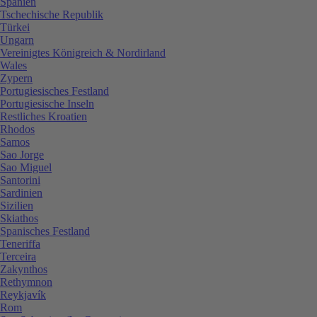
Spanien
Tschechische Republik
Türkei
Ungarn
Vereinigtes Königreich & Nordirland
Wales
Zypern
Portugiesisches Festland
Portugiesische Inseln
Restliches Kroatien
Rhodos
Samos
Sao Jorge
Sao Miguel
Santorini
Sardinien
Sizilien
Skiathos
Spanisches Festland
Teneriffa
Terceira
Zakynthos
Rethymnon
Reykjavík
Rom