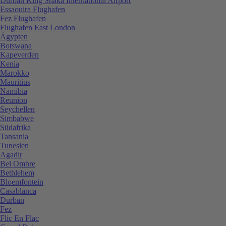
Durban King Shaka International Airport
Essaouira Flughafen
Fez Flughafen
Flughafen East London
Ägypten
Botswana
Kapeverden
Kenia
Marokko
Mauritius
Namibia
Reunion
Seychellen
Simbabwe
Südafrika
Tansania
Tunesien
Agadir
Bel Ombre
Bethlehem
Bloemfontein
Casablanca
Durban
Fez
Flic En Flac