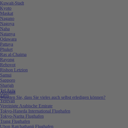
Kuwait-Stadt
Kyoto
Maskat
Nagano
Nagoya
Naha
Natanya
Odawara
Pattaya
Phuket
Ras al-Chaima
Rayong
Rehovot
Rishon Letzion
Samui
Sapporo
Sharjah
Tel Aviv
Account
Tiflis
Wussten Sie, dass Sie vieles auch selbst erledigen können?
Yerevan
Vereinigte Arabische Emirate
Tokyo-Haneda International Flughafen
Tokyo-Narita Flughafen
Trang Flughafen
Ubon Ratchathanii Flughafen