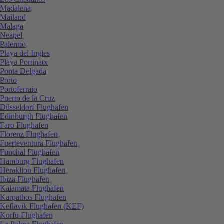
Madalena
Mailand
Malaga
Neapel
Palermo
Playa del Ingles
Playa Portinatx
Ponta Delgada
Porto
Portoferraio
Puerto de la Cruz
Düsseldorf Flughafen
Edinburgh Flughafen
Faro Flughafen
Florenz Flughafen
Fuerteventura Flughafen
Funchal Flughafen
Hamburg Flughafen
Heraklion Flughafen
Ibiza Flughafen
Kalamata Flughafen
Karpathos Flughafen
Keflavik Flughafen (KEF)
Korfu Flughafen