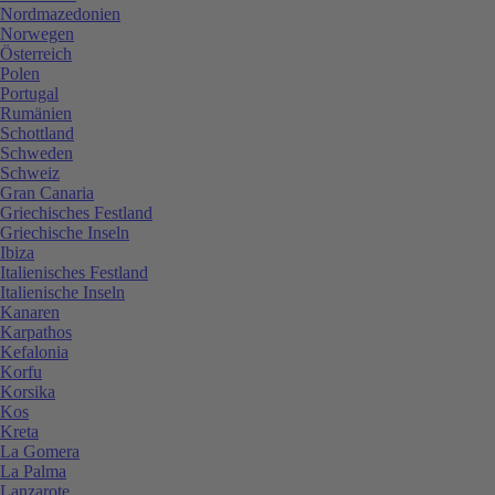
Nordmazedonien
Norwegen
Österreich
Polen
Portugal
Rumänien
Schottland
Schweden
Schweiz
Gran Canaria
Griechisches Festland
Griechische Inseln
Ibiza
Italienisches Festland
Italienische Inseln
Kanaren
Karpathos
Kefalonia
Korfu
Korsika
Kos
Kreta
La Gomera
La Palma
Lanzarote