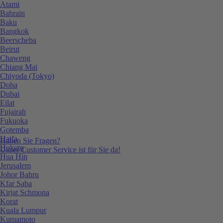
Atami
Bahrain
Baku
Bangkok
Beerscheba
Beirut
Chaweng
Chiang Mai
Chiyoda (Tokyo)
Doha
Dubai
Eilat
Fujairah
Fukuoka
Gotemba
Haifa
Haben Sie Fragen?
Hokuto
Unser Customer Service ist für Sie da!
Hua Hin
Jerusalem
Johor Bahru
Kfar Saba
Kirjat Schmona
Korat
Kuala Lumpur
Kumamoto