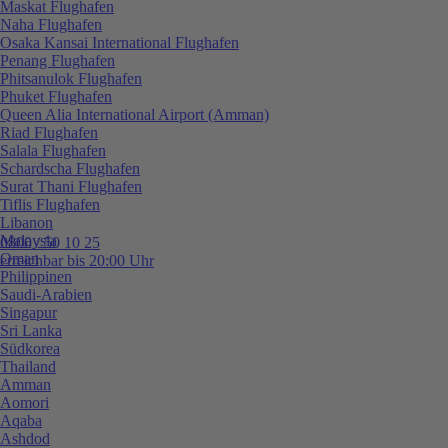
Maskat Flughafen
Naha Flughafen
Osaka Kansai International Flughafen
Penang Flughafen
Phitsanulok Flughafen
Phuket Flughafen
Queen Alia International Airport (Amman)
Riad Flughafen
Salala Flughafen
Schardscha Flughafen
Surat Thani Flughafen
Tiflis Flughafen
Libanon
Malaysia
0800 / 50 10 25
Oman
erreichbar bis 20:00 Uhr
Philippinen
Saudi-Arabien
Singapur
Sri Lanka
Südkorea
Thailand
Amman
Aomori
Aqaba
Ashdod