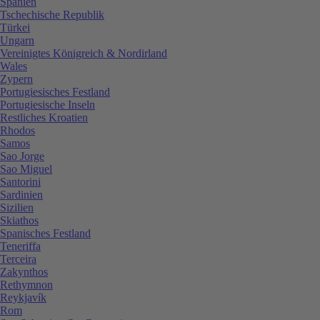
Spanien
Tschechische Republik
Türkei
Ungarn
Vereinigtes Königreich & Nordirland
Wales
Zypern
Portugiesisches Festland
Portugiesische Inseln
Restliches Kroatien
Rhodos
Samos
Sao Jorge
Sao Miguel
Santorini
Sardinien
Sizilien
Skiathos
Spanisches Festland
Teneriffa
Terceira
Zakynthos
Rethymnon
Reykjavík
Rom