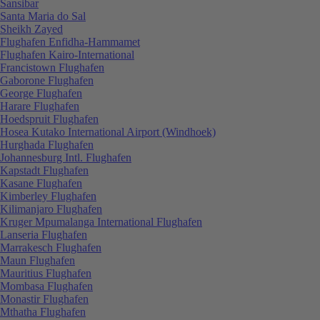
Sansibar
Santa Maria do Sal
Sheikh Zayed
Flughafen Enfidha-Hammamet
Flughafen Kairo-International
Francistown Flughafen
Gaborone Flughafen
George Flughafen
Harare Flughafen
Hoedspruit Flughafen
Hosea Kutako International Airport (Windhoek)
Hurghada Flughafen
Johannesburg Intl. Flughafen
Kapstadt Flughafen
Kasane Flughafen
Kimberley Flughafen
Kilimanjaro Flughafen
Kruger Mpumalanga International Flughafen
Lanseria Flughafen
Marrakesch Flughafen
Maun Flughafen
Mauritius Flughafen
Mombasa Flughafen
Monastir Flughafen
Mthatha Flughafen