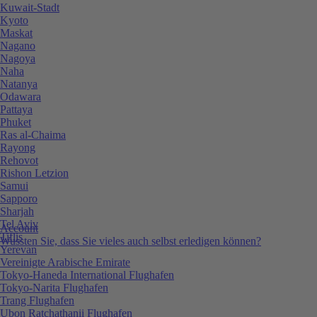
Kuwait-Stadt
Kyoto
Maskat
Nagano
Nagoya
Naha
Natanya
Odawara
Pattaya
Phuket
Ras al-Chaima
Rayong
Rehovot
Rishon Letzion
Samui
Sapporo
Sharjah
Tel Aviv
Account
Tiflis
Wussten Sie, dass Sie vieles auch selbst erledigen können?
Yerevan
Vereinigte Arabische Emirate
Tokyo-Haneda International Flughafen
Tokyo-Narita Flughafen
Trang Flughafen
Ubon Ratchathanii Flughafen