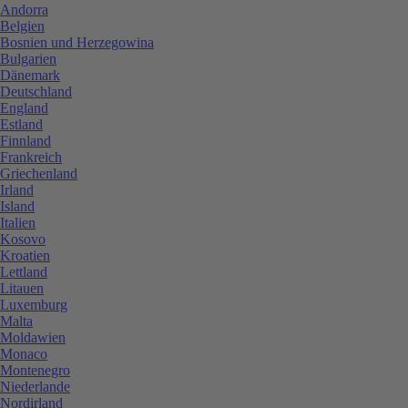
Andorra
Belgien
Bosnien und Herzegowina
Bulgarien
Dänemark
Deutschland
England
Estland
Finnland
Frankreich
Griechenland
Irland
Island
Italien
Kosovo
Kroatien
Lettland
Litauen
Luxemburg
Malta
Moldawien
Monaco
Montenegro
Niederlande
Nordirland