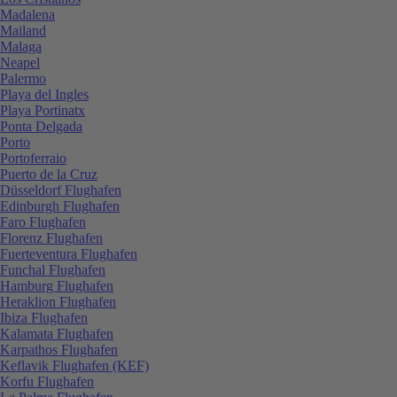
Madalena
Mailand
Malaga
Neapel
Palermo
Playa del Ingles
Playa Portinatx
Ponta Delgada
Porto
Portoferraio
Puerto de la Cruz
Düsseldorf Flughafen
Edinburgh Flughafen
Faro Flughafen
Florenz Flughafen
Fuerteventura Flughafen
Funchal Flughafen
Hamburg Flughafen
Heraklion Flughafen
Ibiza Flughafen
Kalamata Flughafen
Karpathos Flughafen
Keflavik Flughafen (KEF)
Korfu Flughafen