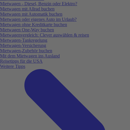
Mietwagen - Diesel, Benzin oder Elektro?
Mietwagen mit Allrad buchen
Mietwagen mit Automatik buchen
Mietwagen oder eigenes Auto im Urlaub?
Mietwagen ohne Kreditkarte buchen
Mietwagen One-Way buchen
Mietwagenvergleich: Clever auswählen & reisen
Mietwagen-Tankregelung
Mietwagen-Versicherung
Mietwagen-Zubehör buchen
Mit dem Mietwagen ins Ausland
Reisetipps für die USA
Weitere Tipps