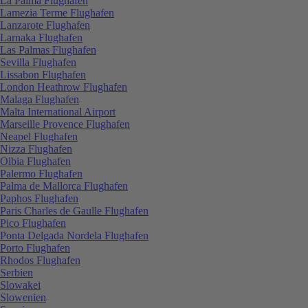
La Palma Flughafen
Lamezia Terme Flughafen
Lanzarote Flughafen
Larnaka Flughafen
Las Palmas Flughafen
Sevilla Flughafen
Lissabon Flughafen
London Heathrow Flughafen
Malaga Flughafen
Malta International Airport
Marseille Provence Flughafen
Neapel Flughafen
Nizza Flughafen
Olbia Flughafen
Palermo Flughafen
Palma de Mallorca Flughafen
Paphos Flughafen
Paris Charles de Gaulle Flughafen
Pico Flughafen
Ponta Delgada Nordela Flughafen
Porto Flughafen
Rhodos Flughafen
Serbien
Slowakei
Slowenien