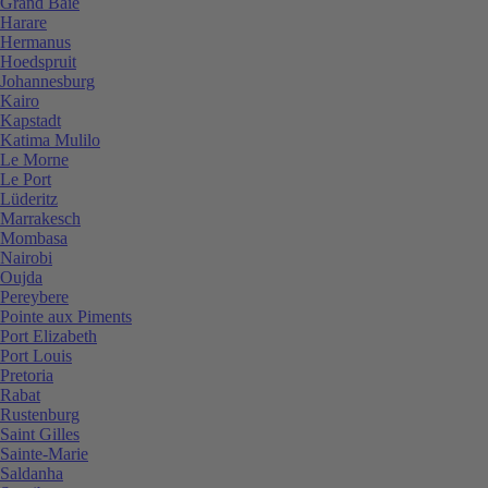
Grand Baie
Harare
Hermanus
Hoedspruit
Johannesburg
Kairo
Kapstadt
Katima Mulilo
Le Morne
Le Port
Lüderitz
Marrakesch
Mombasa
Nairobi
Oujda
Pereybere
Pointe aux Piments
Port Elizabeth
Port Louis
Pretoria
Rabat
Rustenburg
Saint Gilles
Sainte-Marie
Saldanha