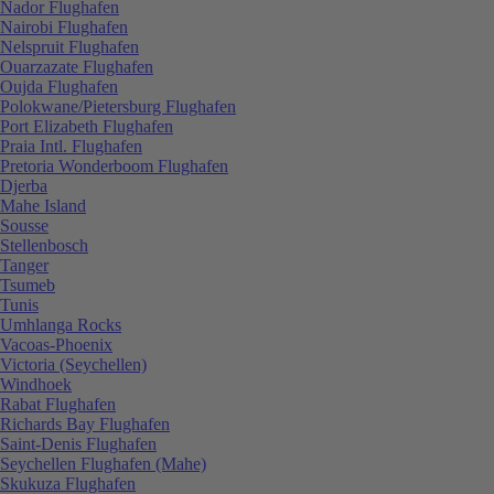
Nador Flughafen
Nairobi Flughafen
Nelspruit Flughafen
Ouarzazate Flughafen
Oujda Flughafen
Polokwane/Pietersburg Flughafen
Port Elizabeth Flughafen
Praia Intl. Flughafen
Pretoria Wonderboom Flughafen
Djerba
Mahe Island
Sousse
Stellenbosch
Tanger
Tsumeb
Tunis
Umhlanga Rocks
Vacoas-Phoenix
Victoria (Seychellen)
Windhoek
Rabat Flughafen
Richards Bay Flughafen
Saint-Denis Flughafen
Seychellen Flughafen (Mahe)
Skukuza Flughafen