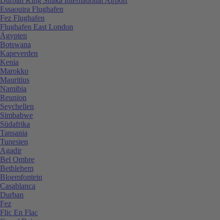
Durban King Shaka International Airport
Essaouira Flughafen
Fez Flughafen
Flughafen East London
Ägypten
Botswana
Kapeverden
Kenia
Marokko
Mauritius
Namibia
Reunion
Seychellen
Simbabwe
Südafrika
Tansania
Tunesien
Agadir
Bel Ombre
Bethlehem
Bloemfontein
Casablanca
Durban
Fez
Flic En Flac