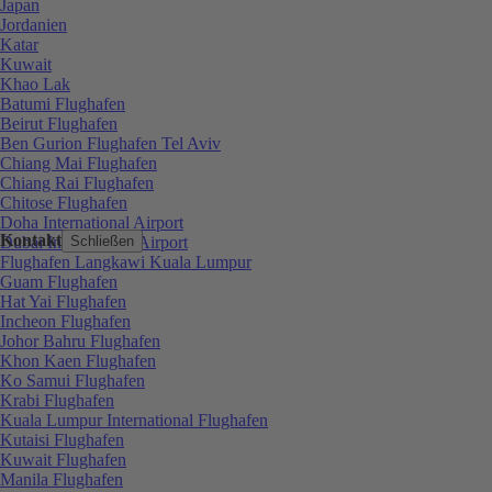
Japan
Jordanien
Katar
Kuwait
Khao Lak
Batumi Flughafen
Beirut Flughafen
Ben Gurion Flughafen Tel Aviv
Chiang Mai Flughafen
Chiang Rai Flughafen
Chitose Flughafen
Doha International Airport
Kontakt
Dubai International Airport
Schließen
Flughafen Langkawi Kuala Lumpur
Guam Flughafen
Hat Yai Flughafen
Incheon Flughafen
Johor Bahru Flughafen
Khon Kaen Flughafen
Ko Samui Flughafen
Krabi Flughafen
Kuala Lumpur International Flughafen
Kutaisi Flughafen
Kuwait Flughafen
Manila Flughafen