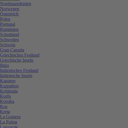
Nordmazedonien
Norwegen
Österreich
Polen
Portugal
Rumänien
Schottland
Schweden
Schweiz
Gran Canaria
Griechisches Festland
Griechische Inseln
Ibiza
Italienisches Festland
Italienische Inseln
Kanaren
Karpathos
Kefalonia
Korfu
Korsika
Kos
Kreta
La Gomera
La Palma
Lanzarote