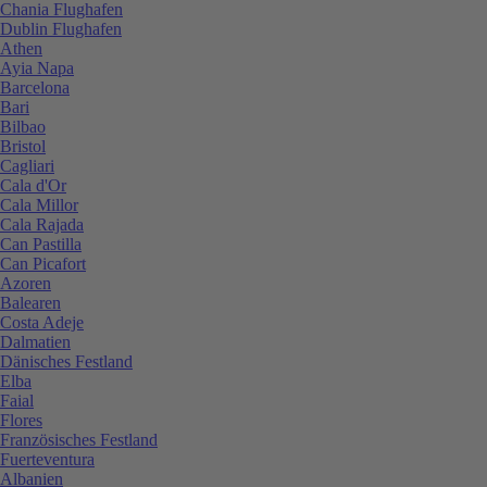
Chania Flughafen
Dublin Flughafen
Athen
Ayia Napa
Barcelona
Bari
Bilbao
Bristol
Cagliari
Cala d'Or
Cala Millor
Cala Rajada
Can Pastilla
Can Picafort
Azoren
Balearen
Costa Adeje
Dalmatien
Dänisches Festland
Elba
Faial
Flores
Französisches Festland
Fuerteventura
Albanien