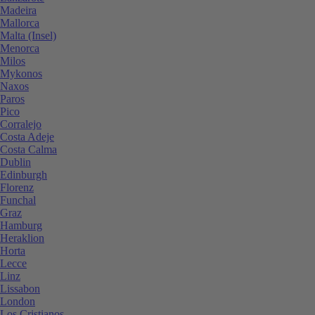
Madeira
Mallorca
Malta (Insel)
Menorca
Milos
Mykonos
Naxos
Paros
Pico
Corralejo
Costa Adeje
Costa Calma
Dublin
Edinburgh
Florenz
Funchal
Graz
Hamburg
Heraklion
Horta
Lecce
Linz
Lissabon
London
Los Cristianos