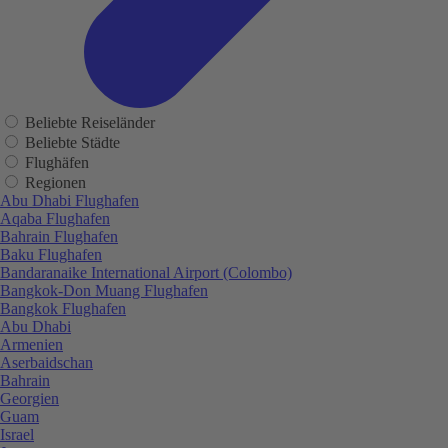
Beliebte Reiseländer
Beliebte Städte
Flughäfen
Regionen
Abu Dhabi Flughafen
Aqaba Flughafen
Bahrain Flughafen
Baku Flughafen
Bandaranaike International Airport (Colombo)
Bangkok-Don Muang Flughafen
Bangkok Flughafen
Abu Dhabi
Armenien
Aserbaidschan
Bahrain
Georgien
Guam
Israel