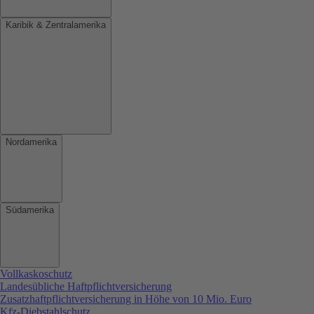
Karibik & Zentralamerika
Nordamerika
Südamerika
Vollkaskoschutz
Landesübliche Haftpflichtversicherung
Zusatzhaftpflichtversicherung in Höhe von 10 Mio. Euro
Kfz-Diebstahlschutz