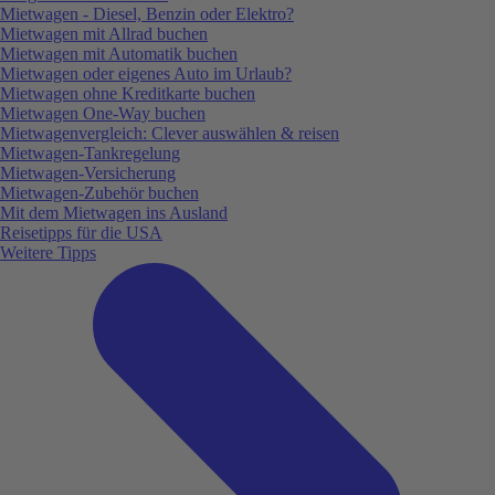
Mietwagen - Diesel, Benzin oder Elektro?
Mietwagen mit Allrad buchen
Mietwagen mit Automatik buchen
Mietwagen oder eigenes Auto im Urlaub?
Mietwagen ohne Kreditkarte buchen
Mietwagen One-Way buchen
Mietwagenvergleich: Clever auswählen & reisen
Mietwagen-Tankregelung
Mietwagen-Versicherung
Mietwagen-Zubehör buchen
Mit dem Mietwagen ins Ausland
Reisetipps für die USA
Weitere Tipps