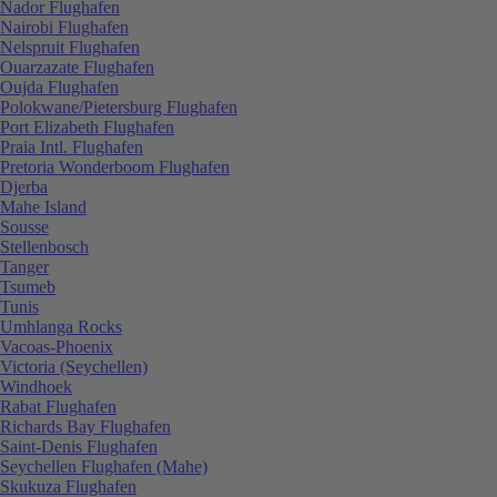
Nador Flughafen
Nairobi Flughafen
Nelspruit Flughafen
Ouarzazate Flughafen
Oujda Flughafen
Polokwane/Pietersburg Flughafen
Port Elizabeth Flughafen
Praia Intl. Flughafen
Pretoria Wonderboom Flughafen
Djerba
Mahe Island
Sousse
Stellenbosch
Tanger
Tsumeb
Tunis
Umhlanga Rocks
Vacoas-Phoenix
Victoria (Seychellen)
Windhoek
Rabat Flughafen
Richards Bay Flughafen
Saint-Denis Flughafen
Seychellen Flughafen (Mahe)
Skukuza Flughafen