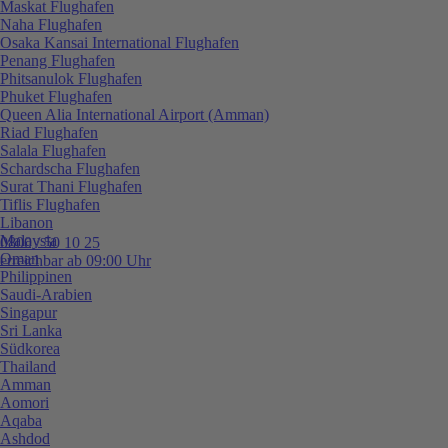
Maskat Flughafen
Naha Flughafen
Osaka Kansai International Flughafen
Penang Flughafen
Phitsanulok Flughafen
Phuket Flughafen
Queen Alia International Airport (Amman)
Riad Flughafen
Salala Flughafen
Schardscha Flughafen
Surat Thani Flughafen
Tiflis Flughafen
Libanon
Malaysia
0800 / 50 10 25
Oman
erreichbar ab 09:00 Uhr
Philippinen
Saudi-Arabien
Singapur
Sri Lanka
Südkorea
Thailand
Amman
Aomori
Aqaba
Ashdod