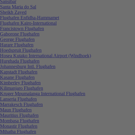
Sansibar
Santa Maria do Sal
Sheikh Zayed
Flughafen Enfidha-Hammamet
Flughafen Kairo-International
Francistown Flughafen
Gaborone Flughafen
George Flughafen
Harare Flughafen
Hoedspruit Flughafen
Hosea Kutako International Airport (Windhoek)
Hurghada Flughafen
Johannesburg Intl. Flughafen
Kapstadt Flughafen
Kasane Flughafen
Kimberley Flughafen
Kilimanjaro Flughafen
Kruger Mpumalanga International Flughafen
Lanseria Flughafen
Marrakesch Flughafen
Maun Flughafen
Mauritius Flughafen
Mombasa Flughafen
Monastir Flughafen
Mthatha Flughafen