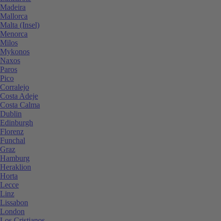
Madeira
Mallorca
Malta (Insel)
Menorca
Milos
Mykonos
Naxos
Paros
Pico
Corralejo
Costa Adeje
Costa Calma
Dublin
Edinburgh
Florenz
Funchal
Graz
Hamburg
Heraklion
Horta
Lecce
Linz
Lissabon
London
Los Cristianos