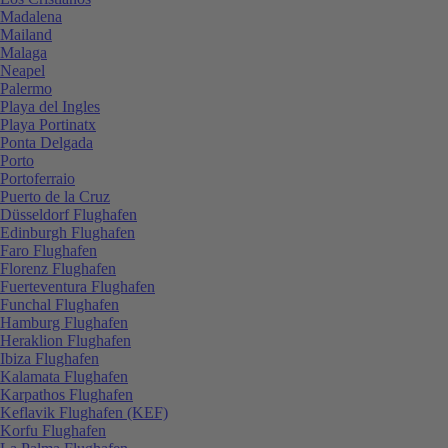
Madalena
Mailand
Malaga
Neapel
Palermo
Playa del Ingles
Playa Portinatx
Ponta Delgada
Porto
Portoferraio
Puerto de la Cruz
Düsseldorf Flughafen
Edinburgh Flughafen
Faro Flughafen
Florenz Flughafen
Fuerteventura Flughafen
Funchal Flughafen
Hamburg Flughafen
Heraklion Flughafen
Ibiza Flughafen
Kalamata Flughafen
Karpathos Flughafen
Keflavik Flughafen (KEF)
Korfu Flughafen