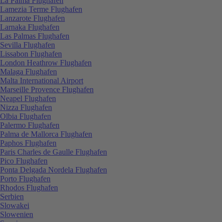
La Palma Flughafen
Lamezia Terme Flughafen
Lanzarote Flughafen
Larnaka Flughafen
Las Palmas Flughafen
Sevilla Flughafen
Lissabon Flughafen
London Heathrow Flughafen
Malaga Flughafen
Malta International Airport
Marseille Provence Flughafen
Neapel Flughafen
Nizza Flughafen
Olbia Flughafen
Palermo Flughafen
Palma de Mallorca Flughafen
Paphos Flughafen
Paris Charles de Gaulle Flughafen
Pico Flughafen
Ponta Delgada Nordela Flughafen
Porto Flughafen
Rhodos Flughafen
Serbien
Slowakei
Slowenien