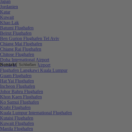
Japan
Jordanien
Katar
Kuwait
Khao Lak
Batumi Flughafen
Beirut Flughafen
Ben Gurion Flughafen Tel Aviv
Chiang Mai Flughafen
Chiang Rai Flughafen
Chitose Flughafen
Doha International Airport
Kontakt
Dubai International Airport
Schließen
Flughafen Langkawi Kuala Lumpur
Guam Flughafen
Hat Yai Flughafen
Incheon Flughafen
Johor Bahru Flughafen
Khon Kaen Flughafen
Ko Samui Flughafen
Krabi Flughafen
Kuala Lumpur International Flughafen
Kutaisi Flughafen
Kuwait Flughafen
Manila Flughafen