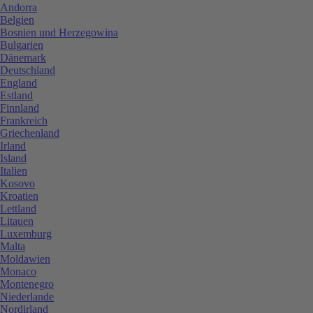
Andorra
Belgien
Bosnien und Herzegowina
Bulgarien
Dänemark
Deutschland
England
Estland
Finnland
Frankreich
Griechenland
Irland
Island
Italien
Kosovo
Kroatien
Lettland
Litauen
Luxemburg
Malta
Moldawien
Monaco
Montenegro
Niederlande
Nordirland