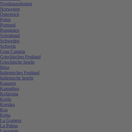
Nordmazedonien
Norwegen
Österreich
Polen
Portugal
Rumänien
Schottland
Schweden
Schweiz
Gran Canaria
Griechisches Festland
Griechische Inseln
Ibiza
Italienisches Festland
Italienische Inseln
Kanaren
Karpathos
Kefalonia
Korfu
Korsika
Kos
Kreta
La Gomera
La Palma
Lanzarote