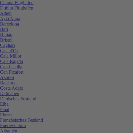
Chania Flughafen
Dublin Flughafen
Athen
Ayia Napa
Barcelona
Bari
Bilbao
Bristol
Cagliari
Cala d'Or
Cala Millor
Cala Rajada
Can Pastilla
Can Picafort
Azoren
Balearen
Costa Adeje
Dalmatien
Dänisches Festland
Elba
Faial
Flores
Französisches Festland
Fuerteventura
Albanien