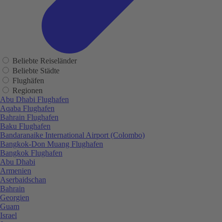
Beliebte Reiseländer
Beliebte Städte
Flughäfen
Regionen
Abu Dhabi Flughafen
Aqaba Flughafen
Bahrain Flughafen
Baku Flughafen
Bandaranaike International Airport (Colombo)
Bangkok-Don Muang Flughafen
Bangkok Flughafen
Abu Dhabi
Armenien
Aserbaidschan
Bahrain
Georgien
Guam
Israel