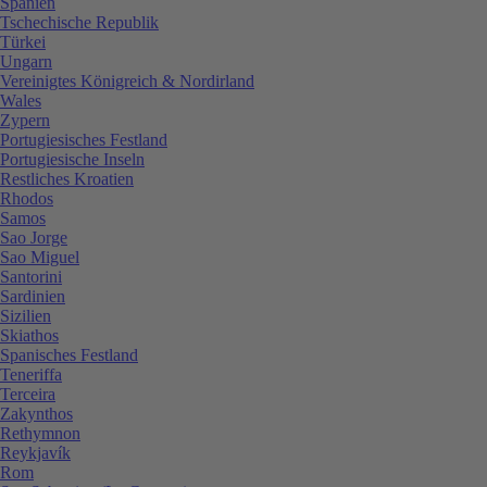
Spanien
Tschechische Republik
Türkei
Ungarn
Vereinigtes Königreich & Nordirland
Wales
Zypern
Portugiesisches Festland
Portugiesische Inseln
Restliches Kroatien
Rhodos
Samos
Sao Jorge
Sao Miguel
Santorini
Sardinien
Sizilien
Skiathos
Spanisches Festland
Teneriffa
Terceira
Zakynthos
Rethymnon
Reykjavík
Rom