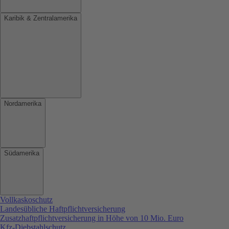
Karibik & Zentralamerika
Nordamerika
Südamerika
Vollkaskoschutz
Landesübliche Haftpflichtversicherung
Zusatzhaftpflichtversicherung in Höhe von 10 Mio. Euro
Kfz-Diebstahlschutz