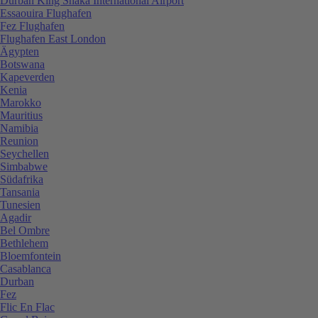
Durban King Shaka International Airport
Essaouira Flughafen
Fez Flughafen
Flughafen East London
Ägypten
Botswana
Kapeverden
Kenia
Marokko
Mauritius
Namibia
Reunion
Seychellen
Simbabwe
Südafrika
Tansania
Tunesien
Agadir
Bel Ombre
Bethlehem
Bloemfontein
Casablanca
Durban
Fez
Flic En Flac