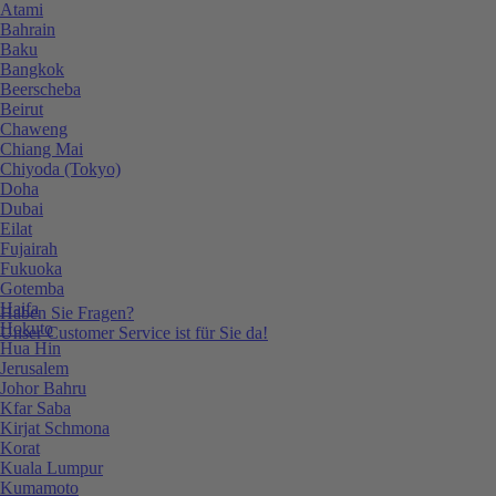
Atami
Bahrain
Baku
Bangkok
Beerscheba
Beirut
Chaweng
Chiang Mai
Chiyoda (Tokyo)
Doha
Dubai
Eilat
Fujairah
Fukuoka
Gotemba
Haifa
Haben Sie Fragen?
Hokuto
Unser Customer Service ist für Sie da!
Hua Hin
Jerusalem
Johor Bahru
Kfar Saba
Kirjat Schmona
Korat
Kuala Lumpur
Kumamoto