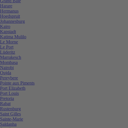
Grand Baie
Harare
Hermanus
Hoedspruit
Johannesburg
Kairo
Kapstadt
Katima Mulilo
Le Morne
Le Port
Lüderitz
Marrakesch
Mombasa
Nairobi
Oujda
Pereybere
Pointe aux Piments
Port Elizabeth
Port Louis
Pretoria
Rabat
Rustenburg
Saint Gilles
Sainte-Marie
Saldanha