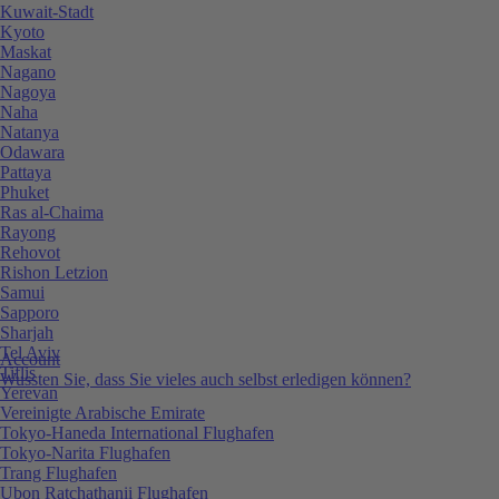
Kuwait-Stadt
Kyoto
Maskat
Nagano
Nagoya
Naha
Natanya
Odawara
Pattaya
Phuket
Ras al-Chaima
Rayong
Rehovot
Rishon Letzion
Samui
Sapporo
Sharjah
Tel Aviv
Account
Tiflis
Wussten Sie, dass Sie vieles auch selbst erledigen können?
Yerevan
Vereinigte Arabische Emirate
Tokyo-Haneda International Flughafen
Tokyo-Narita Flughafen
Trang Flughafen
Ubon Ratchathanii Flughafen