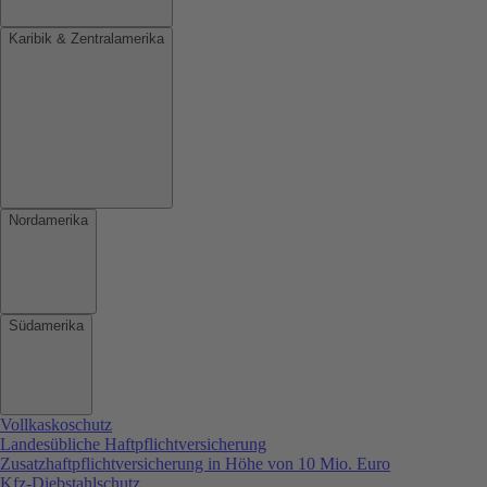
Karibik & Zentralamerika
Nordamerika
Südamerika
Vollkaskoschutz
Landesübliche Haftpflichtversicherung
Zusatzhaftpflichtversicherung in Höhe von 10 Mio. Euro
Kfz-Diebstahlschutz