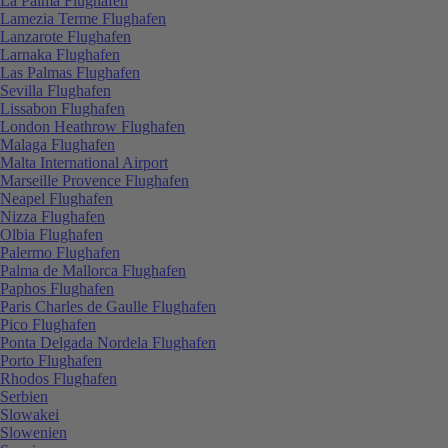
La Palma Flughafen
Lamezia Terme Flughafen
Lanzarote Flughafen
Larnaka Flughafen
Las Palmas Flughafen
Sevilla Flughafen
Lissabon Flughafen
London Heathrow Flughafen
Malaga Flughafen
Malta International Airport
Marseille Provence Flughafen
Neapel Flughafen
Nizza Flughafen
Olbia Flughafen
Palermo Flughafen
Palma de Mallorca Flughafen
Paphos Flughafen
Paris Charles de Gaulle Flughafen
Pico Flughafen
Ponta Delgada Nordela Flughafen
Porto Flughafen
Rhodos Flughafen
Serbien
Slowakei
Slowenien