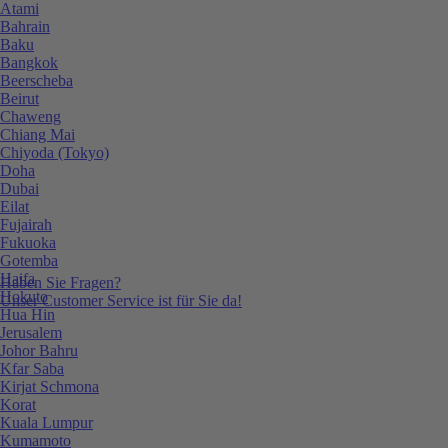
Atami
Bahrain
Baku
Bangkok
Beerscheba
Beirut
Chaweng
Chiang Mai
Chiyoda (Tokyo)
Doha
Dubai
Eilat
Fujairah
Fukuoka
Gotemba
Haifa
Haben Sie Fragen?
Hokuto
Unser Customer Service ist für Sie da!
Hua Hin
Jerusalem
Johor Bahru
Kfar Saba
Kirjat Schmona
Korat
Kuala Lumpur
Kumamoto