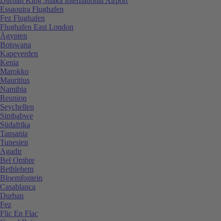
Durban King Shaka International Airport
Essaouira Flughafen
Fez Flughafen
Flughafen East London
Ägypten
Botswana
Kapeverden
Kenia
Marokko
Mauritius
Namibia
Reunion
Seychellen
Simbabwe
Südafrika
Tansania
Tunesien
Agadir
Bel Ombre
Bethlehem
Bloemfontein
Casablanca
Durban
Fez
Flic En Flac