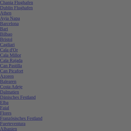
Chania Flughafen
Dublin Flughafen
Athen
Ayia Napa
Barcelona
Bari
Bilbao
Bristol
Cagliari
Cala d'Or
Cala Millor
Cala Rajada
Can Pastilla
Can Picafort
Azoren
Balearen
Costa Adeje
Dalmatien
Dänisches Festland
Elba
Faial
Flores
Französisches Festland
Fuerteventura
Albanien