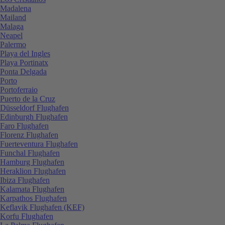
Madalena
Mailand
Malaga
Neapel
Palermo
Playa del Ingles
Playa Portinatx
Ponta Delgada
Porto
Portoferraio
Puerto de la Cruz
Düsseldorf Flughafen
Edinburgh Flughafen
Faro Flughafen
Florenz Flughafen
Fuerteventura Flughafen
Funchal Flughafen
Hamburg Flughafen
Heraklion Flughafen
Ibiza Flughafen
Kalamata Flughafen
Karpathos Flughafen
Keflavik Flughafen (KEF)
Korfu Flughafen