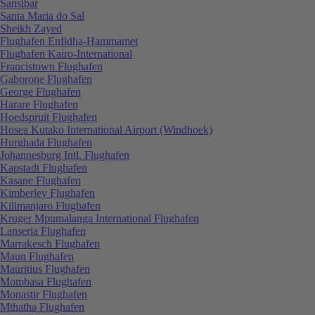
Sansibar
Santa Maria do Sal
Sheikh Zayed
Flughafen Enfidha-Hammamet
Flughafen Kairo-International
Francistown Flughafen
Gaborone Flughafen
George Flughafen
Harare Flughafen
Hoedspruit Flughafen
Hosea Kutako International Airport (Windhoek)
Hurghada Flughafen
Johannesburg Intl. Flughafen
Kapstadt Flughafen
Kasane Flughafen
Kimberley Flughafen
Kilimanjaro Flughafen
Kruger Mpumalanga International Flughafen
Lanseria Flughafen
Marrakesch Flughafen
Maun Flughafen
Mauritius Flughafen
Mombasa Flughafen
Monastir Flughafen
Mthatha Flughafen