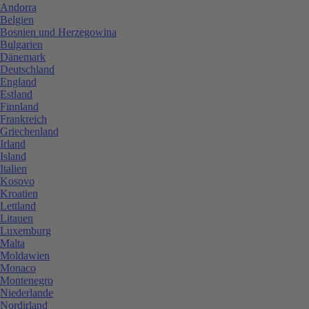
Andorra
Belgien
Bosnien und Herzegowina
Bulgarien
Dänemark
Deutschland
England
Estland
Finnland
Frankreich
Griechenland
Irland
Island
Italien
Kosovo
Kroatien
Lettland
Litauen
Luxemburg
Malta
Moldawien
Monaco
Montenegro
Niederlande
Nordirland