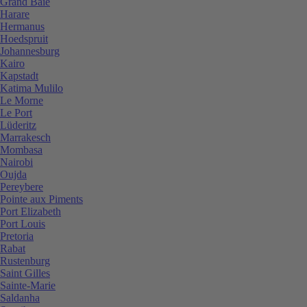
Grand Baie
Harare
Hermanus
Hoedspruit
Johannesburg
Kairo
Kapstadt
Katima Mulilo
Le Morne
Le Port
Lüderitz
Marrakesch
Mombasa
Nairobi
Oujda
Pereybere
Pointe aux Piments
Port Elizabeth
Port Louis
Pretoria
Rabat
Rustenburg
Saint Gilles
Sainte-Marie
Saldanha