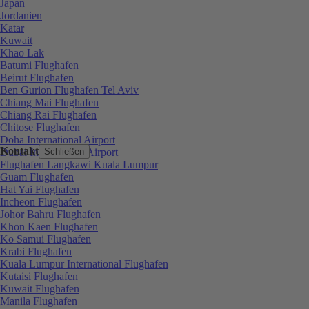
Japan
Jordanien
Katar
Kuwait
Khao Lak
Batumi Flughafen
Beirut Flughafen
Ben Gurion Flughafen Tel Aviv
Chiang Mai Flughafen
Chiang Rai Flughafen
Chitose Flughafen
Doha International Airport
Kontakt
Dubai International Airport
Schließen
Flughafen Langkawi Kuala Lumpur
Guam Flughafen
Hat Yai Flughafen
Incheon Flughafen
Johor Bahru Flughafen
Khon Kaen Flughafen
Ko Samui Flughafen
Krabi Flughafen
Kuala Lumpur International Flughafen
Kutaisi Flughafen
Kuwait Flughafen
Manila Flughafen