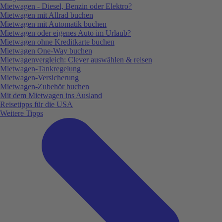
Mietwagen - Diesel, Benzin oder Elektro?
Mietwagen mit Allrad buchen
Mietwagen mit Automatik buchen
Mietwagen oder eigenes Auto im Urlaub?
Mietwagen ohne Kreditkarte buchen
Mietwagen One-Way buchen
Mietwagenvergleich: Clever auswählen & reisen
Mietwagen-Tankregelung
Mietwagen-Versicherung
Mietwagen-Zubehör buchen
Mit dem Mietwagen ins Ausland
Reisetipps für die USA
Weitere Tipps