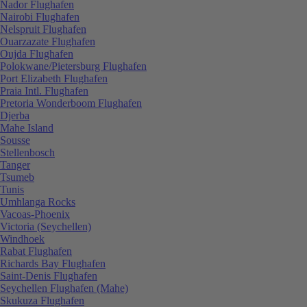
Nador Flughafen
Nairobi Flughafen
Nelspruit Flughafen
Ouarzazate Flughafen
Oujda Flughafen
Polokwane/Pietersburg Flughafen
Port Elizabeth Flughafen
Praia Intl. Flughafen
Pretoria Wonderboom Flughafen
Djerba
Mahe Island
Sousse
Stellenbosch
Tanger
Tsumeb
Tunis
Umhlanga Rocks
Vacoas-Phoenix
Victoria (Seychellen)
Windhoek
Rabat Flughafen
Richards Bay Flughafen
Saint-Denis Flughafen
Seychellen Flughafen (Mahe)
Skukuza Flughafen