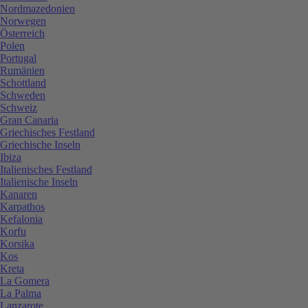
Nordmazedonien
Norwegen
Österreich
Polen
Portugal
Rumänien
Schottland
Schweden
Schweiz
Gran Canaria
Griechisches Festland
Griechische Inseln
Ibiza
Italienisches Festland
Italienische Inseln
Kanaren
Karpathos
Kefalonia
Korfu
Korsika
Kos
Kreta
La Gomera
La Palma
Lanzarote