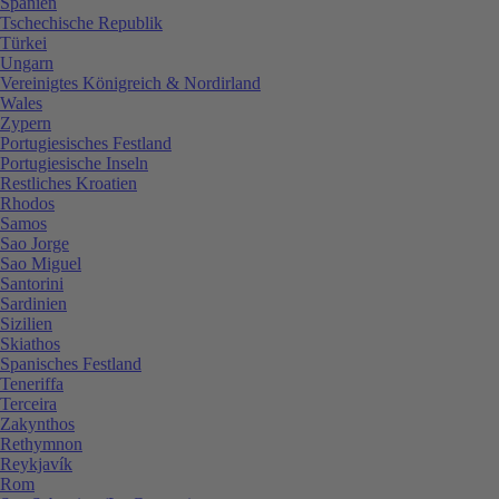
Spanien
Tschechische Republik
Türkei
Ungarn
Vereinigtes Königreich & Nordirland
Wales
Zypern
Portugiesisches Festland
Portugiesische Inseln
Restliches Kroatien
Rhodos
Samos
Sao Jorge
Sao Miguel
Santorini
Sardinien
Sizilien
Skiathos
Spanisches Festland
Teneriffa
Terceira
Zakynthos
Rethymnon
Reykjavík
Rom