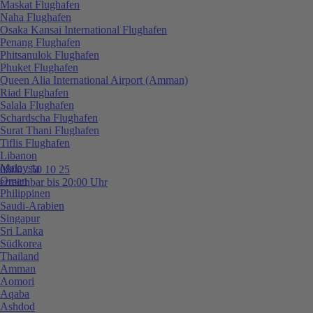
Maskat Flughafen
Naha Flughafen
Osaka Kansai International Flughafen
Penang Flughafen
Phitsanulok Flughafen
Phuket Flughafen
Queen Alia International Airport (Amman)
Riad Flughafen
Salala Flughafen
Schardscha Flughafen
Surat Thani Flughafen
Tiflis Flughafen
Libanon
Malaysia
0800 / 50 10 25
Oman
erreichbar bis 20:00 Uhr
Philippinen
Saudi-Arabien
Singapur
Sri Lanka
Südkorea
Thailand
Amman
Aomori
Aqaba
Ashdod