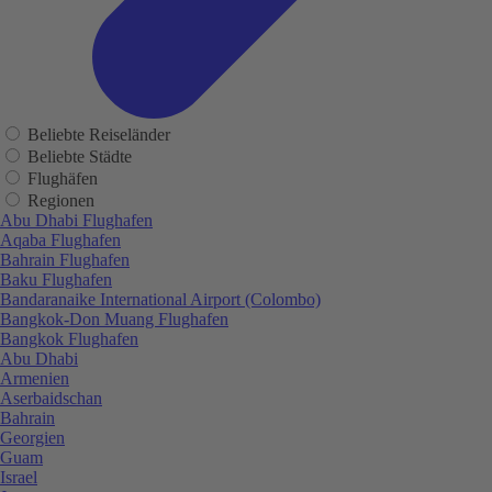
Beliebte Reiseländer
Beliebte Städte
Flughäfen
Regionen
Abu Dhabi Flughafen
Aqaba Flughafen
Bahrain Flughafen
Baku Flughafen
Bandaranaike International Airport (Colombo)
Bangkok-Don Muang Flughafen
Bangkok Flughafen
Abu Dhabi
Armenien
Aserbaidschan
Bahrain
Georgien
Guam
Israel