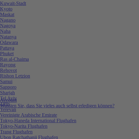
Kuwait-Stadt
Kyoto
Maskat
Nagano
Nagoya
Naha
Natanya
Odawara
Pattaya
Phuket
Ras al-Chaima
Rayong
Rehovot
Rishon Letzion
Samui
Sapporo
Sharjah
Tel Aviv
Account
Tiflis
Wussten Sie, dass Sie vieles auch selbst erledigen können?
Yerevan
Vereinigte Arabische Emirate
Tokyo-Haneda International Flughafen
Tokyo-Narita Flughafen
Trang Flughafen
Ubon Ratchathanii Flughafen