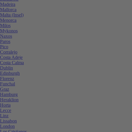
Madeira
Mallorca
Malta (Insel)
Menorca
Milos
Mykonos
Naxos
Paros
Pico
Corralejo
Costa Adeje
Costa Calma
Dublin
Edinburgh
Florenz
Funchal
Graz
Hamburg
Heraklion
Horta
Lecce
Linz
Lissabon
London
Los Cristianos