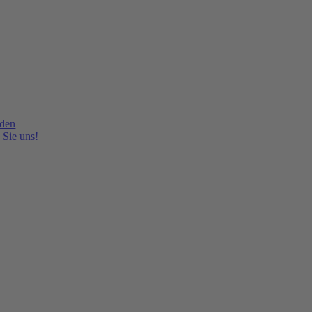
lden
 Sie uns!