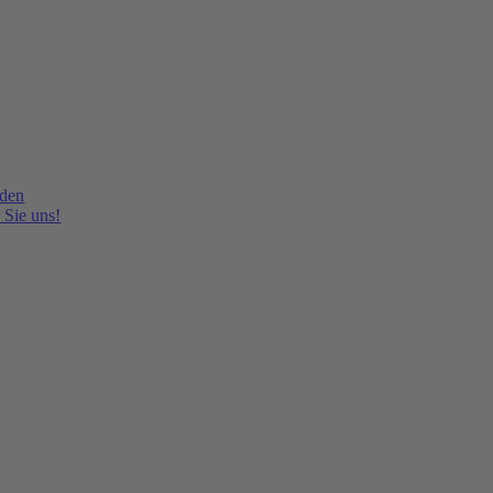
lden
 Sie uns!