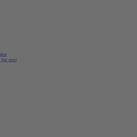
lden
 Sie uns!