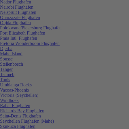
Nador Flughafen
Nairobi Flughafen
Nelspruit Flughafen
Ouarzazate Flughafen
Oujda Flughafen
Polokwane/Pietersburg Flughafen
Port Elizabeth Flughafen
Praia Intl. Flughafen
Pretoria Wonderboom Flughafen
Djerba
Mahe Island
Sousse
Stellenbosch
Tanger
Tsumeb
Tunis
Umhlanga Rocks
Vacoas-Phoenix
Victoria (Seychellen)
Windhoek
Rabat Flughafen
Richards Bay Flughafen
Saint-Denis Flughafen
Seychellen Flughafen (Mahe)
Skukuza Flughafen