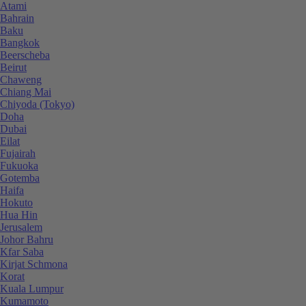
Atami
Bahrain
Baku
Bangkok
Beerscheba
Beirut
Chaweng
Chiang Mai
Chiyoda (Tokyo)
Doha
Dubai
Eilat
Fujairah
Fukuoka
Gotemba
Haifa
Hokuto
Hua Hin
Jerusalem
Johor Bahru
Kfar Saba
Kirjat Schmona
Korat
Kuala Lumpur
Kumamoto