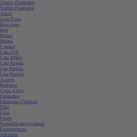
Chania Flughafen
Dublin Flughafen
Athen
Ayia Napa
Barcelona
Bari
Bilbao
Bristol
Cagliari
Cala d'Or
Cala Millor
Cala Rajada
Can Pastilla
Can Picafort
Azoren
Balearen
Costa Adeje
Dalmatien
Dänisches Festland
Elba
Faial
Flores
Französisches Festland
Fuerteventura
Albanien