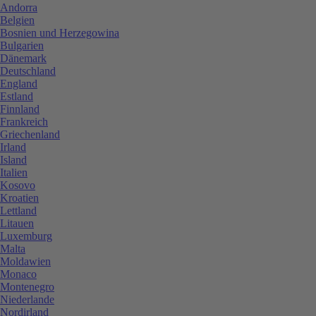
Andorra
Belgien
Bosnien und Herzegowina
Bulgarien
Dänemark
Deutschland
England
Estland
Finnland
Frankreich
Griechenland
Irland
Island
Italien
Kosovo
Kroatien
Lettland
Litauen
Luxemburg
Malta
Moldawien
Monaco
Montenegro
Niederlande
Nordirland