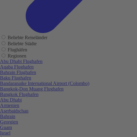
Beliebte Reiseländer
Beliebte Städte
Flughäfen
Regionen
Abu Dhabi Flughafen
Aqaba Flughafen
Bahrain Flughafen
Baku Flughafen
Bandaranaike International Airport (Colombo)
Bangkok-Don Muang Flughafen
Bangkok Flughafen
Abu Dhabi
Armenien
Aserbaidschan
Bahrain
Georgien
Guam
Israel