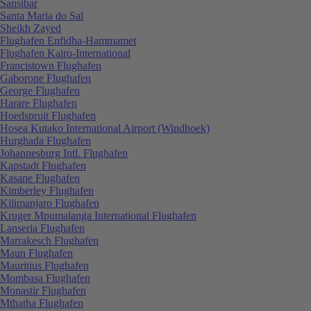
Sansibar
Santa Maria do Sal
Sheikh Zayed
Flughafen Enfidha-Hammamet
Flughafen Kairo-International
Francistown Flughafen
Gaborone Flughafen
George Flughafen
Harare Flughafen
Hoedspruit Flughafen
Hosea Kutako International Airport (Windhoek)
Hurghada Flughafen
Johannesburg Intl. Flughafen
Kapstadt Flughafen
Kasane Flughafen
Kimberley Flughafen
Kilimanjaro Flughafen
Kruger Mpumalanga International Flughafen
Lanseria Flughafen
Marrakesch Flughafen
Maun Flughafen
Mauritius Flughafen
Mombasa Flughafen
Monastir Flughafen
Mthatha Flughafen