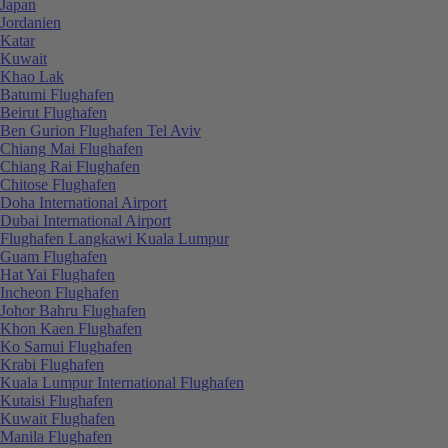
Japan
Jordanien
Katar
Kuwait
Khao Lak
Batumi Flughafen
Beirut Flughafen
Ben Gurion Flughafen Tel Aviv
Chiang Mai Flughafen
Chiang Rai Flughafen
Chitose Flughafen
Doha International Airport
Dubai International Airport
Flughafen Langkawi Kuala Lumpur
Guam Flughafen
Hat Yai Flughafen
Incheon Flughafen
Johor Bahru Flughafen
Khon Kaen Flughafen
Ko Samui Flughafen
Krabi Flughafen
Kuala Lumpur International Flughafen
Kutaisi Flughafen
Kuwait Flughafen
Manila Flughafen