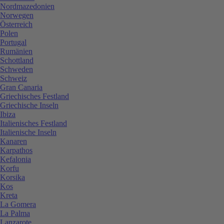
Nordmazedonien
Norwegen
Österreich
Polen
Portugal
Rumänien
Schottland
Schweden
Schweiz
Gran Canaria
Griechisches Festland
Griechische Inseln
Ibiza
Italienisches Festland
Italienische Inseln
Kanaren
Karpathos
Kefalonia
Korfu
Korsika
Kos
Kreta
La Gomera
La Palma
Lanzarote