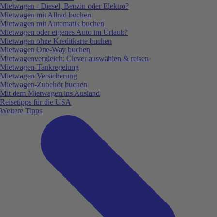
Mietwagen - Diesel, Benzin oder Elektro?
Mietwagen mit Allrad buchen
Mietwagen mit Automatik buchen
Mietwagen oder eigenes Auto im Urlaub?
Mietwagen ohne Kreditkarte buchen
Mietwagen One-Way buchen
Mietwagenvergleich: Clever auswählen & reisen
Mietwagen-Tankregelung
Mietwagen-Versicherung
Mietwagen-Zubehör buchen
Mit dem Mietwagen ins Ausland
Reisetipps für die USA
Weitere Tipps