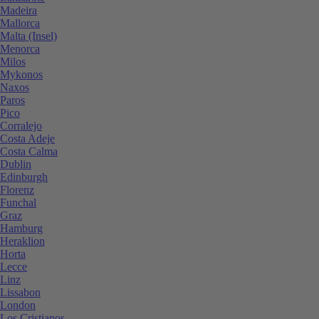
Madeira
Mallorca
Malta (Insel)
Menorca
Milos
Mykonos
Naxos
Paros
Pico
Corralejo
Costa Adeje
Costa Calma
Dublin
Edinburgh
Florenz
Funchal
Graz
Hamburg
Heraklion
Horta
Lecce
Linz
Lissabon
London
Los Cristianos