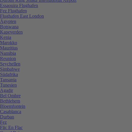
Durban King Shaka International Airport
Essaouira Flughafen
Fez Flughafen
Flughafen East London
Ägypten
Botswana
Kapeverden
Kenia
Marokko
Mauritius
Namibia
Reunion
Seychellen
Simbabwe
Südafrika
Tansania
Tunesien
Agadir
Bel Ombre
Bethlehem
Bloemfontein
Casablanca
Durban
Fez
Flic En Flac