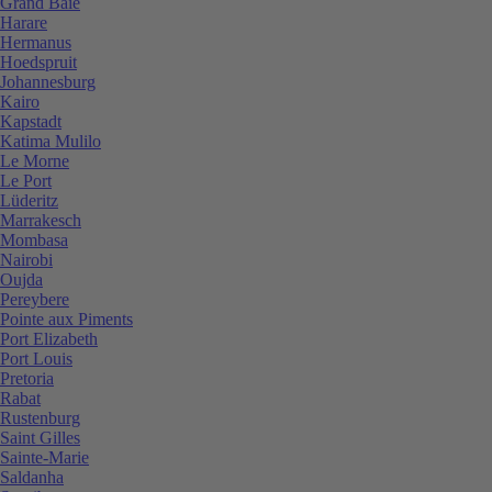
Grand Baie
Harare
Hermanus
Hoedspruit
Johannesburg
Kairo
Kapstadt
Katima Mulilo
Le Morne
Le Port
Lüderitz
Marrakesch
Mombasa
Nairobi
Oujda
Pereybere
Pointe aux Piments
Port Elizabeth
Port Louis
Pretoria
Rabat
Rustenburg
Saint Gilles
Sainte-Marie
Saldanha