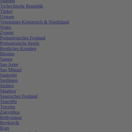
Spanien
Tschechische Republik
Türkei
Ungarn
Vereinigtes Königreich & Nordirland
Wales
Zypern
Portugiesisches Festland
Portugiesische Inseln
Restliches Kroatien
Rhodos
Samos
Sao Jorge
Sao Miguel
Santorini
Sardinien
Sizilien
Skiathos
Spanisches Festland
Teneriffa
Terceira
Zakynthos
Rethymnon
Reykjavík
Rom