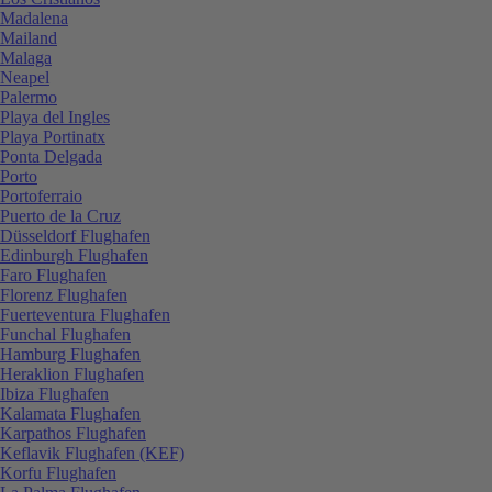
Madalena
Mailand
Malaga
Neapel
Palermo
Playa del Ingles
Playa Portinatx
Ponta Delgada
Porto
Portoferraio
Puerto de la Cruz
Düsseldorf Flughafen
Edinburgh Flughafen
Faro Flughafen
Florenz Flughafen
Fuerteventura Flughafen
Funchal Flughafen
Hamburg Flughafen
Heraklion Flughafen
Ibiza Flughafen
Kalamata Flughafen
Karpathos Flughafen
Keflavik Flughafen (KEF)
Korfu Flughafen