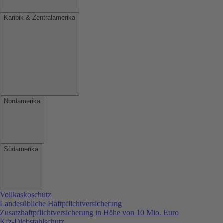
Karibik & Zentralamerika
Nordamerika
Südamerika
Vollkaskoschutz
Landesübliche Haftpflichtversicherung
Zusatzhaftpflichtversicherung in Höhe von 10 Mio. Euro
Kfz-Diebstahlschutz