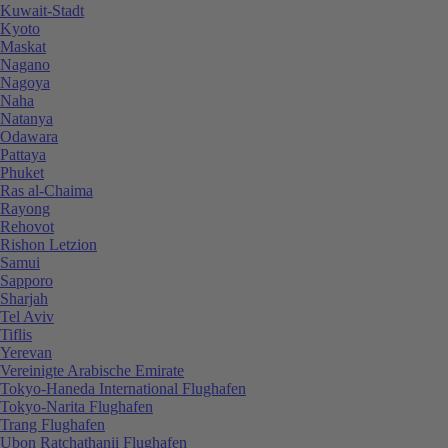
Kuwait-Stadt
Kyoto
Maskat
Nagano
Nagoya
Naha
Natanya
Odawara
Pattaya
Phuket
Ras al-Chaima
Rayong
Rehovot
Rishon Letzion
Samui
Sapporo
Sharjah
Tel Aviv
Tiflis
Yerevan
Vereinigte Arabische Emirate
Tokyo-Haneda International Flughafen
Tokyo-Narita Flughafen
Trang Flughafen
Ubon Ratchathanii Flughafen