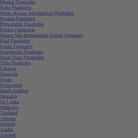
Maskat Flughafen
Naha Flughafen
Osaka Kansai International Flughafen
Penang Flughafen
Phitsanulok Flughafen
Phuket Flughafen
Queen Alia International Airport (Amman)
Riad Flughafen
Salala Flughafen
Schardscha Flughafen
Surat Thani Flughafen
Tiflis Flughafen
Libanon
Malaysia
Oman
Philippinen
Saudi-Arabien
Singapur
Sri Lanka
Südkorea
Thailand
Amman
Aomori
Aqaba
Ashdod