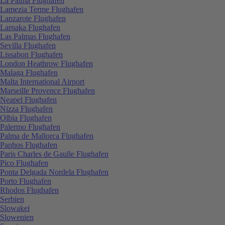
La Palma Flughafen
Lamezia Terme Flughafen
Lanzarote Flughafen
Larnaka Flughafen
Las Palmas Flughafen
Sevilla Flughafen
Lissabon Flughafen
London Heathrow Flughafen
Malaga Flughafen
Malta International Airport
Marseille Provence Flughafen
Neapel Flughafen
Nizza Flughafen
Olbia Flughafen
Palermo Flughafen
Palma de Mallorca Flughafen
Paphos Flughafen
Paris Charles de Gaulle Flughafen
Pico Flughafen
Ponta Delgada Nordela Flughafen
Porto Flughafen
Rhodos Flughafen
Serbien
Slowakei
Slowenien