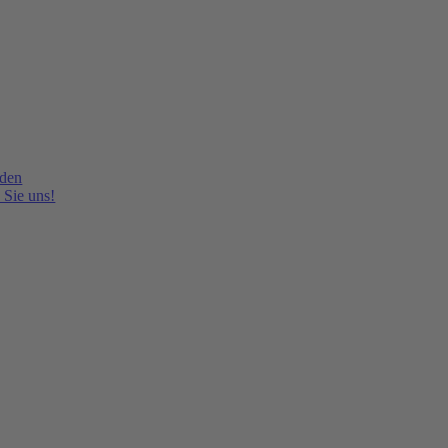
lden
 Sie uns!