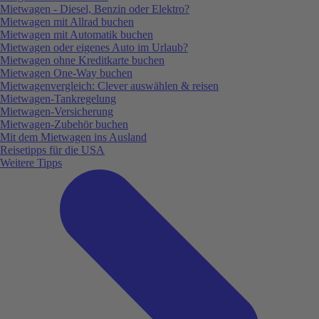
Mietwagen - Diesel, Benzin oder Elektro?
Mietwagen mit Allrad buchen
Mietwagen mit Automatik buchen
Mietwagen oder eigenes Auto im Urlaub?
Mietwagen ohne Kreditkarte buchen
Mietwagen One-Way buchen
Mietwagenvergleich: Clever auswählen & reisen
Mietwagen-Tankregelung
Mietwagen-Versicherung
Mietwagen-Zubehör buchen
Mit dem Mietwagen ins Ausland
Reisetipps für die USA
Weitere Tipps