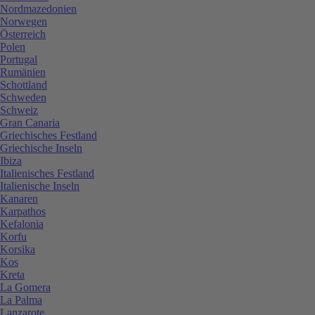
Nordmazedonien
Norwegen
Österreich
Polen
Portugal
Rumänien
Schottland
Schweden
Schweiz
Gran Canaria
Griechisches Festland
Griechische Inseln
Ibiza
Italienisches Festland
Italienische Inseln
Kanaren
Karpathos
Kefalonia
Korfu
Korsika
Kos
Kreta
La Gomera
La Palma
Lanzarote