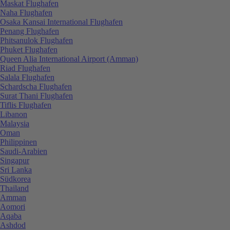
Maskat Flughafen
Naha Flughafen
Osaka Kansai International Flughafen
Penang Flughafen
Phitsanulok Flughafen
Phuket Flughafen
Queen Alia International Airport (Amman)
Riad Flughafen
Salala Flughafen
Schardscha Flughafen
Surat Thani Flughafen
Tiflis Flughafen
Libanon
Malaysia
Oman
Philippinen
Saudi-Arabien
Singapur
Sri Lanka
Südkorea
Thailand
Amman
Aomori
Aqaba
Ashdod