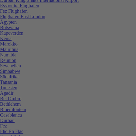
Durban King Shaka International Airport
Essaouira Flughafen
Fez Flughafen
Flughafen East London
Ägypten
Botswana
Kapeverden
Kenia
Marokko
Mauritius
Namibia
Reunion
Seychellen
Simbabwe
Südafrika
Tansania
Tunesien
Agadir
Bel Ombre
Bethlehem
Bloemfontein
Casablanca
Durban
Fez
Flic En Flac