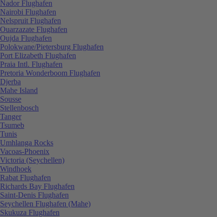
Nador Flughafen
Nairobi Flughafen
Nelspruit Flughafen
Ouarzazate Flughafen
Oujda Flughafen
Polokwane/Pietersburg Flughafen
Port Elizabeth Flughafen
Praia Intl. Flughafen
Pretoria Wonderboom Flughafen
Djerba
Mahe Island
Sousse
Stellenbosch
Tanger
Tsumeb
Tunis
Umhlanga Rocks
Vacoas-Phoenix
Victoria (Seychellen)
Windhoek
Rabat Flughafen
Richards Bay Flughafen
Saint-Denis Flughafen
Seychellen Flughafen (Mahe)
Skukuza Flughafen