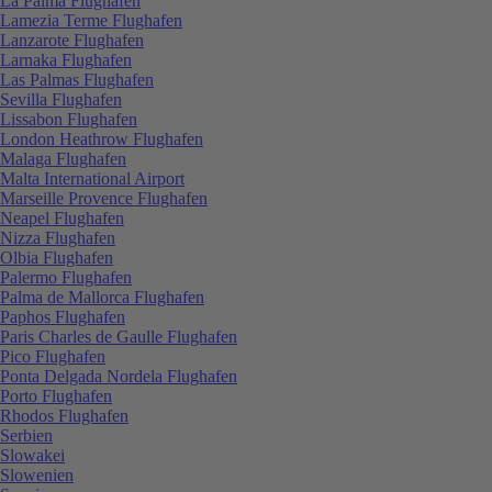
La Palma Flughafen
Lamezia Terme Flughafen
Lanzarote Flughafen
Larnaka Flughafen
Las Palmas Flughafen
Sevilla Flughafen
Lissabon Flughafen
London Heathrow Flughafen
Malaga Flughafen
Malta International Airport
Marseille Provence Flughafen
Neapel Flughafen
Nizza Flughafen
Olbia Flughafen
Palermo Flughafen
Palma de Mallorca Flughafen
Paphos Flughafen
Paris Charles de Gaulle Flughafen
Pico Flughafen
Ponta Delgada Nordela Flughafen
Porto Flughafen
Rhodos Flughafen
Serbien
Slowakei
Slowenien