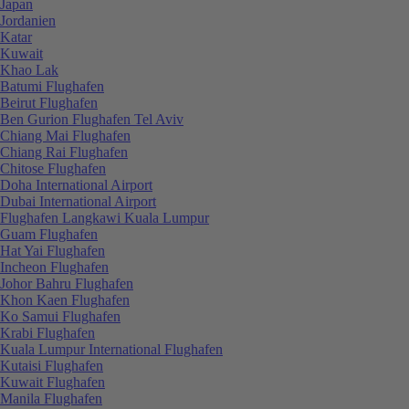
Japan
Jordanien
Katar
Kuwait
Khao Lak
Batumi Flughafen
Beirut Flughafen
Ben Gurion Flughafen Tel Aviv
Chiang Mai Flughafen
Chiang Rai Flughafen
Chitose Flughafen
Doha International Airport
Dubai International Airport
Flughafen Langkawi Kuala Lumpur
Guam Flughafen
Hat Yai Flughafen
Incheon Flughafen
Johor Bahru Flughafen
Khon Kaen Flughafen
Ko Samui Flughafen
Krabi Flughafen
Kuala Lumpur International Flughafen
Kutaisi Flughafen
Kuwait Flughafen
Manila Flughafen