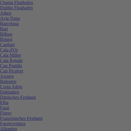
Chania Flughafen
Dublin Flughafen
Athen
Ayia Napa
Barcelona
Bari
Bilbao
Bristol
Cagliari
Cala d'Or
Cala Millor
Cala Rajada
Can Pastilla
Can Picafort
Azoren
Balearen
Costa Adeje
Dalmatien
Dänisches Festland
Elba
Faial
Flores
Französisches Festland
Fuerteventura
Albanien