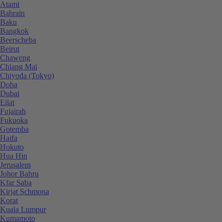
Atami
Bahrain
Baku
Bangkok
Beerscheba
Beirut
Chaweng
Chiang Mai
Chiyoda (Tokyo)
Doha
Dubai
Eilat
Fujairah
Fukuoka
Gotemba
Haifa
Hokuto
Hua Hin
Jerusalem
Johor Bahru
Kfar Saba
Kirjat Schmona
Korat
Kuala Lumpur
Kumamoto