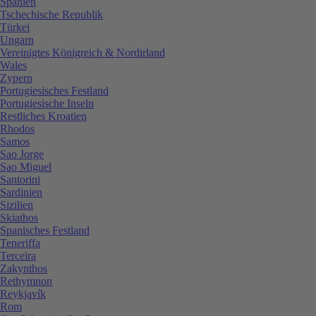
Spanien
Tschechische Republik
Türkei
Ungarn
Vereinigtes Königreich & Nordirland
Wales
Zypern
Portugiesisches Festland
Portugiesische Inseln
Restliches Kroatien
Rhodos
Samos
Sao Jorge
Sao Miguel
Santorini
Sardinien
Sizilien
Skiathos
Spanisches Festland
Teneriffa
Terceira
Zakynthos
Rethymnon
Reykjavík
Rom