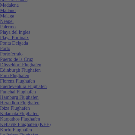
Madalena
Mailand
Malaga
Neapel
Palermo
Playa del Ingles
Playa Portinatx
Ponta Delgada
Porto
Portoferraio
Puerto de la Cruz
Düsseldorf Flughafen
Edinburgh Flughafen
Faro Flughafen
Florenz Flughafen
Fuerteventura Flughafen
Funchal Flughafen
Hamburg Flughafen
Heraklion Flughafen
Ibiza Flughafen
Kalamata Flughafen
Karpathos Flughafen
Keflavik Flughafen (KEF)
Korfu Flughafen