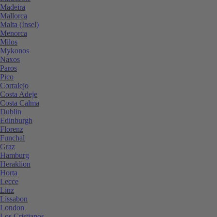
Madeira
Mallorca
Malta (Insel)
Menorca
Milos
Mykonos
Naxos
Paros
Pico
Corralejo
Costa Adeje
Costa Calma
Dublin
Edinburgh
Florenz
Funchal
Graz
Hamburg
Heraklion
Horta
Lecce
Linz
Lissabon
London
Los Cristianos