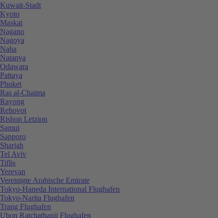
Kuwait-Stadt
Kyoto
Maskat
Nagano
Nagoya
Naha
Natanya
Odawara
Pattaya
Phuket
Ras al-Chaima
Rayong
Rehovot
Rishon Letzion
Samui
Sapporo
Sharjah
Tel Aviv
Tiflis
Yerevan
Vereinigte Arabische Emirate
Tokyo-Haneda International Flughafen
Tokyo-Narita Flughafen
Trang Flughafen
Ubon Ratchathanii Flughafen