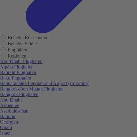
Beliebte Reiseländer
Beliebte Städte
Flughäfen
Regionen
Abu Dhabi Flughafen
Aqaba Flughafen
Bahrain Flughafen
Baku Flughafen
Bandaranaike International Airport (Colombo)
Bangkok-Don Muang Flughafen
Bangkok Flughafen
Abu Dhabi
Armenien
Aserbaidschan
Bahrain
Georgien
Guam
Israel