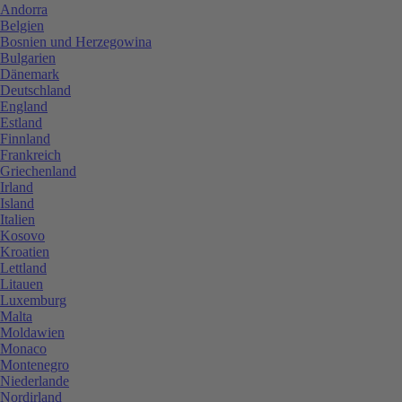
Andorra
Belgien
Bosnien und Herzegowina
Bulgarien
Dänemark
Deutschland
England
Estland
Finnland
Frankreich
Griechenland
Irland
Island
Italien
Kosovo
Kroatien
Lettland
Litauen
Luxemburg
Malta
Moldawien
Monaco
Montenegro
Niederlande
Nordirland