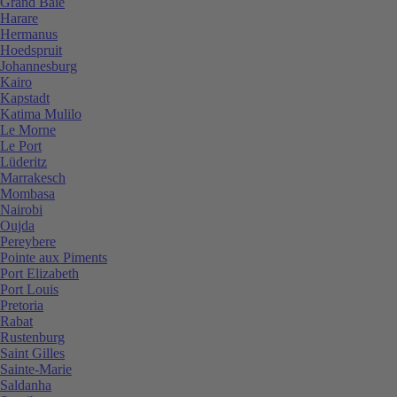
Grand Baie
Harare
Hermanus
Hoedspruit
Johannesburg
Kairo
Kapstadt
Katima Mulilo
Le Morne
Le Port
Lüderitz
Marrakesch
Mombasa
Nairobi
Oujda
Pereybere
Pointe aux Piments
Port Elizabeth
Port Louis
Pretoria
Rabat
Rustenburg
Saint Gilles
Sainte-Marie
Saldanha