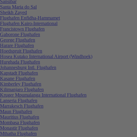
Sansibar
Santa Maria do Sal
Sheikh Zayed
Flughafen Enfidha-Hammamet
Flughafen Kairo-International
Francistown Flughafen
Gaborone Flughafen
George Flughafen
Harare Flughafen
Hoedspruit Flughafen
Hosea Kutako International Airport (Windhoek)
Hurghada Flughafen
Johannesburg Intl. Flughafen
Kapstadt Flughafen
Kasane Flughafen
Kimberley Flughafen
Kilimanjaro Flughafen
Kruger Mpumalanga International Flughafen
Lanseria Flughafen
Marrakesch Flughafen
Maun Flughafen
Mauritius Flughafen
Mombasa Flughafen
Monastir Flughafen
Mthatha Flughafen