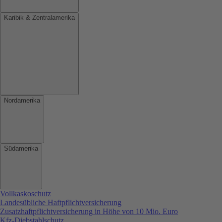
Karibik & Zentralamerika
Nordamerika
Südamerika
Vollkaskoschutz
Landesübliche Haftpflichtversicherung
Zusatzhaftpflichtversicherung in Höhe von 10 Mio. Euro
Kfz-Diebstahlschutz