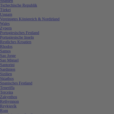
Spanien
Tschechische Republik
Türkei
Ungarn
Vereinigtes Königreich & Nordirland
Wales
Zypern
Portugiesisches Festland
Portugiesische Inseln
Restliches Kroatien
Rhodos
Samos
Sao Jorge
Sao Miguel
Santorini
Sardinien
Sizilien
Skiathos
Spanisches Festland
Teneriffa
Terceira
Zakynthos
Rethymnon
Reykjavík
Rom