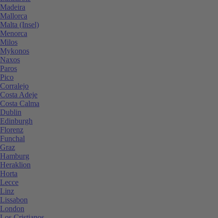
Madeira
Mallorca
Malta (Insel)
Menorca
Milos
Mykonos
Naxos
Paros
Pico
Corralejo
Costa Adeje
Costa Calma
Dublin
Edinburgh
Florenz
Funchal
Graz
Hamburg
Heraklion
Horta
Lecce
Linz
Lissabon
London
Los Cristianos