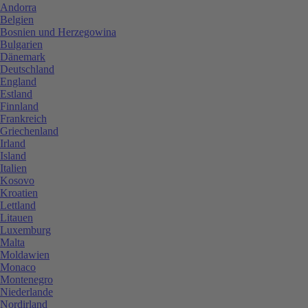
Andorra
Belgien
Bosnien und Herzegowina
Bulgarien
Dänemark
Deutschland
England
Estland
Finnland
Frankreich
Griechenland
Irland
Island
Italien
Kosovo
Kroatien
Lettland
Litauen
Luxemburg
Malta
Moldawien
Monaco
Montenegro
Niederlande
Nordirland