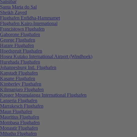
Sansibar
Santa Maria do Sal
Sheikh Zayed
Flughafen Enfidha-Hammamet
Flughafen Kairo-International
Francistown Flughafen
Gaborone Flughafen
George Flughafen
Harare Flughafen
Hoedspruit Flughafen
Hosea Kutako International Airport (Windhoek)
Hurghada Flughafen
Johannesburg Intl. Flughafen
Kapstadt Flughafen
Kasane Flughafen
Kimberley Flughafen
Kilimanjaro Flughafen
Kruger Mpumalanga International Flughafen
Lanseria Flughafen
Marrakesch Flughafen
Maun Flughafen
Mauritius Flughafen
Mombasa Flughafen
Monastir Flughafen
Mthatha Flughafen