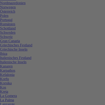
Nordmazedonien
Norwegen
Österreich
Polen
Portugal
Rumänien
Schottland
Schweden
Schweiz
Gran Canaria
Griechisches Festland
Griechische Inseln
Ibiza
Italienisches Festland
Italienische Inseln
Kanaren
Karpathos
Kefalonia
Korfu
Korsika
Kos
Kreta
La Gomera
La Palma
Lanzarote