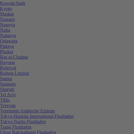
Kuwait-Stadt
Kyoto
Maskat
Nagano
Nagoya
Naha
Natanya
Odawara
Pattaya
Phuket
Ras al-Chaima
Rayong
Rehovot
Rishon Letzion
Samui
Sapporo
Sharjah
Tel Aviv
Tiflis
Yerevan
Vereinigte Arabische Emirate
Tokyo-Haneda International Flughafen
Tokyo-Narita Flughafen
Trang Flughafen
Ubon Ratchathanii Flughafen