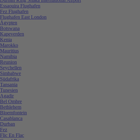
Durban King Shaka International Airport
Essaouira Flughafen
Fez Flughafen
Flughafen East London
Ägypten
Botswana
Kapeverden
Kenia
Marokko
Mauritius
Namibia
Reunion
Seychellen
Simbabwe
Südafrika
Tansania
Tunesien
Agadir
Bel Ombre
Bethlehem
Bloemfontein
Casablanca
Durban
Fez
Flic En Flac