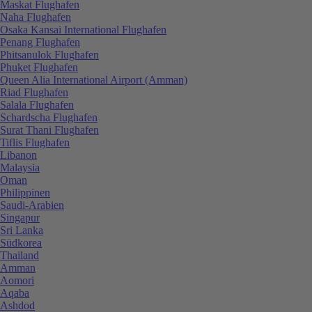
Maskat Flughafen
Naha Flughafen
Osaka Kansai International Flughafen
Penang Flughafen
Phitsanulok Flughafen
Phuket Flughafen
Queen Alia International Airport (Amman)
Riad Flughafen
Salala Flughafen
Schardscha Flughafen
Surat Thani Flughafen
Tiflis Flughafen
Libanon
Malaysia
Oman
Philippinen
Saudi-Arabien
Singapur
Sri Lanka
Südkorea
Thailand
Amman
Aomori
Aqaba
Ashdod