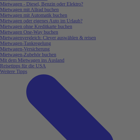
Mietwagen - Diesel, Benzin oder Elektro?
Mietwagen mit Allrad buchen
Mietwagen mit Automatik buchen
Mietwagen oder eigenes Auto im Urlaub?
Mietwagen ohne Kreditkarte buchen
Mietwagen One-Way buchen
Mietwagenvergleich: Clever auswählen & reisen
Mietwagen-Tankregelung
Mietwagen-Versicherung
Mietwagen-Zubehör buchen
Mit dem Mietwagen ins Ausland
Reisetipps für die USA
Weitere Tipps