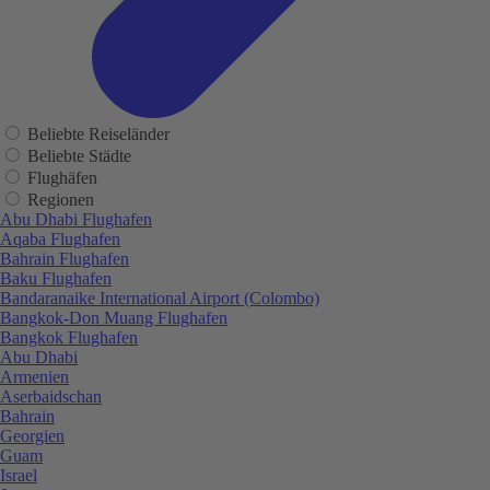
Beliebte Reiseländer
Beliebte Städte
Flughäfen
Regionen
Abu Dhabi Flughafen
Aqaba Flughafen
Bahrain Flughafen
Baku Flughafen
Bandaranaike International Airport (Colombo)
Bangkok-Don Muang Flughafen
Bangkok Flughafen
Abu Dhabi
Armenien
Aserbaidschan
Bahrain
Georgien
Guam
Israel