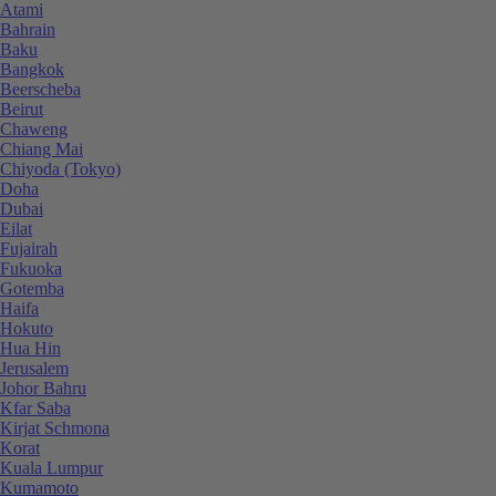
Atami
Bahrain
Baku
Bangkok
Beerscheba
Beirut
Chaweng
Chiang Mai
Chiyoda (Tokyo)
Doha
Dubai
Eilat
Fujairah
Fukuoka
Gotemba
Haifa
Hokuto
Hua Hin
Jerusalem
Johor Bahru
Kfar Saba
Kirjat Schmona
Korat
Kuala Lumpur
Kumamoto