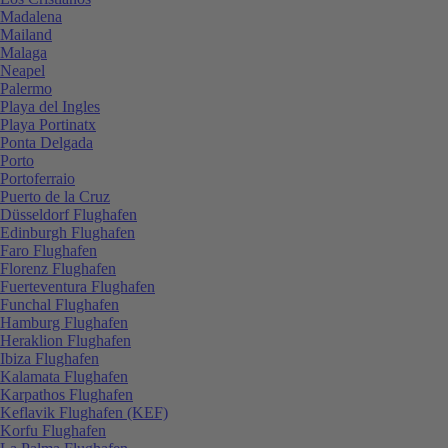
Madalena
Mailand
Malaga
Neapel
Palermo
Playa del Ingles
Playa Portinatx
Ponta Delgada
Porto
Portoferraio
Puerto de la Cruz
Düsseldorf Flughafen
Edinburgh Flughafen
Faro Flughafen
Florenz Flughafen
Fuerteventura Flughafen
Funchal Flughafen
Hamburg Flughafen
Heraklion Flughafen
Ibiza Flughafen
Kalamata Flughafen
Karpathos Flughafen
Keflavik Flughafen (KEF)
Korfu Flughafen