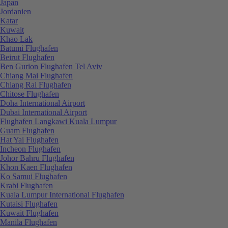
Japan
Jordanien
Katar
Kuwait
Khao Lak
Batumi Flughafen
Beirut Flughafen
Ben Gurion Flughafen Tel Aviv
Chiang Mai Flughafen
Chiang Rai Flughafen
Chitose Flughafen
Doha International Airport
Dubai International Airport
Flughafen Langkawi Kuala Lumpur
Guam Flughafen
Hat Yai Flughafen
Incheon Flughafen
Johor Bahru Flughafen
Khon Kaen Flughafen
Ko Samui Flughafen
Krabi Flughafen
Kuala Lumpur International Flughafen
Kutaisi Flughafen
Kuwait Flughafen
Manila Flughafen