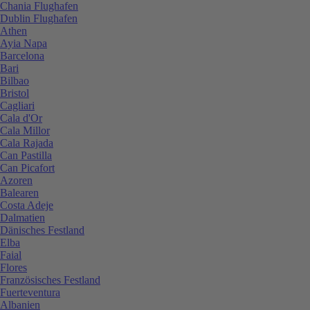
Chania Flughafen
Dublin Flughafen
Athen
Ayia Napa
Barcelona
Bari
Bilbao
Bristol
Cagliari
Cala d'Or
Cala Millor
Cala Rajada
Can Pastilla
Can Picafort
Azoren
Balearen
Costa Adeje
Dalmatien
Dänisches Festland
Elba
Faial
Flores
Französisches Festland
Fuerteventura
Albanien