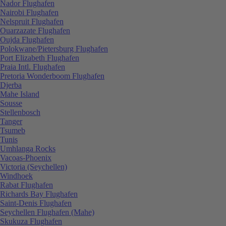
Nador Flughafen
Nairobi Flughafen
Nelspruit Flughafen
Ouarzazate Flughafen
Oujda Flughafen
Polokwane/Pietersburg Flughafen
Port Elizabeth Flughafen
Praia Intl. Flughafen
Pretoria Wonderboom Flughafen
Djerba
Mahe Island
Sousse
Stellenbosch
Tanger
Tsumeb
Tunis
Umhlanga Rocks
Vacoas-Phoenix
Victoria (Seychellen)
Windhoek
Rabat Flughafen
Richards Bay Flughafen
Saint-Denis Flughafen
Seychellen Flughafen (Mahe)
Skukuza Flughafen