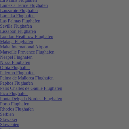
La Palma Flughafen
Lamezia Terme Flughafen
Lanzarote Flughafen
Larnaka Flughafen
Las Palmas Flughafen
Sevilla Flughafen
Lissabon Flughafen
London Heathrow Flughafen
Malaga Flughafen
Malta International Airport
Marseille Provence Flughafen
Neapel Flughafen
Nizza Flughafen
Olbia Flughafen
Palermo Flughafen
Palma de Mallorca Flughafen
Paphos Flughafen
Paris Charles de Gaulle Flughafen
Pico Flughafen
Ponta Delgada Nordela Flughafen
Porto Flughafen
Rhodos Flughafen
Serbien
Slowakei
Slowenien