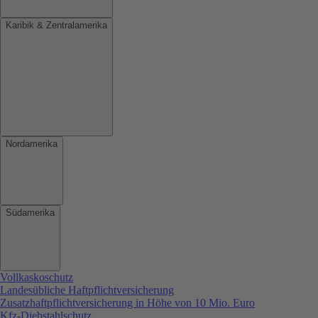
Karibik & Zentralamerika
Nordamerika
Südamerika
Vollkaskoschutz
Landesübliche Haftpflichtversicherung
Zusatzhaftpflichtversicherung in Höhe von 10 Mio. Euro
Kfz-Diebstahlschutz