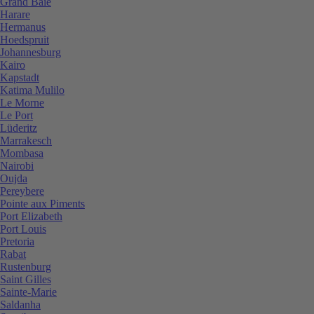
Grand Baie
Harare
Hermanus
Hoedspruit
Johannesburg
Kairo
Kapstadt
Katima Mulilo
Le Morne
Le Port
Lüderitz
Marrakesch
Mombasa
Nairobi
Oujda
Pereybere
Pointe aux Piments
Port Elizabeth
Port Louis
Pretoria
Rabat
Rustenburg
Saint Gilles
Sainte-Marie
Saldanha