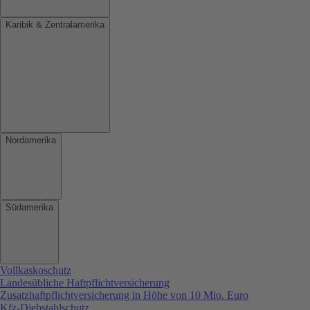
Karibik & Zentralamerika
Nordamerika
Südamerika
Vollkaskoschutz
Landesübliche Haftpflichtversicherung
Zusatzhaftpflichtversicherung in Höhe von 10 Mio. Euro
Kfz-Diebstahlschutz