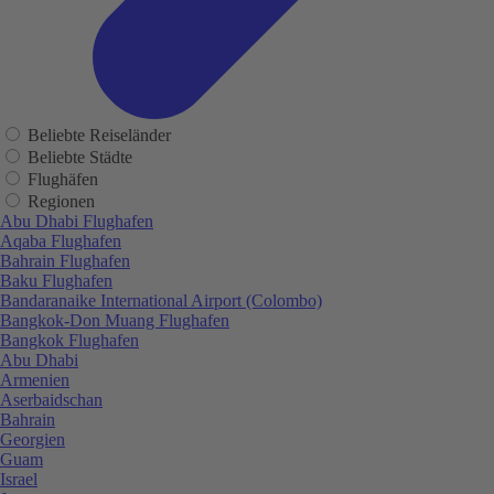
Beliebte Reiseländer
Beliebte Städte
Flughäfen
Regionen
Abu Dhabi Flughafen
Aqaba Flughafen
Bahrain Flughafen
Baku Flughafen
Bandaranaike International Airport (Colombo)
Bangkok-Don Muang Flughafen
Bangkok Flughafen
Abu Dhabi
Armenien
Aserbaidschan
Bahrain
Georgien
Guam
Israel