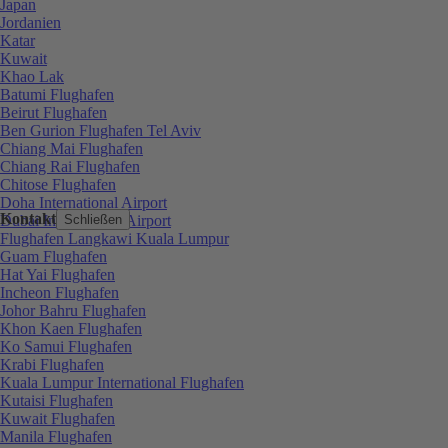
Japan
Jordanien
Katar
Kuwait
Khao Lak
Batumi Flughafen
Beirut Flughafen
Ben Gurion Flughafen Tel Aviv
Chiang Mai Flughafen
Chiang Rai Flughafen
Chitose Flughafen
Doha International Airport
Kontakt
Dubai International Airport
Schließen
Flughafen Langkawi Kuala Lumpur
Guam Flughafen
Hat Yai Flughafen
Incheon Flughafen
Johor Bahru Flughafen
Khon Kaen Flughafen
Ko Samui Flughafen
Krabi Flughafen
Kuala Lumpur International Flughafen
Kutaisi Flughafen
Kuwait Flughafen
Manila Flughafen