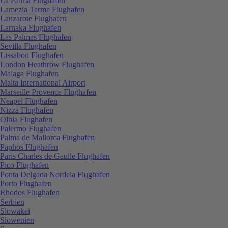
La Palma Flughafen
Lamezia Terme Flughafen
Lanzarote Flughafen
Larnaka Flughafen
Las Palmas Flughafen
Sevilla Flughafen
Lissabon Flughafen
London Heathrow Flughafen
Malaga Flughafen
Malta International Airport
Marseille Provence Flughafen
Neapel Flughafen
Nizza Flughafen
Olbia Flughafen
Palermo Flughafen
Palma de Mallorca Flughafen
Paphos Flughafen
Paris Charles de Gaulle Flughafen
Pico Flughafen
Ponta Delgada Nordela Flughafen
Porto Flughafen
Rhodos Flughafen
Serbien
Slowakei
Slowenien