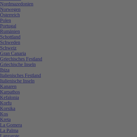
Nordmazedonien
Norwegen
Österreich
Polen
Portugal
Rumänien
Schottland
Schweden
Schweiz
Gran Canaria
Griechisches Festland
Griechische Inseln
Ibiza
Italienisches Festland
Italienische Inseln
Kanaren
Karpathos
Kefalonia
Korfu
Korsika
Kos
Kreta
La Gomera
La Palma
Lanzarote