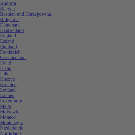
Andorra
Belgien
Bosnien und Herzegowina
Bulgarien
Dänemark
Deutschland
England
Estland
Finnland
Frankreich
Griechenland
Irland
Island
Italien
Kosovo
Kroatien
Lettland
Litauen
Luxemburg
Malta
Moldawien
Monaco
Montenegro
Niederlande
Nordirland