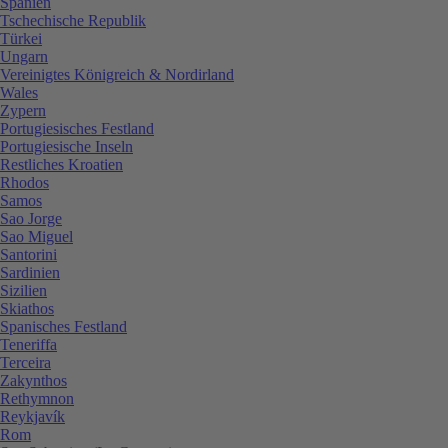
Spanien
Tschechische Republik
Türkei
Ungarn
Vereinigtes Königreich & Nordirland
Wales
Zypern
Portugiesisches Festland
Portugiesische Inseln
Restliches Kroatien
Rhodos
Samos
Sao Jorge
Sao Miguel
Santorini
Sardinien
Sizilien
Skiathos
Spanisches Festland
Teneriffa
Terceira
Zakynthos
Rethymnon
Reykjavík
Rom