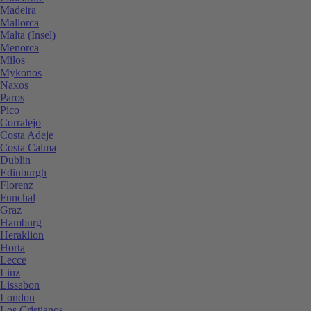
Madeira
Mallorca
Malta (Insel)
Menorca
Milos
Mykonos
Naxos
Paros
Pico
Corralejo
Costa Adeje
Costa Calma
Dublin
Edinburgh
Florenz
Funchal
Graz
Hamburg
Heraklion
Horta
Lecce
Linz
Lissabon
London
Los Cristianos