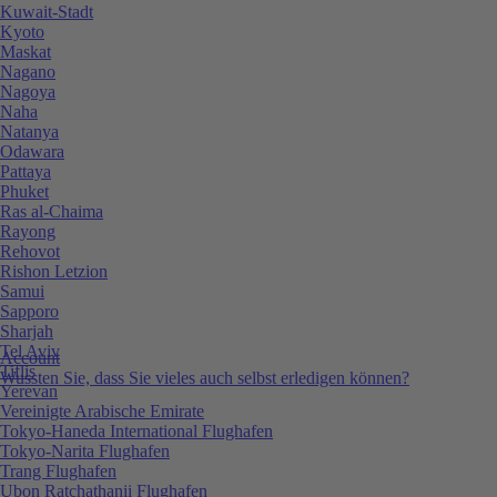
Kuwait-Stadt
Kyoto
Maskat
Nagano
Nagoya
Naha
Natanya
Odawara
Pattaya
Phuket
Ras al-Chaima
Rayong
Rehovot
Rishon Letzion
Samui
Sapporo
Sharjah
Tel Aviv
Account
Tiflis
Wussten Sie, dass Sie vieles auch selbst erledigen können?
Yerevan
Vereinigte Arabische Emirate
Tokyo-Haneda International Flughafen
Tokyo-Narita Flughafen
Trang Flughafen
Ubon Ratchathanii Flughafen