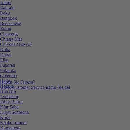
Atami
Bahrain
Baku
Bangkok
Beerscheba
Beirut
Chaweng
Chiang Mai
Chiyoda (Tokyo)
Doha
Dubai
Eilat
Fujairah
Fukuoka
Gotemba
Haifa
Haben Sie Fragen?
Hokuto
Unser Customer Service ist für Sie da!
Hua Hin
Jerusalem
Johor Bahru
Kfar Saba
Kirjat Schmona
Korat
Kuala Lumpur
Kumamoto