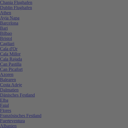
Chania Flughafen
Dublin Flughafen
Athen
Ayia Napa
Barcelona
Bari
Bilbao
Bristol
Cagliari
Cala d'Or
Cala Millor
Cala Rajada
Can Pastilla
Can Picafort
Azoren
Balearen
Costa Adeje
Dalmatien
Dänisches Festland
Elba
Faial
Flores
Französisches Festland
Fuerteventura
Albanien