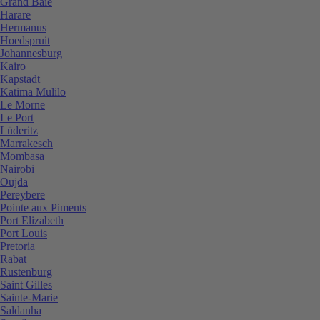
Grand Baie
Harare
Hermanus
Hoedspruit
Johannesburg
Kairo
Kapstadt
Katima Mulilo
Le Morne
Le Port
Lüderitz
Marrakesch
Mombasa
Nairobi
Oujda
Pereybere
Pointe aux Piments
Port Elizabeth
Port Louis
Pretoria
Rabat
Rustenburg
Saint Gilles
Sainte-Marie
Saldanha