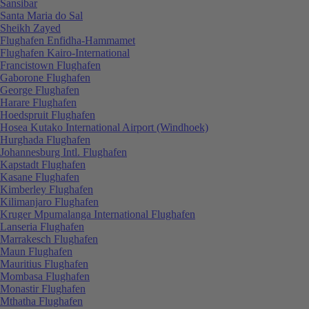
Sansibar
Santa Maria do Sal
Sheikh Zayed
Flughafen Enfidha-Hammamet
Flughafen Kairo-International
Francistown Flughafen
Gaborone Flughafen
George Flughafen
Harare Flughafen
Hoedspruit Flughafen
Hosea Kutako International Airport (Windhoek)
Hurghada Flughafen
Johannesburg Intl. Flughafen
Kapstadt Flughafen
Kasane Flughafen
Kimberley Flughafen
Kilimanjaro Flughafen
Kruger Mpumalanga International Flughafen
Lanseria Flughafen
Marrakesch Flughafen
Maun Flughafen
Mauritius Flughafen
Mombasa Flughafen
Monastir Flughafen
Mthatha Flughafen