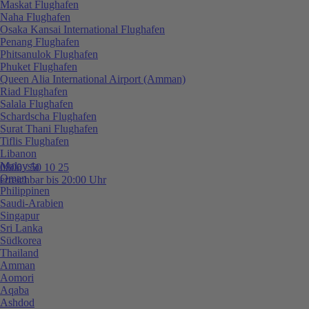
Maskat Flughafen
Naha Flughafen
Osaka Kansai International Flughafen
Penang Flughafen
Phitsanulok Flughafen
Phuket Flughafen
Queen Alia International Airport (Amman)
Riad Flughafen
Salala Flughafen
Schardscha Flughafen
Surat Thani Flughafen
Tiflis Flughafen
Libanon
Malaysia
0800 / 50 10 25
Oman
erreichbar bis 20:00 Uhr
Philippinen
Saudi-Arabien
Singapur
Sri Lanka
Südkorea
Thailand
Amman
Aomori
Aqaba
Ashdod