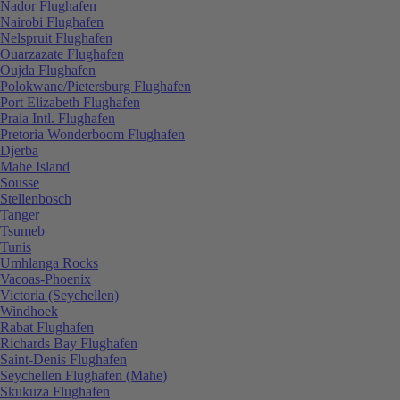
Nador Flughafen
Nairobi Flughafen
Nelspruit Flughafen
Ouarzazate Flughafen
Oujda Flughafen
Polokwane/Pietersburg Flughafen
Port Elizabeth Flughafen
Praia Intl. Flughafen
Pretoria Wonderboom Flughafen
Djerba
Mahe Island
Sousse
Stellenbosch
Tanger
Tsumeb
Tunis
Umhlanga Rocks
Vacoas-Phoenix
Victoria (Seychellen)
Windhoek
Rabat Flughafen
Richards Bay Flughafen
Saint-Denis Flughafen
Seychellen Flughafen (Mahe)
Skukuza Flughafen