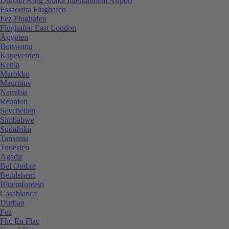
Durban King Shaka International Airport
Essaouira Flughafen
Fez Flughafen
Flughafen East London
Ägypten
Botswana
Kapeverden
Kenia
Marokko
Mauritius
Namibia
Reunion
Seychellen
Simbabwe
Südafrika
Tansania
Tunesien
Agadir
Bel Ombre
Bethlehem
Bloemfontein
Casablanca
Durban
Fez
Flic En Flac