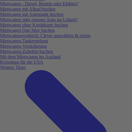
Mietwagen - Diesel, Benzin oder Elektro?
Mietwagen mit Allrad buchen
Mietwagen mit Automatik buchen
Mietwagen oder eigenes Auto im Urlaub?
Mietwagen ohne Kreditkarte buchen
Mietwagen One-Way buchen
Mietwagenvergleich: Clever auswählen & reisen
Mietwagen-Tankregelung
Mietwagen-Versicherung
Mietwagen-Zubehör buchen
Mit dem Mietwagen ins Ausland
Reisetipps für die USA
Weitere Tipps