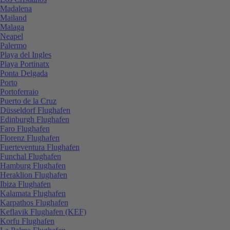
Madalena
Mailand
Malaga
Neapel
Palermo
Playa del Ingles
Playa Portinatx
Ponta Delgada
Porto
Portoferraio
Puerto de la Cruz
Düsseldorf Flughafen
Edinburgh Flughafen
Faro Flughafen
Florenz Flughafen
Fuerteventura Flughafen
Funchal Flughafen
Hamburg Flughafen
Heraklion Flughafen
Ibiza Flughafen
Kalamata Flughafen
Karpathos Flughafen
Keflavik Flughafen (KEF)
Korfu Flughafen