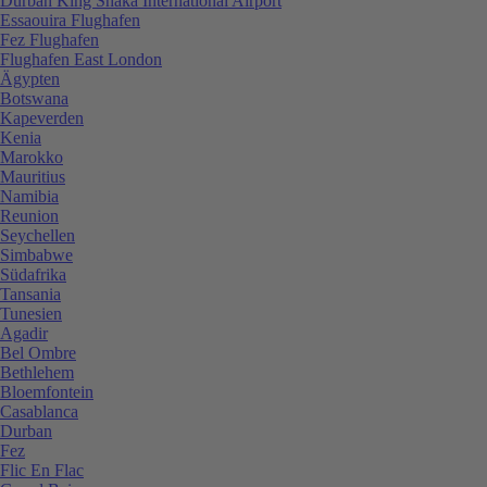
Durban King Shaka International Airport
Essaouira Flughafen
Fez Flughafen
Flughafen East London
Ägypten
Botswana
Kapeverden
Kenia
Marokko
Mauritius
Namibia
Reunion
Seychellen
Simbabwe
Südafrika
Tansania
Tunesien
Agadir
Bel Ombre
Bethlehem
Bloemfontein
Casablanca
Durban
Fez
Flic En Flac