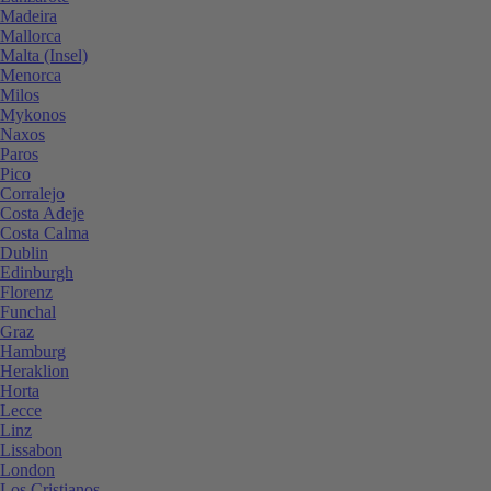
Madeira
Mallorca
Malta (Insel)
Menorca
Milos
Mykonos
Naxos
Paros
Pico
Corralejo
Costa Adeje
Costa Calma
Dublin
Edinburgh
Florenz
Funchal
Graz
Hamburg
Heraklion
Horta
Lecce
Linz
Lissabon
London
Los Cristianos