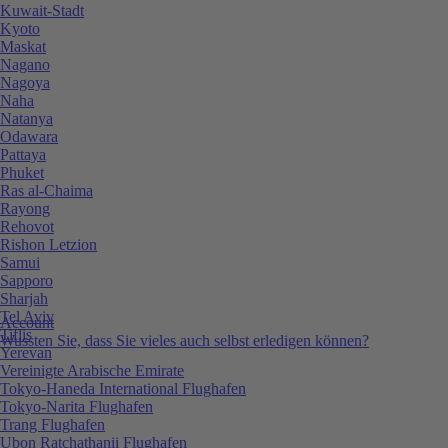
Kuwait-Stadt
Kyoto
Maskat
Nagano
Nagoya
Naha
Natanya
Odawara
Pattaya
Phuket
Ras al-Chaima
Rayong
Rehovot
Rishon Letzion
Samui
Sapporo
Sharjah
Tel Aviv
Account
Tiflis
Wussten Sie, dass Sie vieles auch selbst erledigen können?
Yerevan
Vereinigte Arabische Emirate
Tokyo-Haneda International Flughafen
Tokyo-Narita Flughafen
Trang Flughafen
Ubon Ratchathanii Flughafen