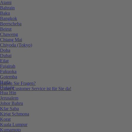
Atami
Bahrain
Baku
Bangkok
Beerscheba
Beirut
Chaweng
Chiang Mai
Chiyoda (Tokyo)
Doha
Dubai
Eilat
Fujairah
Fukuoka
Gotemba
Haifa
Haben Sie Fragen?
Hokuto
Unser Customer Service ist für Sie da!
Hua Hin
Jerusalem
Johor Bahru
Kfar Saba
Kirjat Schmona
Korat
Kuala Lumpur
Kumamoto