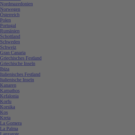
Nordmazedonien
Norwegen
Österreich
Polen
Portugal
Rumänien
Schottland
Schweden
Schweiz
Gran Canaria
Griechisches Festland
Griechische Inseln
Ibiza
Italienisches Festland
Italienische Inseln
Kanaren
Karpathos
Kefalonia
Korfu
Korsika
Kos
Kreta
La Gomera
La Palma
Lanzarote