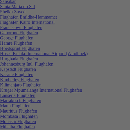
Sansibar
Santa Maria do Sal
Sheikh Zayed
Flughafen Enfidha-Hammamet
Flughafen Kairo-International
Francistown Flughafen
Gaborone Flughafen
George Flughafen
Harare Flughafen
Hoedspruit Flughafen
Hosea Kutako International Airport (Windhoek)
Hurghada Flughafen
Johannesburg Intl. Flughafen
Kapstadt Flughafen
Kasane Flughafen
Kimberley Flughafen
Kilimanjaro Flughafen
Kruger Mpumalanga International Flughafen
Lanseria Flughafen
Marrakesch Flughafen
Maun Flughafen
Mauritius Flughafen
Mombasa Flughafen
Monastir Flughafen
Mthatha Flughafen