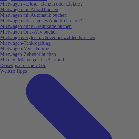
Mietwagen - Diesel, Benzin oder Elektro?
Mietwagen mit Allrad buchen
Mietwagen mit Automatik buchen
Mietwagen oder eigenes Auto im Urlaub?
Mietwagen ohne Kreditkarte buchen
Mietwagen One-Way buchen
Mietwagenvergleich: Clever auswählen & reisen
Mietwagen-Tankregelung
Mietwagen-Versicherung
Mietwagen-Zubehör buchen
Mit dem Mietwagen ins Ausland
Reisetipps für die USA
Weitere Tipps