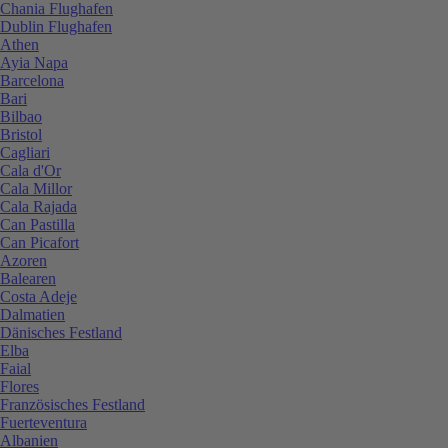
Chania Flughafen
Dublin Flughafen
Athen
Ayia Napa
Barcelona
Bari
Bilbao
Bristol
Cagliari
Cala d'Or
Cala Millor
Cala Rajada
Can Pastilla
Can Picafort
Azoren
Balearen
Costa Adeje
Dalmatien
Dänisches Festland
Elba
Faial
Flores
Französisches Festland
Fuerteventura
Albanien