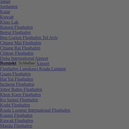
Japan
Jordanien
Katar
Kuwait
Khao Lak
Batumi Flughafen
Beirut Flughafen
Ben Gurion Flughafen Tel Aviv
Chiang Mai Flughafen
Chiang Rai Flughafen
Chitose Flughafen
Doha International Airport
Kontakt
Dubai International Airport
Schließen
Flughafen Langkawi Kuala Lumpur
Guam Flughafen
Hat Yai Flughafen
Incheon Flughafen
Johor Bahru Flughafen
Khon Kaen Flughafen
Ko Samui Flughafen
Krabi Flughafen
Kuala Lumpur International Flughafen
Kutaisi Flughafen
Kuwait Flughafen
Manila Flughafen