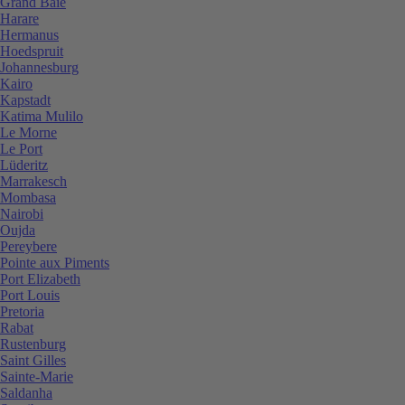
Grand Baie
Harare
Hermanus
Hoedspruit
Johannesburg
Kairo
Kapstadt
Katima Mulilo
Le Morne
Le Port
Lüderitz
Marrakesch
Mombasa
Nairobi
Oujda
Pereybere
Pointe aux Piments
Port Elizabeth
Port Louis
Pretoria
Rabat
Rustenburg
Saint Gilles
Sainte-Marie
Saldanha