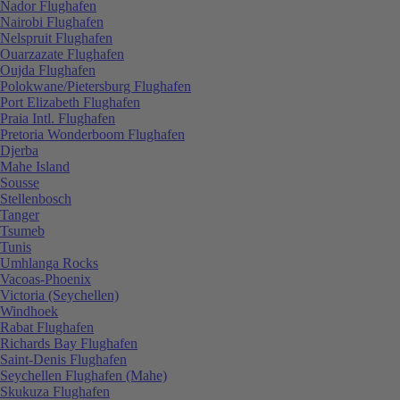
Nador Flughafen
Nairobi Flughafen
Nelspruit Flughafen
Ouarzazate Flughafen
Oujda Flughafen
Polokwane/Pietersburg Flughafen
Port Elizabeth Flughafen
Praia Intl. Flughafen
Pretoria Wonderboom Flughafen
Djerba
Mahe Island
Sousse
Stellenbosch
Tanger
Tsumeb
Tunis
Umhlanga Rocks
Vacoas-Phoenix
Victoria (Seychellen)
Windhoek
Rabat Flughafen
Richards Bay Flughafen
Saint-Denis Flughafen
Seychellen Flughafen (Mahe)
Skukuza Flughafen