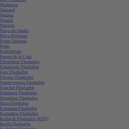
Madalena
Mailand
Malaga
Neapel
Palermo
Playa del Ingles
Playa Portinatx
Ponta Delgada
Porto
Portoferraio
Puerto de la Cruz
Düsseldorf Flughafen
Edinburgh Flughafen
Faro Flughafen
Florenz Flughafen
Fuerteventura Flughafen
Funchal Flughafen
Hamburg Flughafen
Heraklion Flughafen
Ibiza Flughafen
Kalamata Flughafen
Karpathos Flughafen
Keflavik Flughafen (KEF)
Korfu Flughafen