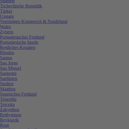
Spanien
Tschechische Republik
Türkei
Ungarn
Vereinigtes Königreich & Nordirland
Wales
Zypern
Portugiesisches Festland
Portugiesische Inseln
Restliches Kroatien
Rhodos
Samos
Sao Jorge
Sao Miguel
Santorini
Sardinien
Sizilien
Skiathos
Spanisches Festland
Teneriffa
Terceira
Zakynthos
Rethymnon
Reykjavík
Rom