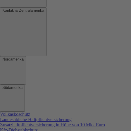
Karibik & Zentralamerika
Nordamerika
Südamerika
Vollkaskoschutz
Landesübliche Haftpflichtversicherung
Zusatzhaftpflichtversicherung in Höhe von 10 Mio. Euro
Kfz-Diebstahlschutz