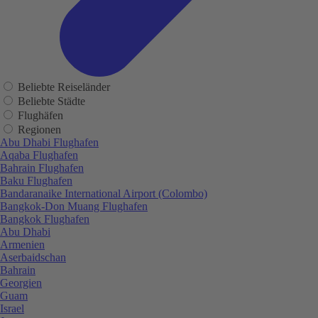
Beliebte Reiseländer
Beliebte Städte
Flughäfen
Regionen
Abu Dhabi Flughafen
Aqaba Flughafen
Bahrain Flughafen
Baku Flughafen
Bandaranaike International Airport (Colombo)
Bangkok-Don Muang Flughafen
Bangkok Flughafen
Abu Dhabi
Armenien
Aserbaidschan
Bahrain
Georgien
Guam
Israel