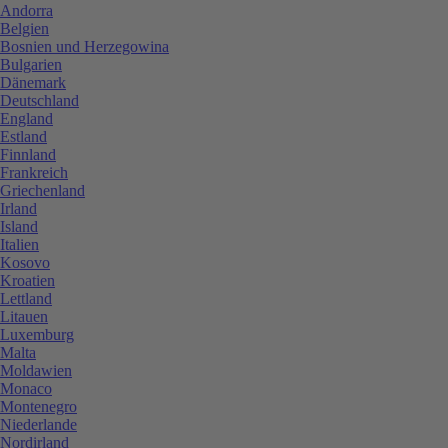
Andorra
Belgien
Bosnien und Herzegowina
Bulgarien
Dänemark
Deutschland
England
Estland
Finnland
Frankreich
Griechenland
Irland
Island
Italien
Kosovo
Kroatien
Lettland
Litauen
Luxemburg
Malta
Moldawien
Monaco
Montenegro
Niederlande
Nordirland