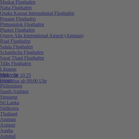
Maskat Flughafen
Naha Flughafen
Osaka Kansai International Flughafen
Penang Flughafen
Phitsanulok Flughafen
Phuket Flughafen
Queen Alia International Airport (Amman)
Riad Flughafen
Salala Flughafen
Schardscha Flughafen
Surat Thani Flughafen
Tiflis Flughafen
Libanon
Malaysia
0800 / 50 10 25
Oman
erreichbar ab 09:00 Uhr
Philippinen
Saudi-Arabien
Singapur
Sri Lanka
Südkorea
Thailand
Amman
Aomori
Aqaba
Ashdod