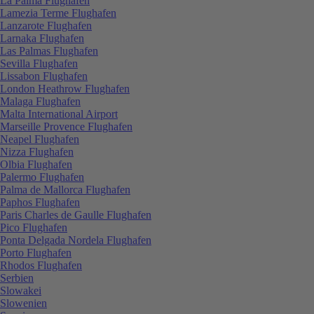
La Palma Flughafen
Lamezia Terme Flughafen
Lanzarote Flughafen
Larnaka Flughafen
Las Palmas Flughafen
Sevilla Flughafen
Lissabon Flughafen
London Heathrow Flughafen
Malaga Flughafen
Malta International Airport
Marseille Provence Flughafen
Neapel Flughafen
Nizza Flughafen
Olbia Flughafen
Palermo Flughafen
Palma de Mallorca Flughafen
Paphos Flughafen
Paris Charles de Gaulle Flughafen
Pico Flughafen
Ponta Delgada Nordela Flughafen
Porto Flughafen
Rhodos Flughafen
Serbien
Slowakei
Slowenien