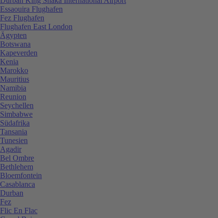
Durban King Shaka International Airport
Essaouira Flughafen
Fez Flughafen
Flughafen East London
Ägypten
Botswana
Kapeverden
Kenia
Marokko
Mauritius
Namibia
Reunion
Seychellen
Simbabwe
Südafrika
Tansania
Tunesien
Agadir
Bel Ombre
Bethlehem
Bloemfontein
Casablanca
Durban
Fez
Flic En Flac