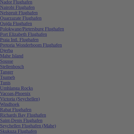
Nador Flughafen
Nairobi Flughafen
Nelspruit Flughafen
Ouarzazate Flughafen
Oujda Flughafen
Polokwane/Pietersburg Flughafen
Port Elizabeth Flughafen
Praia Intl. Flughafen
Pretoria Wonderboom Flughafen
Djerba
Mahe Island
Sousse
Stellenbosch
Tanger
Tsumeb
Tunis
Umhlanga Rocks
Vacoas-Phoenix
Victoria (Seychellen)
Windhoek
Rabat Flughafen
Richards Bay Flughafen
Saint-Denis Flughafen
Seychellen Flughafen (Mahe)
Skukuza Flughafen