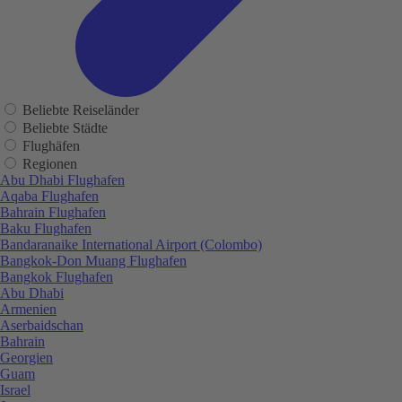
Beliebte Reiseländer
Beliebte Städte
Flughäfen
Regionen
Abu Dhabi Flughafen
Aqaba Flughafen
Bahrain Flughafen
Baku Flughafen
Bandaranaike International Airport (Colombo)
Bangkok-Don Muang Flughafen
Bangkok Flughafen
Abu Dhabi
Armenien
Aserbaidschan
Bahrain
Georgien
Guam
Israel