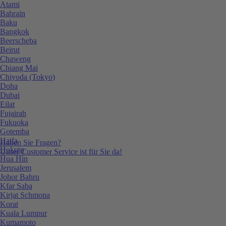
Atami
Bahrain
Baku
Bangkok
Beerscheba
Beirut
Chaweng
Chiang Mai
Chiyoda (Tokyo)
Doha
Dubai
Eilat
Fujairah
Fukuoka
Gotemba
Haifa
Haben Sie Fragen?
Hokuto
Unser Customer Service ist für Sie da!
Hua Hin
Jerusalem
Johor Bahru
Kfar Saba
Kirjat Schmona
Korat
Kuala Lumpur
Kumamoto