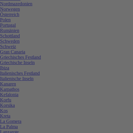
Nordmazedonien
Norwegen
Österreich
Polen
Portugal
Rumänien
Schottland
Schweden
Schweiz
Gran Canaria
Griechisches Festland
Griechische Inseln
Ibiza
Italienisches Festland
Italienische Inseln
Kanaren
Karpathos
Kefalonia
Korfu
Korsika
Kos
Kreta
La Gomera
La Palma
Lanzarote