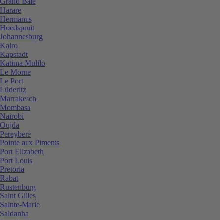
Grand Baie
Harare
Hermanus
Hoedspruit
Johannesburg
Kairo
Kapstadt
Katima Mulilo
Le Morne
Le Port
Lüderitz
Marrakesch
Mombasa
Nairobi
Oujda
Pereybere
Pointe aux Piments
Port Elizabeth
Port Louis
Pretoria
Rabat
Rustenburg
Saint Gilles
Sainte-Marie
Saldanha