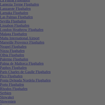
La Palma Flughafen
Lamezia Terme Flughafen
Lanzarote Flughafen
Larnaka Flughafen
Las Palmas Flughafen
Sevilla Flughafen
Lissabon Flughafen
London Heathrow Flughafen
Malaga Flughafen
Malta International Airport
Marseille Provence Flughafen
Neapel Flughafen
Nizza Flughafen
Olbia Flughafen
Palermo Flughafen
Palma de Mallorca Flughafen
Paphos Flughafen
Paris Charles de Gaulle Flughafen
Pico Flughafen
Ponta Delgada Nordela Flughafen
Porto Flughafen
Rhodos Flughafen
Serbien
Slowakei
Slowenien