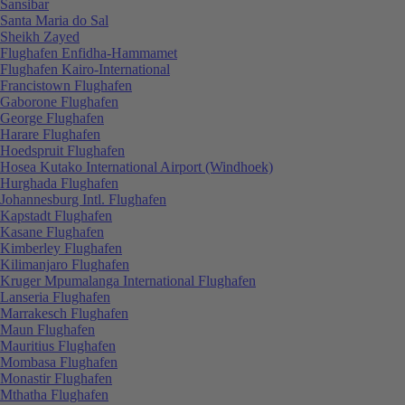
Sansibar
Santa Maria do Sal
Sheikh Zayed
Flughafen Enfidha-Hammamet
Flughafen Kairo-International
Francistown Flughafen
Gaborone Flughafen
George Flughafen
Harare Flughafen
Hoedspruit Flughafen
Hosea Kutako International Airport (Windhoek)
Hurghada Flughafen
Johannesburg Intl. Flughafen
Kapstadt Flughafen
Kasane Flughafen
Kimberley Flughafen
Kilimanjaro Flughafen
Kruger Mpumalanga International Flughafen
Lanseria Flughafen
Marrakesch Flughafen
Maun Flughafen
Mauritius Flughafen
Mombasa Flughafen
Monastir Flughafen
Mthatha Flughafen