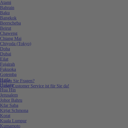
Atami
Bahrain
Baku
Bangkok
Beerscheba
Beirut
Chaweng
Chiang Mai
Chiyoda (Tokyo)
Doha
Dubai
Eilat
Fujairah
Fukuoka
Gotemba
Haifa
Haben Sie Fragen?
Hokuto
Unser Customer Service ist für Sie da!
Hua Hin
Jerusalem
Johor Bahru
Kfar Saba
Kirjat Schmona
Korat
Kuala Lumpur
Kumamoto