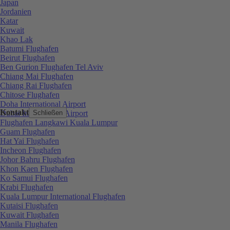
Japan
Jordanien
Katar
Kuwait
Khao Lak
Batumi Flughafen
Beirut Flughafen
Ben Gurion Flughafen Tel Aviv
Chiang Mai Flughafen
Chiang Rai Flughafen
Chitose Flughafen
Doha International Airport
Kontakt
Dubai International Airport
Schließen
Flughafen Langkawi Kuala Lumpur
Guam Flughafen
Hat Yai Flughafen
Incheon Flughafen
Johor Bahru Flughafen
Khon Kaen Flughafen
Ko Samui Flughafen
Krabi Flughafen
Kuala Lumpur International Flughafen
Kutaisi Flughafen
Kuwait Flughafen
Manila Flughafen