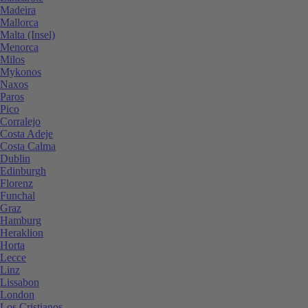
Madeira
Mallorca
Malta (Insel)
Menorca
Milos
Mykonos
Naxos
Paros
Pico
Corralejo
Costa Adeje
Costa Calma
Dublin
Edinburgh
Florenz
Funchal
Graz
Hamburg
Heraklion
Horta
Lecce
Linz
Lissabon
London
Los Cristianos