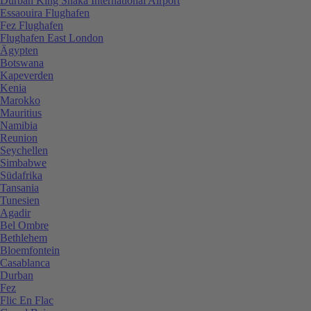
Durban King Shaka International Airport
Essaouira Flughafen
Fez Flughafen
Flughafen East London
Ägypten
Botswana
Kapeverden
Kenia
Marokko
Mauritius
Namibia
Reunion
Seychellen
Simbabwe
Südafrika
Tansania
Tunesien
Agadir
Bel Ombre
Bethlehem
Bloemfontein
Casablanca
Durban
Fez
Flic En Flac