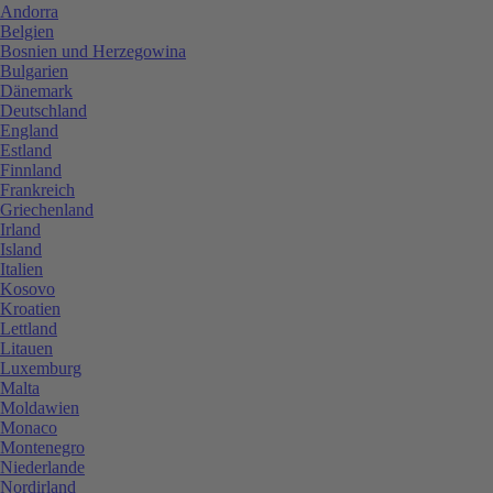
Andorra
Belgien
Bosnien und Herzegowina
Bulgarien
Dänemark
Deutschland
England
Estland
Finnland
Frankreich
Griechenland
Irland
Island
Italien
Kosovo
Kroatien
Lettland
Litauen
Luxemburg
Malta
Moldawien
Monaco
Montenegro
Niederlande
Nordirland