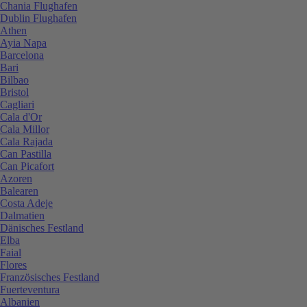
Chania Flughafen
Dublin Flughafen
Athen
Ayia Napa
Barcelona
Bari
Bilbao
Bristol
Cagliari
Cala d'Or
Cala Millor
Cala Rajada
Can Pastilla
Can Picafort
Azoren
Balearen
Costa Adeje
Dalmatien
Dänisches Festland
Elba
Faial
Flores
Französisches Festland
Fuerteventura
Albanien