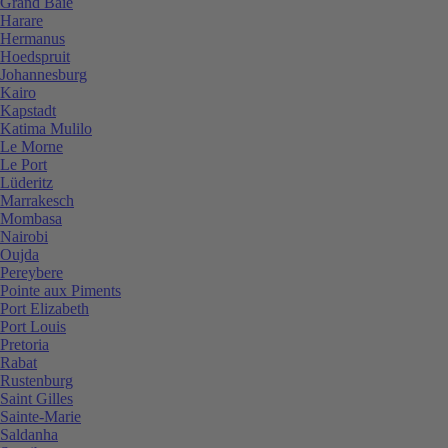
Grand Baie
Harare
Hermanus
Hoedspruit
Johannesburg
Kairo
Kapstadt
Katima Mulilo
Le Morne
Le Port
Lüderitz
Marrakesch
Mombasa
Nairobi
Oujda
Pereybere
Pointe aux Piments
Port Elizabeth
Port Louis
Pretoria
Rabat
Rustenburg
Saint Gilles
Sainte-Marie
Saldanha