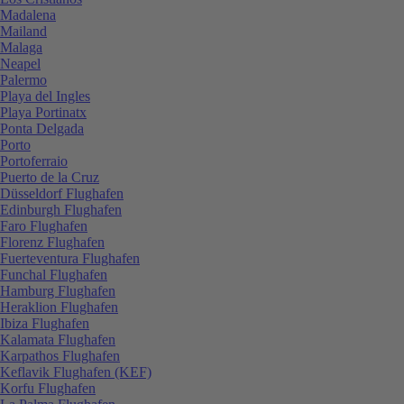
Madalena
Mailand
Malaga
Neapel
Palermo
Playa del Ingles
Playa Portinatx
Ponta Delgada
Porto
Portoferraio
Puerto de la Cruz
Düsseldorf Flughafen
Edinburgh Flughafen
Faro Flughafen
Florenz Flughafen
Fuerteventura Flughafen
Funchal Flughafen
Hamburg Flughafen
Heraklion Flughafen
Ibiza Flughafen
Kalamata Flughafen
Karpathos Flughafen
Keflavik Flughafen (KEF)
Korfu Flughafen