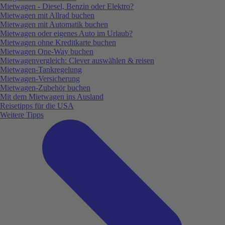
Mietwagen - Diesel, Benzin oder Elektro?
Mietwagen mit Allrad buchen
Mietwagen mit Automatik buchen
Mietwagen oder eigenes Auto im Urlaub?
Mietwagen ohne Kreditkarte buchen
Mietwagen One-Way buchen
Mietwagenvergleich: Clever auswählen & reisen
Mietwagen-Tankregelung
Mietwagen-Versicherung
Mietwagen-Zubehör buchen
Mit dem Mietwagen ins Ausland
Reisetipps für die USA
Weitere Tipps