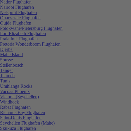
Nador Flughafen
Nairobi Flughafen
Nelspruit Flughafen
Ouarzazate Flughafen
Oujda Flughafen
Polokwane/Pietersburg Flughafen
Port Elizabeth Flughafen
Praia Intl. Flughafen
Pretoria Wonderboom Flughafen
Djerba
Mahe Island
Sousse
Stellenbosch
Tanger
Tsumeb
Tunis
Umhlanga Rocks
Vacoas-Phoenix
Victoria (Seychellen)
Windhoek
Rabat Flughafen
Richards Bay Flughafen
Saint-Denis Flughafen
Seychellen Flughafen (Mahe)
Skukuza Flughafen