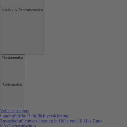
Karibik & Zentralamerika
Nordamerika
Südamerika
Vollkaskoschutz
Landesübliche Haftpflichtversicherung
Zusatzhaftpflichtversicherung in Höhe von 10 Mio. Euro
Kfz-Diebstahlschutz