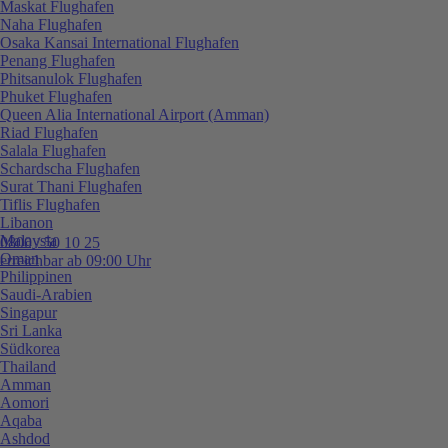
Maskat Flughafen
Naha Flughafen
Osaka Kansai International Flughafen
Penang Flughafen
Phitsanulok Flughafen
Phuket Flughafen
Queen Alia International Airport (Amman)
Riad Flughafen
Salala Flughafen
Schardscha Flughafen
Surat Thani Flughafen
Tiflis Flughafen
Libanon
Malaysia
0800 / 50 10 25
Oman
erreichbar ab 09:00 Uhr
Philippinen
Saudi-Arabien
Singapur
Sri Lanka
Südkorea
Thailand
Amman
Aomori
Aqaba
Ashdod