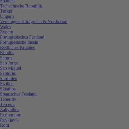
Spanien
Tschechische Republik
Türkei
Ungarn
Vereinigtes Königreich & Nordirland
Wales
Zypern
Portugiesisches Festland
Portugiesische Inseln
Restliches Kroatien
Rhodos
Samos
Sao Jorge
Sao Miguel
Santorini
Sardinien
Sizilien
Skiathos
Spanisches Festland
Teneriffa
Terceira
Zakynthos
Rethymnon
Reykjavík
Rom