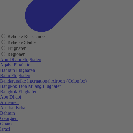
Beliebte Reiseländer
Beliebte Städte
Flughäfen
Regionen
Abu Dhabi Flughafen
Aqaba Flughafen
Bahrain Flughafen
Baku Flughafen
Bandaranaike International Airport (Colombo)
Bangkok-Don Muang Flughafen
Bangkok Flughafen
Abu Dhabi
Armenien
Aserbaidschan
Bahrain
Georgien
Guam
Israel