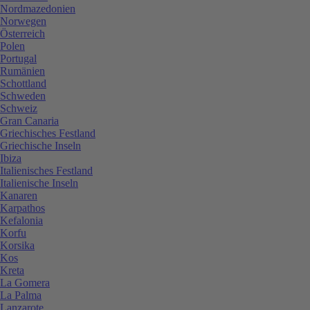
Nordmazedonien
Norwegen
Österreich
Polen
Portugal
Rumänien
Schottland
Schweden
Schweiz
Gran Canaria
Griechisches Festland
Griechische Inseln
Ibiza
Italienisches Festland
Italienische Inseln
Kanaren
Karpathos
Kefalonia
Korfu
Korsika
Kos
Kreta
La Gomera
La Palma
Lanzarote