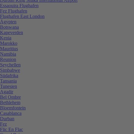
Durban King Shaka International Airport
Essaouira Flughafen
Fez Flughafen
Flughafen East London
Ägypten
Botswana
Kapeverden
Kenia
Marokko
Mauritius
Namibia
Reunion
Seychellen
Simbabwe
Südafrika
Tansania
Tunesien
Agadir
Bel Ombre
Bethlehem
Bloemfontein
Casablanca
Durban
Fez
Flic En Flac