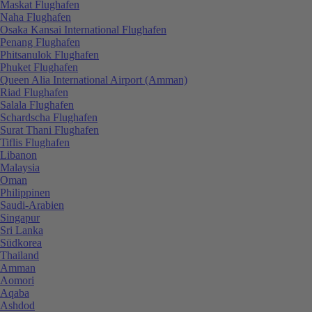
Maskat Flughafen
Naha Flughafen
Osaka Kansai International Flughafen
Penang Flughafen
Phitsanulok Flughafen
Phuket Flughafen
Queen Alia International Airport (Amman)
Riad Flughafen
Salala Flughafen
Schardscha Flughafen
Surat Thani Flughafen
Tiflis Flughafen
Libanon
Malaysia
Oman
Philippinen
Saudi-Arabien
Singapur
Sri Lanka
Südkorea
Thailand
Amman
Aomori
Aqaba
Ashdod