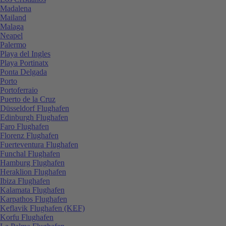
Madalena
Mailand
Malaga
Neapel
Palermo
Playa del Ingles
Playa Portinatx
Ponta Delgada
Porto
Portoferraio
Puerto de la Cruz
Düsseldorf Flughafen
Edinburgh Flughafen
Faro Flughafen
Florenz Flughafen
Fuerteventura Flughafen
Funchal Flughafen
Hamburg Flughafen
Heraklion Flughafen
Ibiza Flughafen
Kalamata Flughafen
Karpathos Flughafen
Keflavik Flughafen (KEF)
Korfu Flughafen