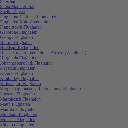
Sansibar
Santa Maria do Sal
Sheikh Zayed
Flughafen Enfidha-Hammamet
Flughafen Kairo-International
Francistown Flughafen
Gaborone Flughafen
George Flughafen
Harare Flughafen
Hoedspruit Flughafen
Hosea Kutako International Airport (Windhoek)
Hurghada Flughafen
Johannesburg Intl. Flughafen
Kapstadt Flughafen
Kasane Flughafen
Kimberley Flughafen
Kilimanjaro Flughafen
Kruger Mpumalanga International Flughafen
Lanseria Flughafen
Marrakesch Flughafen
Maun Flughafen
Mauritius Flughafen
Mombasa Flughafen
Monastir Flughafen
Mthatha Flughafen