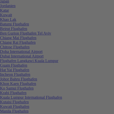
Japan
Jordanien
Katar
Kuwait
Khao Lak
Batumi Flughafen
Beirut Flughafen
Ben Gurion Flughafen Tel Aviv
Chiang Mai Flughafen
Chiang Rai Flughafen
Chitose Flughafen
Doha International Airport
Dubai International Airport
Flughafen Langkawi Kuala Lumpur
Guam Flughafen
Hat Yai Flughafen
Incheon Flughafen
Johor Bahru Flughafen
Khon Kaen Flughafen
Ko Samui Flughafen
Krabi Flughafen
Kuala Lumpur International Flughafen
Kutaisi Flughafen
Kuwait Flughafen
Manila Flughafen