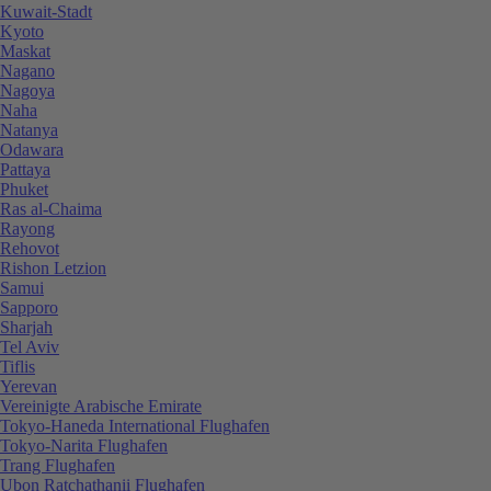
Kuwait-Stadt
Kyoto
Maskat
Nagano
Nagoya
Naha
Natanya
Odawara
Pattaya
Phuket
Ras al-Chaima
Rayong
Rehovot
Rishon Letzion
Samui
Sapporo
Sharjah
Tel Aviv
Tiflis
Yerevan
Vereinigte Arabische Emirate
Tokyo-Haneda International Flughafen
Tokyo-Narita Flughafen
Trang Flughafen
Ubon Ratchathanii Flughafen