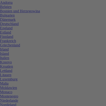
Andorra
Belgien
Bosnien und Herzegowina
Bulgarien
Dänemark
Deutschland
England
Estland
Finnland
Frankreich
Griechenland
Irland
Island
Italien
Kosovo
Kroatien
Lettland
Litauen
Luxemburg
Malta
Moldawien
Monaco
Montenegro
Niederlande
Nordirland