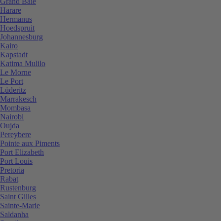
Grand Baie
Harare
Hermanus
Hoedspruit
Johannesburg
Kairo
Kapstadt
Katima Mulilo
Le Morne
Le Port
Lüderitz
Marrakesch
Mombasa
Nairobi
Oujda
Pereybere
Pointe aux Piments
Port Elizabeth
Port Louis
Pretoria
Rabat
Rustenburg
Saint Gilles
Sainte-Marie
Saldanha