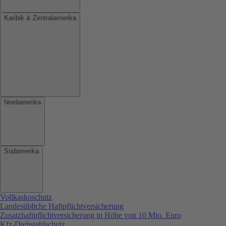
Karibik & Zentralamerika
Nordamerika
Südamerika
Vollkaskoschutz
Landesübliche Haftpflichtversicherung
Zusatzhaftpflichtversicherung in Höhe von 10 Mio. Euro
Kfz-Diebstahlschutz