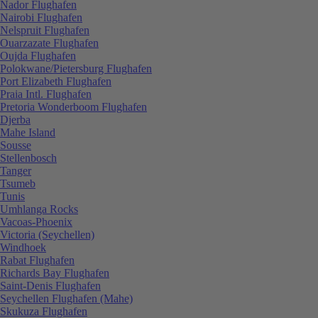
Nador Flughafen
Nairobi Flughafen
Nelspruit Flughafen
Ouarzazate Flughafen
Oujda Flughafen
Polokwane/Pietersburg Flughafen
Port Elizabeth Flughafen
Praia Intl. Flughafen
Pretoria Wonderboom Flughafen
Djerba
Mahe Island
Sousse
Stellenbosch
Tanger
Tsumeb
Tunis
Umhlanga Rocks
Vacoas-Phoenix
Victoria (Seychellen)
Windhoek
Rabat Flughafen
Richards Bay Flughafen
Saint-Denis Flughafen
Seychellen Flughafen (Mahe)
Skukuza Flughafen