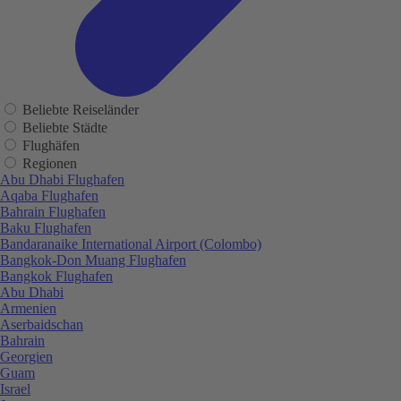
Beliebte Reiseländer
Beliebte Städte
Flughäfen
Regionen
Abu Dhabi Flughafen
Aqaba Flughafen
Bahrain Flughafen
Baku Flughafen
Bandaranaike International Airport (Colombo)
Bangkok-Don Muang Flughafen
Bangkok Flughafen
Abu Dhabi
Armenien
Aserbaidschan
Bahrain
Georgien
Guam
Israel