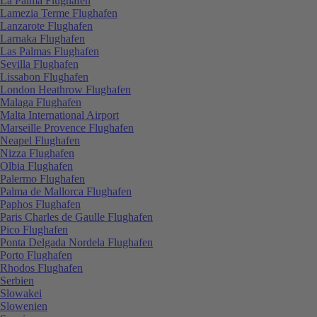
La Palma Flughafen
Lamezia Terme Flughafen
Lanzarote Flughafen
Larnaka Flughafen
Las Palmas Flughafen
Sevilla Flughafen
Lissabon Flughafen
London Heathrow Flughafen
Malaga Flughafen
Malta International Airport
Marseille Provence Flughafen
Neapel Flughafen
Nizza Flughafen
Olbia Flughafen
Palermo Flughafen
Palma de Mallorca Flughafen
Paphos Flughafen
Paris Charles de Gaulle Flughafen
Pico Flughafen
Ponta Delgada Nordela Flughafen
Porto Flughafen
Rhodos Flughafen
Serbien
Slowakei
Slowenien