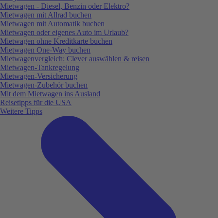
Mietwagen - Diesel, Benzin oder Elektro?
Mietwagen mit Allrad buchen
Mietwagen mit Automatik buchen
Mietwagen oder eigenes Auto im Urlaub?
Mietwagen ohne Kreditkarte buchen
Mietwagen One-Way buchen
Mietwagenvergleich: Clever auswählen & reisen
Mietwagen-Tankregelung
Mietwagen-Versicherung
Mietwagen-Zubehör buchen
Mit dem Mietwagen ins Ausland
Reisetipps für die USA
Weitere Tipps