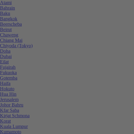
Atami
Bahrain
Baku
Bangkok
Beerscheba
Beirut
Chaweng
Chiang Mai
Chiyoda (Tokyo)
Doha
Dubai
Eilat
Fujairah
Fukuoka
Gotemba
Haifa
Hokuto
Hua Hin
Jerusalem
Johor Bahru
Kfar Saba
Kirjat Schmona
Korat
Kuala Lumpur
Kumamoto