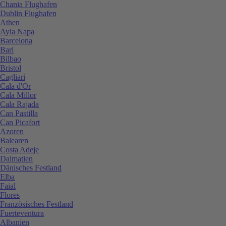
Chania Flughafen
Dublin Flughafen
Athen
Ayia Napa
Barcelona
Bari
Bilbao
Bristol
Cagliari
Cala d'Or
Cala Millor
Cala Rajada
Can Pastilla
Can Picafort
Azoren
Balearen
Costa Adeje
Dalmatien
Dänisches Festland
Elba
Faial
Flores
Französisches Festland
Fuerteventura
Albanien