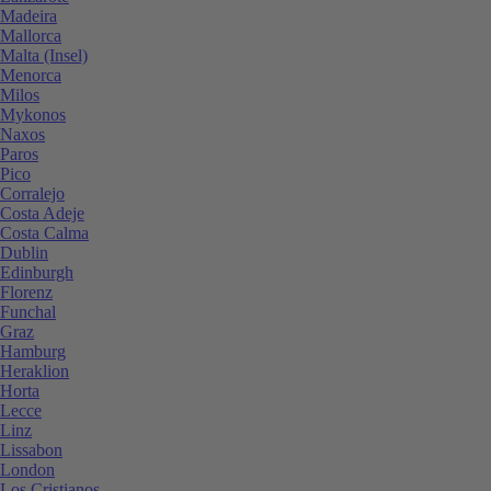
Madeira
Mallorca
Malta (Insel)
Menorca
Milos
Mykonos
Naxos
Paros
Pico
Corralejo
Costa Adeje
Costa Calma
Dublin
Edinburgh
Florenz
Funchal
Graz
Hamburg
Heraklion
Horta
Lecce
Linz
Lissabon
London
Los Cristianos