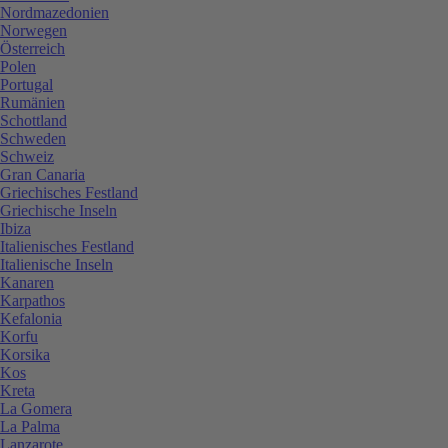
Nordmazedonien
Norwegen
Österreich
Polen
Portugal
Rumänien
Schottland
Schweden
Schweiz
Gran Canaria
Griechisches Festland
Griechische Inseln
Ibiza
Italienisches Festland
Italienische Inseln
Kanaren
Karpathos
Kefalonia
Korfu
Korsika
Kos
Kreta
La Gomera
La Palma
Lanzarote