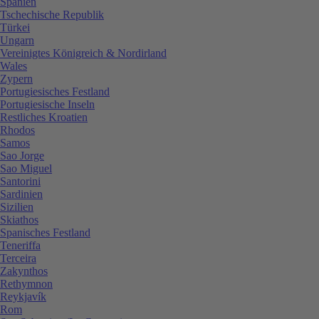
Spanien
Tschechische Republik
Türkei
Ungarn
Vereinigtes Königreich & Nordirland
Wales
Zypern
Portugiesisches Festland
Portugiesische Inseln
Restliches Kroatien
Rhodos
Samos
Sao Jorge
Sao Miguel
Santorini
Sardinien
Sizilien
Skiathos
Spanisches Festland
Teneriffa
Terceira
Zakynthos
Rethymnon
Reykjavík
Rom