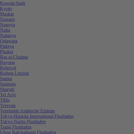
Kuwait-Stadt
Kyoto
Maskat
Nagano
Nagoya
Naha
Natanya
Odawara
Pattaya
Phuket
Ras al-Chaima
Rayong
Rehovot
Rishon Letzion
Samui
Sapporo
Sharjah
Tel Aviv
Tiflis
Yerevan
Vereinigte Arabische Emirate
Tokyo-Haneda International Flughafen
Tokyo-Narita Flughafen
Trang Flughafen
Ubon Ratchathanii Flughafen