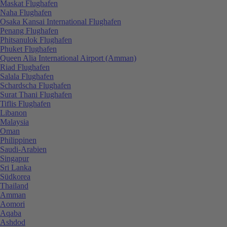
Maskat Flughafen
Naha Flughafen
Osaka Kansai International Flughafen
Penang Flughafen
Phitsanulok Flughafen
Phuket Flughafen
Queen Alia International Airport (Amman)
Riad Flughafen
Salala Flughafen
Schardscha Flughafen
Surat Thani Flughafen
Tiflis Flughafen
Libanon
Malaysia
Oman
Philippinen
Saudi-Arabien
Singapur
Sri Lanka
Südkorea
Thailand
Amman
Aomori
Aqaba
Ashdod