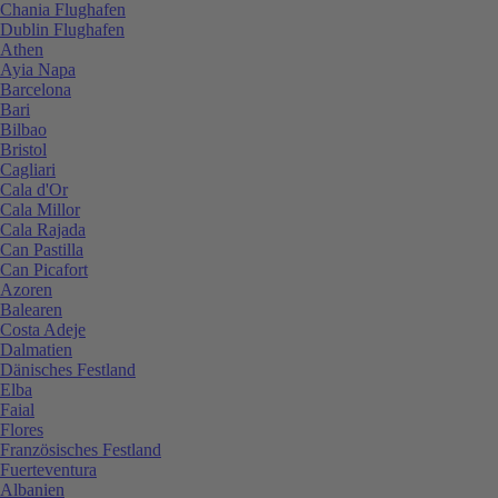
Chania Flughafen
Dublin Flughafen
Athen
Ayia Napa
Barcelona
Bari
Bilbao
Bristol
Cagliari
Cala d'Or
Cala Millor
Cala Rajada
Can Pastilla
Can Picafort
Azoren
Balearen
Costa Adeje
Dalmatien
Dänisches Festland
Elba
Faial
Flores
Französisches Festland
Fuerteventura
Albanien