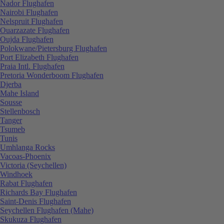
Nador Flughafen
Nairobi Flughafen
Nelspruit Flughafen
Ouarzazate Flughafen
Oujda Flughafen
Polokwane/Pietersburg Flughafen
Port Elizabeth Flughafen
Praia Intl. Flughafen
Pretoria Wonderboom Flughafen
Djerba
Mahe Island
Sousse
Stellenbosch
Tanger
Tsumeb
Tunis
Umhlanga Rocks
Vacoas-Phoenix
Victoria (Seychellen)
Windhoek
Rabat Flughafen
Richards Bay Flughafen
Saint-Denis Flughafen
Seychellen Flughafen (Mahe)
Skukuza Flughafen