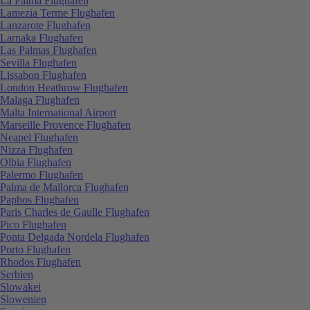
La Palma Flughafen
Lamezia Terme Flughafen
Lanzarote Flughafen
Larnaka Flughafen
Las Palmas Flughafen
Sevilla Flughafen
Lissabon Flughafen
London Heathrow Flughafen
Malaga Flughafen
Malta International Airport
Marseille Provence Flughafen
Neapel Flughafen
Nizza Flughafen
Olbia Flughafen
Palermo Flughafen
Palma de Mallorca Flughafen
Paphos Flughafen
Paris Charles de Gaulle Flughafen
Pico Flughafen
Ponta Delgada Nordela Flughafen
Porto Flughafen
Rhodos Flughafen
Serbien
Slowakei
Slowenien