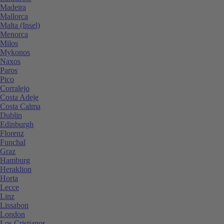
Madeira
Mallorca
Malta (Insel)
Menorca
Milos
Mykonos
Naxos
Paros
Pico
Corralejo
Costa Adeje
Costa Calma
Dublin
Edinburgh
Florenz
Funchal
Graz
Hamburg
Heraklion
Horta
Lecce
Linz
Lissabon
London
Los Cristianos