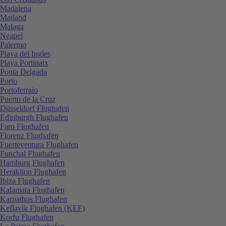
Madalena
Mailand
Malaga
Neapel
Palermo
Playa del Ingles
Playa Portinatx
Ponta Delgada
Porto
Portoferraio
Puerto de la Cruz
Düsseldorf Flughafen
Edinburgh Flughafen
Faro Flughafen
Florenz Flughafen
Fuerteventura Flughafen
Funchal Flughafen
Hamburg Flughafen
Heraklion Flughafen
Ibiza Flughafen
Kalamata Flughafen
Karpathos Flughafen
Keflavik Flughafen (KEF)
Korfu Flughafen