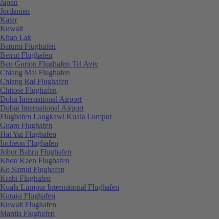
Japan
Jordanien
Katar
Kuwait
Khao Lak
Batumi Flughafen
Beirut Flughafen
Ben Gurion Flughafen Tel Aviv
Chiang Mai Flughafen
Chiang Rai Flughafen
Chitose Flughafen
Doha International Airport
Dubai International Airport
Flughafen Langkawi Kuala Lumpur
Guam Flughafen
Hat Yai Flughafen
Incheon Flughafen
Johor Bahru Flughafen
Khon Kaen Flughafen
Ko Samui Flughafen
Krabi Flughafen
Kuala Lumpur International Flughafen
Kutaisi Flughafen
Kuwait Flughafen
Manila Flughafen