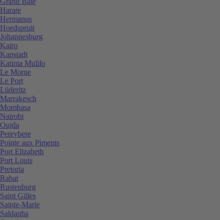
Grand Baie
Harare
Hermanus
Hoedspruit
Johannesburg
Kairo
Kapstadt
Katima Mulilo
Le Morne
Le Port
Lüderitz
Marrakesch
Mombasa
Nairobi
Oujda
Pereybere
Pointe aux Piments
Port Elizabeth
Port Louis
Pretoria
Rabat
Rustenburg
Saint Gilles
Sainte-Marie
Saldanha