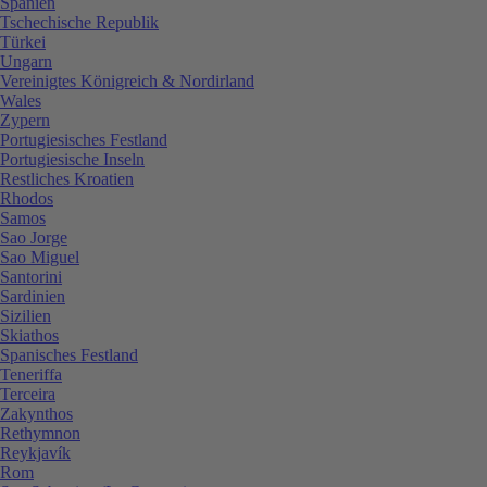
Spanien
Tschechische Republik
Türkei
Ungarn
Vereinigtes Königreich & Nordirland
Wales
Zypern
Portugiesisches Festland
Portugiesische Inseln
Restliches Kroatien
Rhodos
Samos
Sao Jorge
Sao Miguel
Santorini
Sardinien
Sizilien
Skiathos
Spanisches Festland
Teneriffa
Terceira
Zakynthos
Rethymnon
Reykjavík
Rom