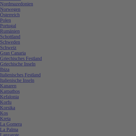
Nordmazedonien
Norwegen
Österreich
Polen
Portugal
Rumänien
Schottland
Schweden
Schweiz
Gran Canaria
Griechisches Festland
Griechische Inseln
Ibiza
Italienisches Festland
Italienische Inseln
Kanaren
Karpathos
Kefalonia
Korfu
Korsika
Kos
Kreta
La Gomera
La Palma
Lanzarote