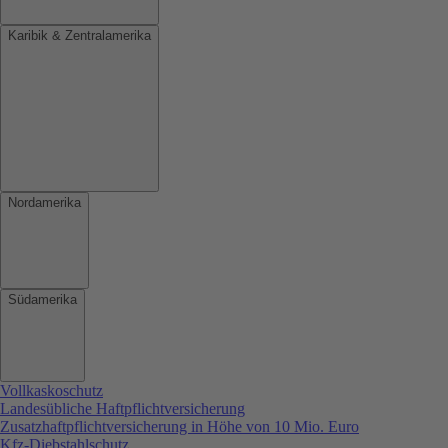
Karibik & Zentralamerika
Nordamerika
Südamerika
Vollkaskoschutz
Landesübliche Haftpflichtversicherung
Zusatzhaftpflichtversicherung in Höhe von 10 Mio. Euro
Kfz-Diebstahlschutz