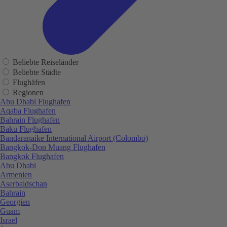
Beliebte Reiseländer
Beliebte Städte
Flughäfen
Regionen
Abu Dhabi Flughafen
Aqaba Flughafen
Bahrain Flughafen
Baku Flughafen
Bandaranaike International Airport (Colombo)
Bangkok-Don Muang Flughafen
Bangkok Flughafen
Abu Dhabi
Armenien
Aserbaidschan
Bahrain
Georgien
Guam
Israel