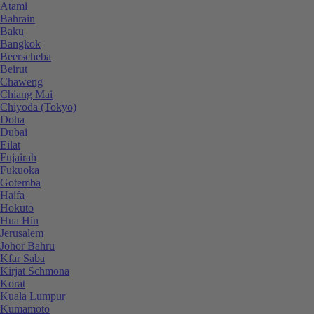
Atami
Bahrain
Baku
Bangkok
Beerscheba
Beirut
Chaweng
Chiang Mai
Chiyoda (Tokyo)
Doha
Dubai
Eilat
Fujairah
Fukuoka
Gotemba
Haifa
Hokuto
Hua Hin
Jerusalem
Johor Bahru
Kfar Saba
Kirjat Schmona
Korat
Kuala Lumpur
Kumamoto