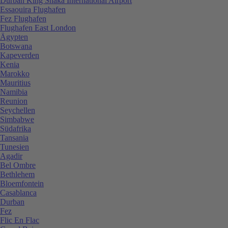
Durban King Shaka International Airport
Essaouira Flughafen
Fez Flughafen
Flughafen East London
Ägypten
Botswana
Kapeverden
Kenia
Marokko
Mauritius
Namibia
Reunion
Seychellen
Simbabwe
Südafrika
Tansania
Tunesien
Agadir
Bel Ombre
Bethlehem
Bloemfontein
Casablanca
Durban
Fez
Flic En Flac