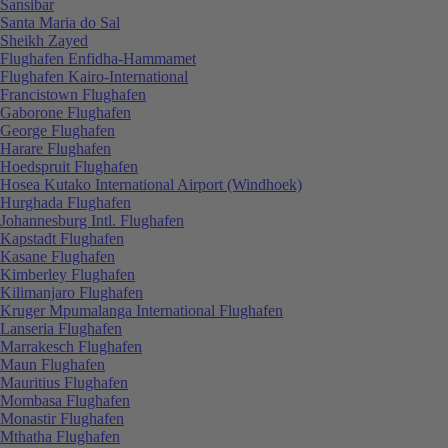
Sansibar
Santa Maria do Sal
Sheikh Zayed
Flughafen Enfidha-Hammamet
Flughafen Kairo-International
Francistown Flughafen
Gaborone Flughafen
George Flughafen
Harare Flughafen
Hoedspruit Flughafen
Hosea Kutako International Airport (Windhoek)
Hurghada Flughafen
Johannesburg Intl. Flughafen
Kapstadt Flughafen
Kasane Flughafen
Kimberley Flughafen
Kilimanjaro Flughafen
Kruger Mpumalanga International Flughafen
Lanseria Flughafen
Marrakesch Flughafen
Maun Flughafen
Mauritius Flughafen
Mombasa Flughafen
Monastir Flughafen
Mthatha Flughafen