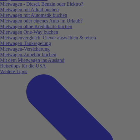
Mietwagen - Diesel, Benzin oder Elektro?
Mietwagen mit Allrad buchen
Mietwagen mit Automatik buchen
Mietwagen oder eigenes Auto im Urlaub?
Mietwagen ohne Kreditkarte buchen
Mietwagen One-Way buchen
Mietwagenvergleich: Clever auswählen & reisen
Mietwagen-Tankregelung
Mietwagen-Versicherung
Mietwagen-Zubehör buchen
Mit dem Mietwagen ins Ausland
Reisetipps für die USA
Weitere Tipps