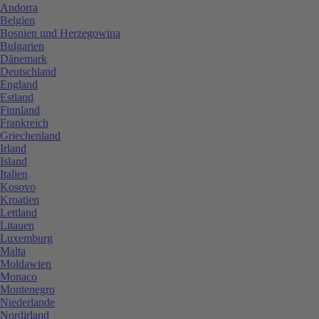
Andorra
Belgien
Bosnien und Herzegowina
Bulgarien
Dänemark
Deutschland
England
Estland
Finnland
Frankreich
Griechenland
Irland
Island
Italien
Kosovo
Kroatien
Lettland
Litauen
Luxemburg
Malta
Moldawien
Monaco
Montenegro
Niederlande
Nordirland