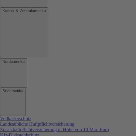
Karibik & Zentralamerika
Nordamerika
Südamerika
Vollkaskoschutz
Landesübliche Haftpflichtversicherung
Zusatzhaftpflichtversicherung in Höhe von 10 Mio. Euro
Kfz-Diebstahlschutz