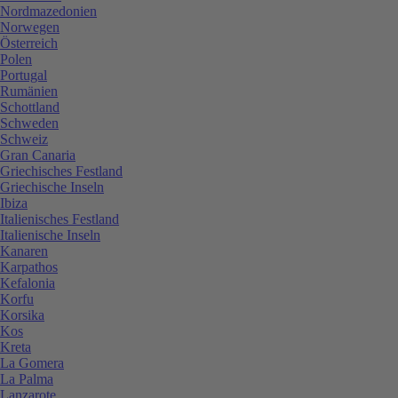
Nordmazedonien
Norwegen
Österreich
Polen
Portugal
Rumänien
Schottland
Schweden
Schweiz
Gran Canaria
Griechisches Festland
Griechische Inseln
Ibiza
Italienisches Festland
Italienische Inseln
Kanaren
Karpathos
Kefalonia
Korfu
Korsika
Kos
Kreta
La Gomera
La Palma
Lanzarote