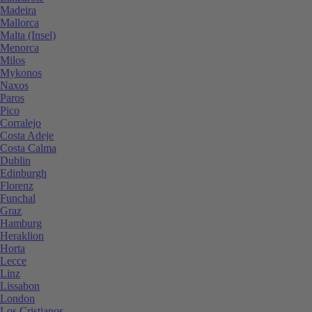
Madeira
Mallorca
Malta (Insel)
Menorca
Milos
Mykonos
Naxos
Paros
Pico
Corralejo
Costa Adeje
Costa Calma
Dublin
Edinburgh
Florenz
Funchal
Graz
Hamburg
Heraklion
Horta
Lecce
Linz
Lissabon
London
Los Cristianos