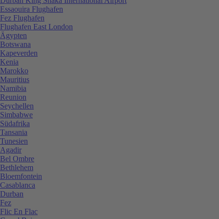
Durban King Shaka International Airport
Essaouira Flughafen
Fez Flughafen
Flughafen East London
Ägypten
Botswana
Kapeverden
Kenia
Marokko
Mauritius
Namibia
Reunion
Seychellen
Simbabwe
Südafrika
Tansania
Tunesien
Agadir
Bel Ombre
Bethlehem
Bloemfontein
Casablanca
Durban
Fez
Flic En Flac