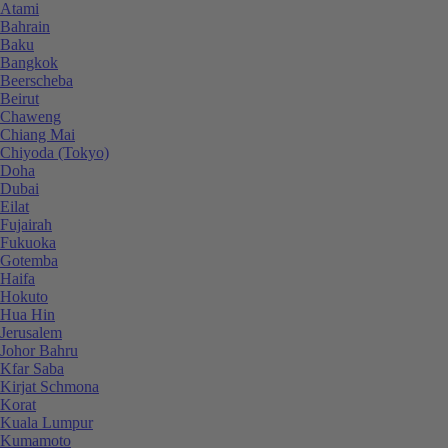
Atami
Bahrain
Baku
Bangkok
Beerscheba
Beirut
Chaweng
Chiang Mai
Chiyoda (Tokyo)
Doha
Dubai
Eilat
Fujairah
Fukuoka
Gotemba
Haifa
Hokuto
Hua Hin
Jerusalem
Johor Bahru
Kfar Saba
Kirjat Schmona
Korat
Kuala Lumpur
Kumamoto