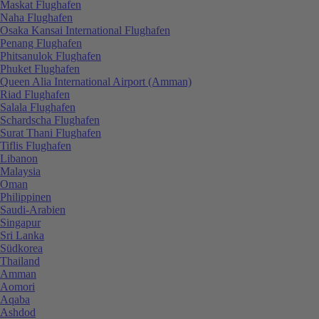
Maskat Flughafen
Naha Flughafen
Osaka Kansai International Flughafen
Penang Flughafen
Phitsanulok Flughafen
Phuket Flughafen
Queen Alia International Airport (Amman)
Riad Flughafen
Salala Flughafen
Schardscha Flughafen
Surat Thani Flughafen
Tiflis Flughafen
Libanon
Malaysia
Oman
Philippinen
Saudi-Arabien
Singapur
Sri Lanka
Südkorea
Thailand
Amman
Aomori
Aqaba
Ashdod