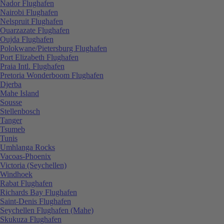
Nador Flughafen
Nairobi Flughafen
Nelspruit Flughafen
Ouarzazate Flughafen
Oujda Flughafen
Polokwane/Pietersburg Flughafen
Port Elizabeth Flughafen
Praia Intl. Flughafen
Pretoria Wonderboom Flughafen
Djerba
Mahe Island
Sousse
Stellenbosch
Tanger
Tsumeb
Tunis
Umhlanga Rocks
Vacoas-Phoenix
Victoria (Seychellen)
Windhoek
Rabat Flughafen
Richards Bay Flughafen
Saint-Denis Flughafen
Seychellen Flughafen (Mahe)
Skukuza Flughafen