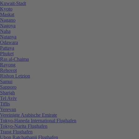
Kuwait-Stadt
Kyoto
Maskat
Nagano
Nagoya
Naha
Natanya
Odawara
Pattaya
Phuket
Ras al-Chaima
Rayong
Rehovot
Rishon Letzion
Samui
Sapporo
Sharjah
Tel Aviv
Tiflis
Yerevan
Vereinigte Arabische Emirate
Tokyo-Haneda International Flughafen
Tokyo-Narita Flughafen
Trang Flughafen
Ubon Ratchathanii Flughafen