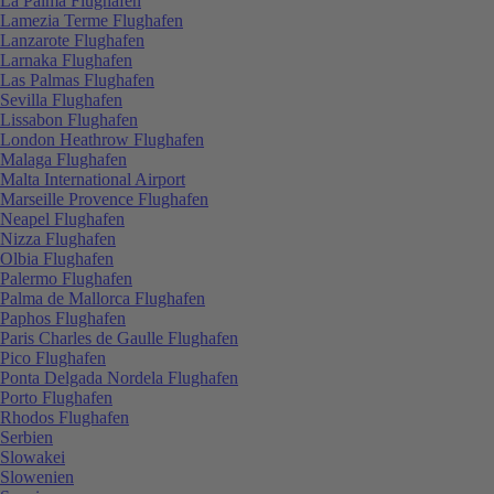
La Palma Flughafen
Lamezia Terme Flughafen
Lanzarote Flughafen
Larnaka Flughafen
Las Palmas Flughafen
Sevilla Flughafen
Lissabon Flughafen
London Heathrow Flughafen
Malaga Flughafen
Malta International Airport
Marseille Provence Flughafen
Neapel Flughafen
Nizza Flughafen
Olbia Flughafen
Palermo Flughafen
Palma de Mallorca Flughafen
Paphos Flughafen
Paris Charles de Gaulle Flughafen
Pico Flughafen
Ponta Delgada Nordela Flughafen
Porto Flughafen
Rhodos Flughafen
Serbien
Slowakei
Slowenien