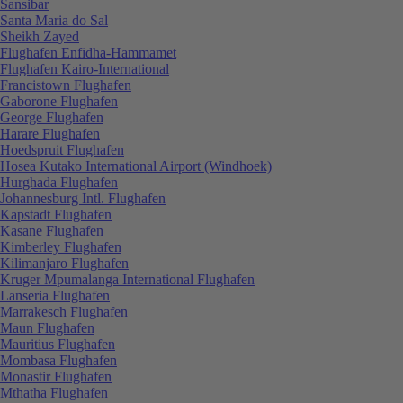
Sansibar
Santa Maria do Sal
Sheikh Zayed
Flughafen Enfidha-Hammamet
Flughafen Kairo-International
Francistown Flughafen
Gaborone Flughafen
George Flughafen
Harare Flughafen
Hoedspruit Flughafen
Hosea Kutako International Airport (Windhoek)
Hurghada Flughafen
Johannesburg Intl. Flughafen
Kapstadt Flughafen
Kasane Flughafen
Kimberley Flughafen
Kilimanjaro Flughafen
Kruger Mpumalanga International Flughafen
Lanseria Flughafen
Marrakesch Flughafen
Maun Flughafen
Mauritius Flughafen
Mombasa Flughafen
Monastir Flughafen
Mthatha Flughafen