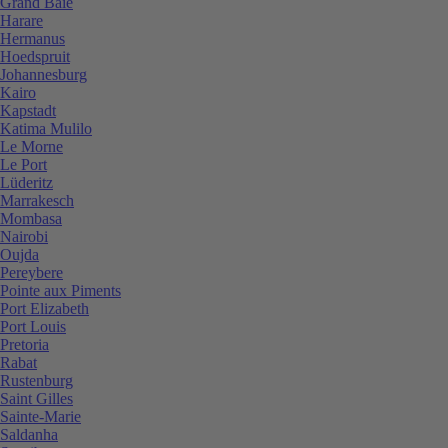
Grand Baie
Harare
Hermanus
Hoedspruit
Johannesburg
Kairo
Kapstadt
Katima Mulilo
Le Morne
Le Port
Lüderitz
Marrakesch
Mombasa
Nairobi
Oujda
Pereybere
Pointe aux Piments
Port Elizabeth
Port Louis
Pretoria
Rabat
Rustenburg
Saint Gilles
Sainte-Marie
Saldanha