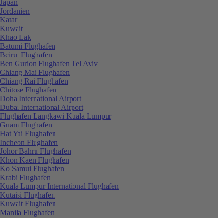
Japan
Jordanien
Katar
Kuwait
Khao Lak
Batumi Flughafen
Beirut Flughafen
Ben Gurion Flughafen Tel Aviv
Chiang Mai Flughafen
Chiang Rai Flughafen
Chitose Flughafen
Doha International Airport
Dubai International Airport
Flughafen Langkawi Kuala Lumpur
Guam Flughafen
Hat Yai Flughafen
Incheon Flughafen
Johor Bahru Flughafen
Khon Kaen Flughafen
Ko Samui Flughafen
Krabi Flughafen
Kuala Lumpur International Flughafen
Kutaisi Flughafen
Kuwait Flughafen
Manila Flughafen