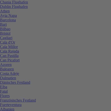
Chania Flughafen
Dublin Flughafen
Athen
Ayia Napa
Barcelona
Bari
Bilbao
Bristol
Cagliari
Cala d'Or
Cala Millor
Cala Rajada
Can Pastilla
Can Picafort
Azoren
Balearen
Costa Adeje
Dalmatien
Dänisches Festland
Elba
Faial
Flores
Französisches Festland
Fuerteventura
Albanien