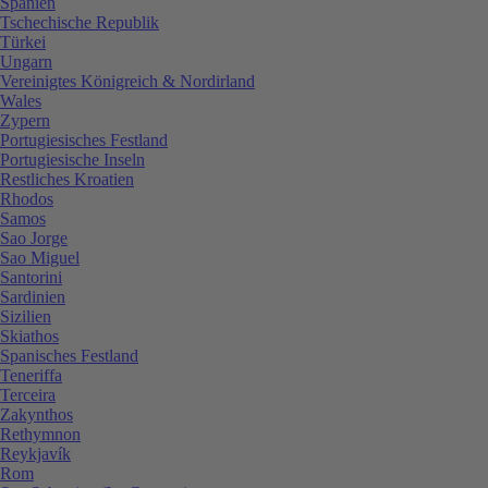
Spanien
Tschechische Republik
Türkei
Ungarn
Vereinigtes Königreich & Nordirland
Wales
Zypern
Portugiesisches Festland
Portugiesische Inseln
Restliches Kroatien
Rhodos
Samos
Sao Jorge
Sao Miguel
Santorini
Sardinien
Sizilien
Skiathos
Spanisches Festland
Teneriffa
Terceira
Zakynthos
Rethymnon
Reykjavík
Rom