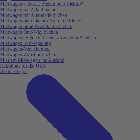
Mietwagen - Diesel, Benzin oder Elektro?
Mietwagen mit Allrad buchen
Mietwagen mit Automatik buchen
Mietwagen oder eigenes Auto im Urlaub?
Mietwagen ohne Kreditkarte buchen
Mietwagen One-Way buchen
Mietwagenvergleich: Clever auswählen & reisen
Mietwagen-Tankregelung
Mietwagen-Versicherung
Mietwagen-Zubehör buchen
Mit dem Mietwagen ins Ausland
Reisetipps für die USA
Weitere Tipps