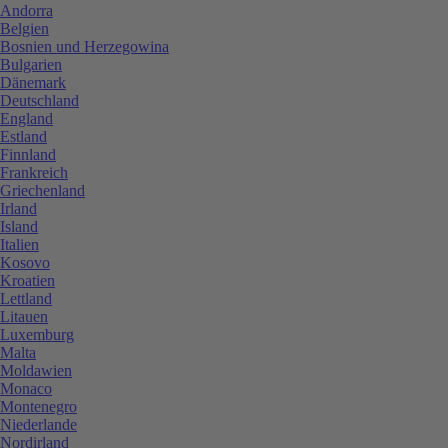
Andorra
Belgien
Bosnien und Herzegowina
Bulgarien
Dänemark
Deutschland
England
Estland
Finnland
Frankreich
Griechenland
Irland
Island
Italien
Kosovo
Kroatien
Lettland
Litauen
Luxemburg
Malta
Moldawien
Monaco
Montenegro
Niederlande
Nordirland