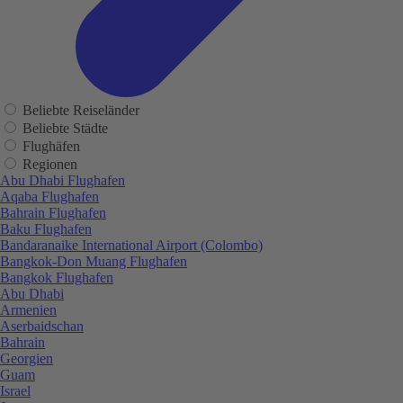
Beliebte Reiseländer
Beliebte Städte
Flughäfen
Regionen
Abu Dhabi Flughafen
Aqaba Flughafen
Bahrain Flughafen
Baku Flughafen
Bandaranaike International Airport (Colombo)
Bangkok-Don Muang Flughafen
Bangkok Flughafen
Abu Dhabi
Armenien
Aserbaidschan
Bahrain
Georgien
Guam
Israel