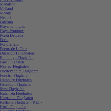
Madalena
Mailand
Malaga
Neapel
Palermo
Playa del Ingles
Playa Portinatx
Ponta Delgada
Porto
Portoferraio
Puerto de la Cruz
Düsseldorf Flughafen
Edinburgh Flughafen
Faro Flughafen
Florenz Flughafen
Fuerteventura Flughafen
Funchal Flughafen
Hamburg Flughafen
Heraklion Flughafen
Ibiza Flughafen
Kalamata Flughafen
Karpathos Flughafen
Keflavik Flughafen (KEF)
Korfu Flughafen