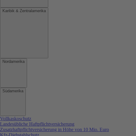
Karibik & Zentralamerika
Nordamerika
Südamerika
Vollkaskoschutz
Landesübliche Haftpflichtversicherung
Zusatzhaftpflichtversicherung in Höhe von 10 Mio. Euro
Kfz-Diebstahlschutz