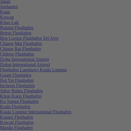
Japan
Jordanien
Katar
Kuwait
Khao Lak
Batumi Flughafen
Beirut Flughafen
Ben Gurion Flughafen Tel Aviv
Chiang Mai Flughafen
Chiang Rai Flughafen
Chitose Flughafen
Doha International Airport
Dubai International Airport
Flughafen Langkawi Kuala Lumpur
Guam Flughafen
Hat Yai Flughafen
Incheon Flughafen
Johor Bahru Flughafen
Khon Kaen Flughafen
Ko Samui Flughafen
Krabi Flughafen
Kuala Lumpur International Flughafen
Kutaisi Flughafen
Kuwait Flughafen
Manila Flughafen