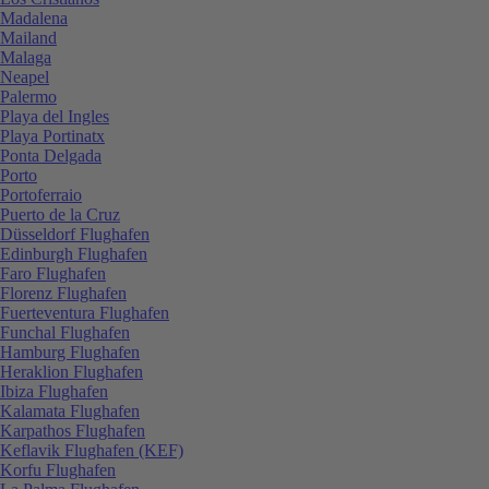
Madalena
Mailand
Malaga
Neapel
Palermo
Playa del Ingles
Playa Portinatx
Ponta Delgada
Porto
Portoferraio
Puerto de la Cruz
Düsseldorf Flughafen
Edinburgh Flughafen
Faro Flughafen
Florenz Flughafen
Fuerteventura Flughafen
Funchal Flughafen
Hamburg Flughafen
Heraklion Flughafen
Ibiza Flughafen
Kalamata Flughafen
Karpathos Flughafen
Keflavik Flughafen (KEF)
Korfu Flughafen