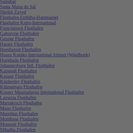
Sansibar
Santa Maria do Sal
Sheikh Zayed
Flughafen Enfidha-Hammamet
Flughafen Kairo-International
Francistown Flughafen
Gaborone Flughafen
George Flughafen
Harare Flughafen
Hoedspruit Flughafen
Hosea Kutako International Airport (Windhoek)
Hurghada Flughafen
Johannesburg Intl. Flughafen
Kapstadt Flughafen
Kasane Flughafen
Kimberley Flughafen
Kilimanjaro Flughafen
Kruger Mpumalanga International Flughafen
Lanseria Flughafen
Marrakesch Flughafen
Maun Flughafen
Mauritius Flughafen
Mombasa Flughafen
Monastir Flughafen
Mthatha Flughafen