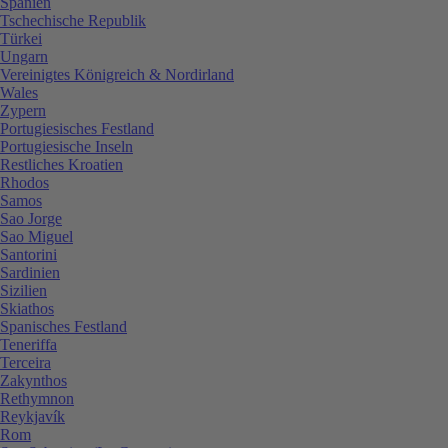
Spanien
Tschechische Republik
Türkei
Ungarn
Vereinigtes Königreich & Nordirland
Wales
Zypern
Portugiesisches Festland
Portugiesische Inseln
Restliches Kroatien
Rhodos
Samos
Sao Jorge
Sao Miguel
Santorini
Sardinien
Sizilien
Skiathos
Spanisches Festland
Teneriffa
Terceira
Zakynthos
Rethymnon
Reykjavík
Rom