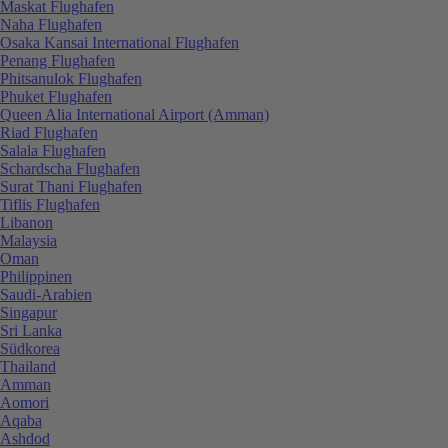
Maskat Flughafen
Naha Flughafen
Osaka Kansai International Flughafen
Penang Flughafen
Phitsanulok Flughafen
Phuket Flughafen
Queen Alia International Airport (Amman)
Riad Flughafen
Salala Flughafen
Schardscha Flughafen
Surat Thani Flughafen
Tiflis Flughafen
Libanon
Malaysia
Oman
Philippinen
Saudi-Arabien
Singapur
Sri Lanka
Südkorea
Thailand
Amman
Aomori
Aqaba
Ashdod