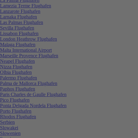
La Palma Flughafen
Lamezia Terme Flughafen
Lanzarote Flughafen
Larnaka Flughafen
Las Palmas Flughafen
Sevilla Flughafen
Lissabon Flughafen
London Heathrow Flughafen
Malaga Flughafen
Malta International Airport
Marseille Provence Flughafen
Neapel Flughafen
Nizza Flughafen
Olbia Flughafen
Palermo Flughafen
Palma de Mallorca Flughafen
Paphos Flughafen
Paris Charles de Gaulle Flughafen
Pico Flughafen
Ponta Delgada Nordela Flughafen
Porto Flughafen
Rhodos Flughafen
Serbien
Slowakei
Slowenien