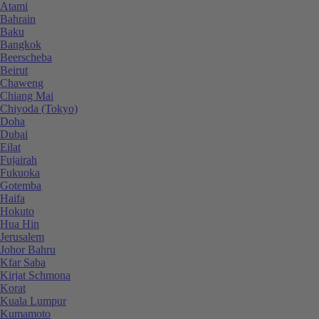
Atami
Bahrain
Baku
Bangkok
Beerscheba
Beirut
Chaweng
Chiang Mai
Chiyoda (Tokyo)
Doha
Dubai
Eilat
Fujairah
Fukuoka
Gotemba
Haifa
Hokuto
Hua Hin
Jerusalem
Johor Bahru
Kfar Saba
Kirjat Schmona
Korat
Kuala Lumpur
Kumamoto