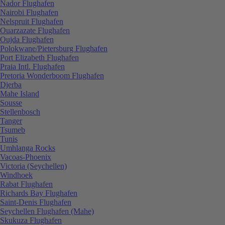
Nador Flughafen
Nairobi Flughafen
Nelspruit Flughafen
Ouarzazate Flughafen
Oujda Flughafen
Polokwane/Pietersburg Flughafen
Port Elizabeth Flughafen
Praia Intl. Flughafen
Pretoria Wonderboom Flughafen
Djerba
Mahe Island
Sousse
Stellenbosch
Tanger
Tsumeb
Tunis
Umhlanga Rocks
Vacoas-Phoenix
Victoria (Seychellen)
Windhoek
Rabat Flughafen
Richards Bay Flughafen
Saint-Denis Flughafen
Seychellen Flughafen (Mahe)
Skukuza Flughafen