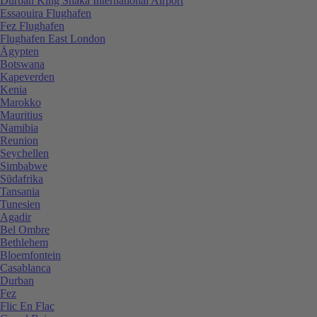
Durban King Shaka International Airport
Essaouira Flughafen
Fez Flughafen
Flughafen East London
Ägypten
Botswana
Kapeverden
Kenia
Marokko
Mauritius
Namibia
Reunion
Seychellen
Simbabwe
Südafrika
Tansania
Tunesien
Agadir
Bel Ombre
Bethlehem
Bloemfontein
Casablanca
Durban
Fez
Flic En Flac