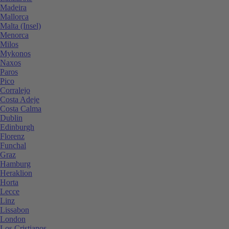
Madeira
Mallorca
Malta (Insel)
Menorca
Milos
Mykonos
Naxos
Paros
Pico
Corralejo
Costa Adeje
Costa Calma
Dublin
Edinburgh
Florenz
Funchal
Graz
Hamburg
Heraklion
Horta
Lecce
Linz
Lissabon
London
Los Cristianos