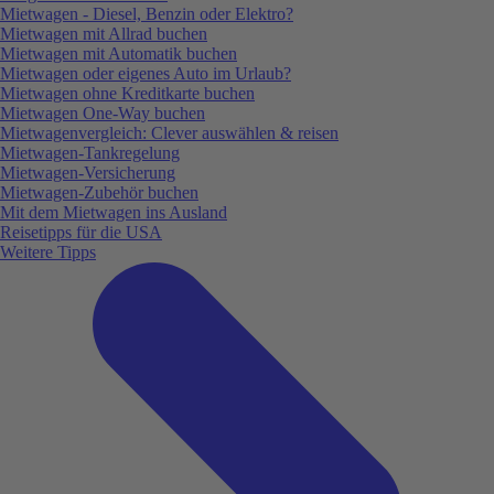
Mietwagen - Diesel, Benzin oder Elektro?
Mietwagen mit Allrad buchen
Mietwagen mit Automatik buchen
Mietwagen oder eigenes Auto im Urlaub?
Mietwagen ohne Kreditkarte buchen
Mietwagen One-Way buchen
Mietwagenvergleich: Clever auswählen & reisen
Mietwagen-Tankregelung
Mietwagen-Versicherung
Mietwagen-Zubehör buchen
Mit dem Mietwagen ins Ausland
Reisetipps für die USA
Weitere Tipps