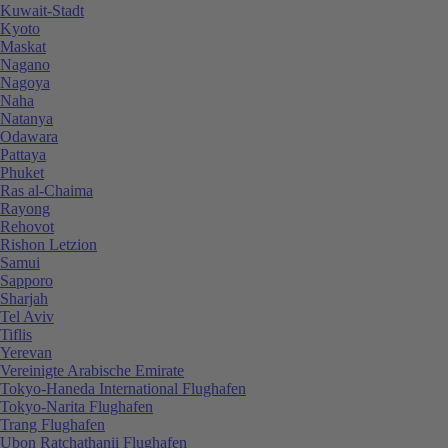
Kuwait-Stadt
Kyoto
Maskat
Nagano
Nagoya
Naha
Natanya
Odawara
Pattaya
Phuket
Ras al-Chaima
Rayong
Rehovot
Rishon Letzion
Samui
Sapporo
Sharjah
Tel Aviv
Tiflis
Yerevan
Vereinigte Arabische Emirate
Tokyo-Haneda International Flughafen
Tokyo-Narita Flughafen
Trang Flughafen
Ubon Ratchathanii Flughafen