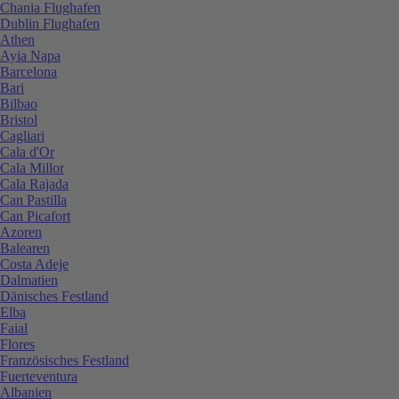
Chania Flughafen
Dublin Flughafen
Athen
Ayia Napa
Barcelona
Bari
Bilbao
Bristol
Cagliari
Cala d'Or
Cala Millor
Cala Rajada
Can Pastilla
Can Picafort
Azoren
Balearen
Costa Adeje
Dalmatien
Dänisches Festland
Elba
Faial
Flores
Französisches Festland
Fuerteventura
Albanien