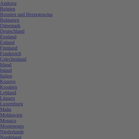
Andorra
Belgien
Bosnien und Herzegowina
Bulgarien
Dänemark
Deutschland
England
Estland
Finnland
Frankreich
Griechenland
Irland
Island
Italien
Kosovo
Kroatien
Lettland
Litauen
Luxemburg
Malta
Moldawien
Monaco
Montenegro
Niederlande
Nordirland