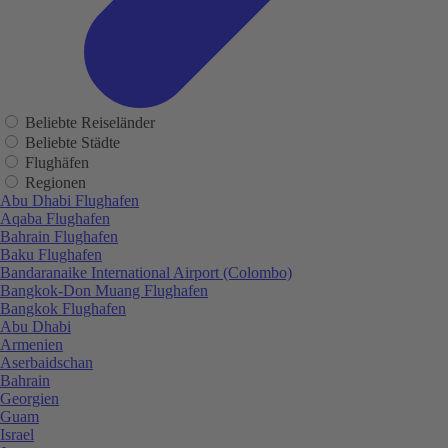
Beliebte Reiseländer
Beliebte Städte
Flughäfen
Regionen
Abu Dhabi Flughafen
Aqaba Flughafen
Bahrain Flughafen
Baku Flughafen
Bandaranaike International Airport (Colombo)
Bangkok-Don Muang Flughafen
Bangkok Flughafen
Abu Dhabi
Armenien
Aserbaidschan
Bahrain
Georgien
Guam
Israel