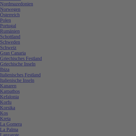
Nordmazedonien
Norwegen
Österreich
Polen
Portugal
Rumänien
Schottland
Schweden
Schweiz
Gran Canaria
Griechisches Festland
Griechische Inseln
Ibiza
Italienisches Festland
Italienische Inseln
Kanaren
Karpathos
Kefalonia
Korfu
Korsika
Kos
Kreta
La Gomera
La Palma
Lanzarote