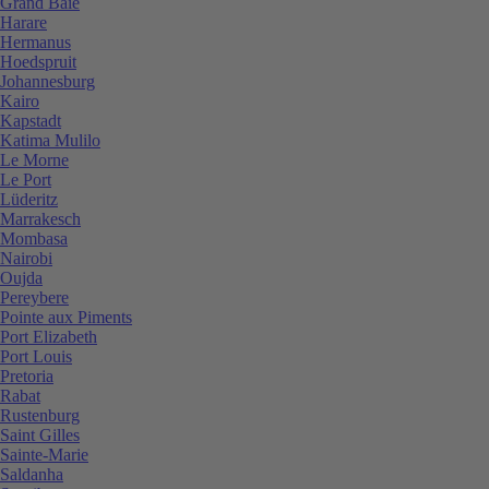
Grand Baie
Harare
Hermanus
Hoedspruit
Johannesburg
Kairo
Kapstadt
Katima Mulilo
Le Morne
Le Port
Lüderitz
Marrakesch
Mombasa
Nairobi
Oujda
Pereybere
Pointe aux Piments
Port Elizabeth
Port Louis
Pretoria
Rabat
Rustenburg
Saint Gilles
Sainte-Marie
Saldanha