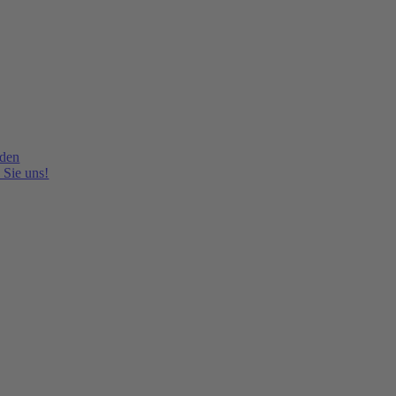
lden
 Sie uns!