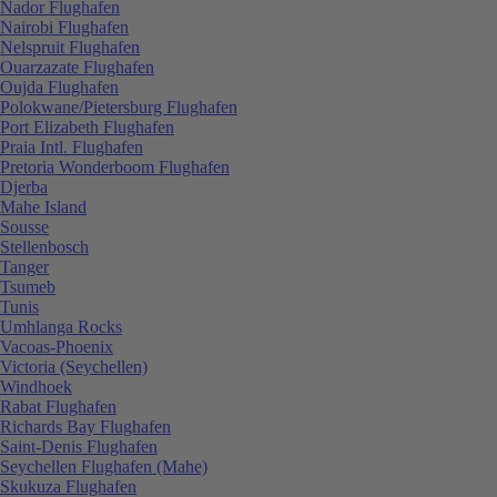
Nador Flughafen
Nairobi Flughafen
Nelspruit Flughafen
Ouarzazate Flughafen
Oujda Flughafen
Polokwane/Pietersburg Flughafen
Port Elizabeth Flughafen
Praia Intl. Flughafen
Pretoria Wonderboom Flughafen
Djerba
Mahe Island
Sousse
Stellenbosch
Tanger
Tsumeb
Tunis
Umhlanga Rocks
Vacoas-Phoenix
Victoria (Seychellen)
Windhoek
Rabat Flughafen
Richards Bay Flughafen
Saint-Denis Flughafen
Seychellen Flughafen (Mahe)
Skukuza Flughafen