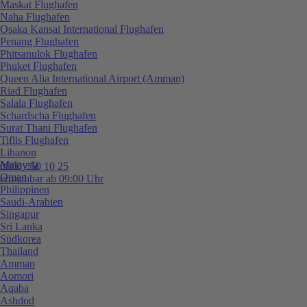
Maskat Flughafen
Naha Flughafen
Osaka Kansai International Flughafen
Penang Flughafen
Phitsanulok Flughafen
Phuket Flughafen
Queen Alia International Airport (Amman)
Riad Flughafen
Salala Flughafen
Schardscha Flughafen
Surat Thani Flughafen
Tiflis Flughafen
Libanon
Malaysia
0800 / 50 10 25
Oman
erreichbar ab 09:00 Uhr
Philippinen
Saudi-Arabien
Singapur
Sri Lanka
Südkorea
Thailand
Amman
Aomori
Aqaba
Ashdod