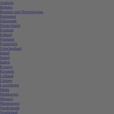
Andorra
Belgien
Bosnien und Herzegowina
Bulgarien
Dänemark
Deutschland
England
Estland
Finnland
Frankreich
Griechenland
Irland
Island
Italien
Kosovo
Kroatien
Lettland
Litauen
Luxemburg
Malta
Moldawien
Monaco
Montenegro
Niederlande
Nordirland