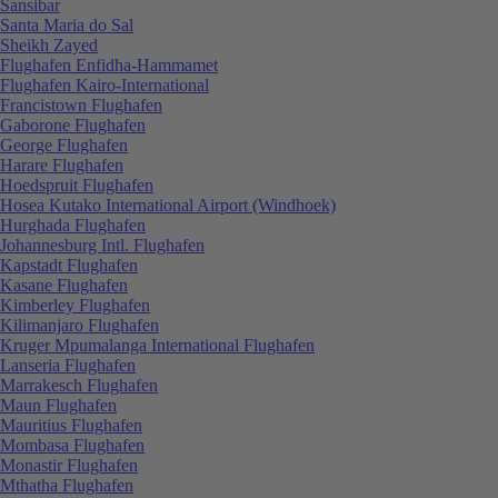
Sansibar
Santa Maria do Sal
Sheikh Zayed
Flughafen Enfidha-Hammamet
Flughafen Kairo-International
Francistown Flughafen
Gaborone Flughafen
George Flughafen
Harare Flughafen
Hoedspruit Flughafen
Hosea Kutako International Airport (Windhoek)
Hurghada Flughafen
Johannesburg Intl. Flughafen
Kapstadt Flughafen
Kasane Flughafen
Kimberley Flughafen
Kilimanjaro Flughafen
Kruger Mpumalanga International Flughafen
Lanseria Flughafen
Marrakesch Flughafen
Maun Flughafen
Mauritius Flughafen
Mombasa Flughafen
Monastir Flughafen
Mthatha Flughafen