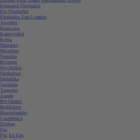
Durban King Shaka International Airport
Essaouira Flughafen
Fez Flughafen
Flughafen East London
Ägypten
Botswana
Kapeverden
Kenia
Marokko
Mauritius
Namibia
Reunion
Seychellen
Simbabwe
Südafrika
Tansania
Tunesien
Agadir
Bel Ombre
Bethlehem
Bloemfontein
Casablanca
Durban
Fez
Flic En Flac