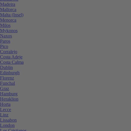
Madeira
Mallorca
Malta (Insel)
Menorca
Milos
Mykonos
Naxos
Paros
Pico
Corralejo
Costa Adeje
Costa Calma
Dublin
Edinburgh
Florenz
Funchal
Graz
Hamburg
Heraklion
Horta
Lecce
Linz
Lissabon
London
Los Cristianos