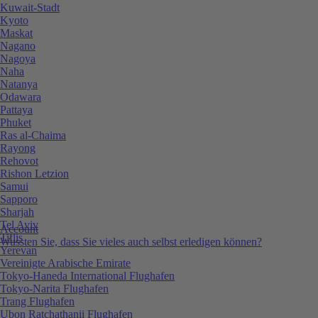
Kuwait-Stadt
Kyoto
Maskat
Nagano
Nagoya
Naha
Natanya
Odawara
Pattaya
Phuket
Ras al-Chaima
Rayong
Rehovot
Rishon Letzion
Samui
Sapporo
Sharjah
Tel Aviv
Account
Tiflis
Wussten Sie, dass Sie vieles auch selbst erledigen können?
Yerevan
Vereinigte Arabische Emirate
Tokyo-Haneda International Flughafen
Tokyo-Narita Flughafen
Trang Flughafen
Ubon Ratchathanii Flughafen