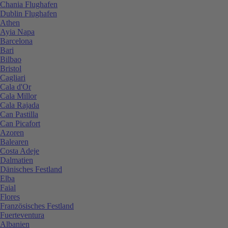
Chania Flughafen
Dublin Flughafen
Athen
Ayia Napa
Barcelona
Bari
Bilbao
Bristol
Cagliari
Cala d'Or
Cala Millor
Cala Rajada
Can Pastilla
Can Picafort
Azoren
Balearen
Costa Adeje
Dalmatien
Dänisches Festland
Elba
Faial
Flores
Französisches Festland
Fuerteventura
Albanien