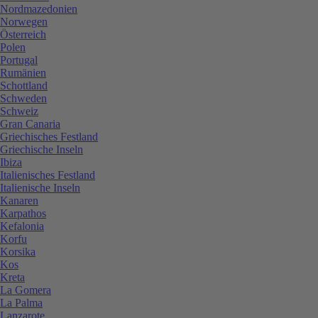
Nordmazedonien
Norwegen
Österreich
Polen
Portugal
Rumänien
Schottland
Schweden
Schweiz
Gran Canaria
Griechisches Festland
Griechische Inseln
Ibiza
Italienisches Festland
Italienische Inseln
Kanaren
Karpathos
Kefalonia
Korfu
Korsika
Kos
Kreta
La Gomera
La Palma
Lanzarote