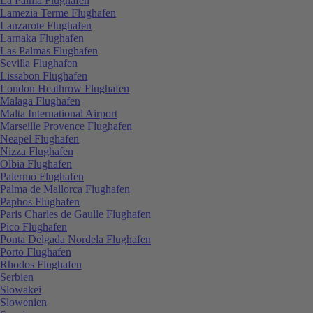
La Palma Flughafen
Lamezia Terme Flughafen
Lanzarote Flughafen
Larnaka Flughafen
Las Palmas Flughafen
Sevilla Flughafen
Lissabon Flughafen
London Heathrow Flughafen
Malaga Flughafen
Malta International Airport
Marseille Provence Flughafen
Neapel Flughafen
Nizza Flughafen
Olbia Flughafen
Palermo Flughafen
Palma de Mallorca Flughafen
Paphos Flughafen
Paris Charles de Gaulle Flughafen
Pico Flughafen
Ponta Delgada Nordela Flughafen
Porto Flughafen
Rhodos Flughafen
Serbien
Slowakei
Slowenien