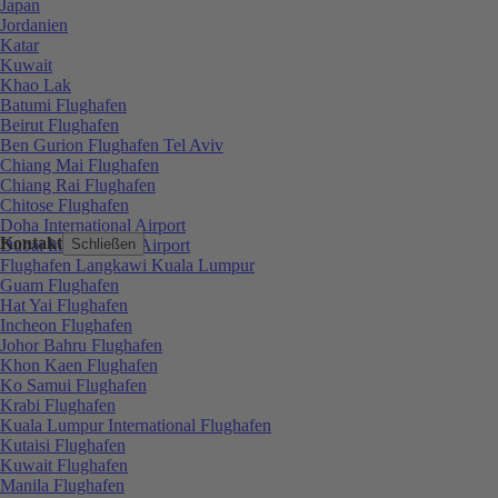
Japan
Jordanien
Katar
Kuwait
Khao Lak
Batumi Flughafen
Beirut Flughafen
Ben Gurion Flughafen Tel Aviv
Chiang Mai Flughafen
Chiang Rai Flughafen
Chitose Flughafen
Doha International Airport
Kontakt
Dubai International Airport
Schließen
Flughafen Langkawi Kuala Lumpur
Guam Flughafen
Hat Yai Flughafen
Incheon Flughafen
Johor Bahru Flughafen
Khon Kaen Flughafen
Ko Samui Flughafen
Krabi Flughafen
Kuala Lumpur International Flughafen
Kutaisi Flughafen
Kuwait Flughafen
Manila Flughafen