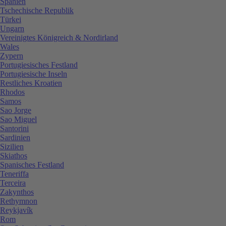
Spanien
Tschechische Republik
Türkei
Ungarn
Vereinigtes Königreich & Nordirland
Wales
Zypern
Portugiesisches Festland
Portugiesische Inseln
Restliches Kroatien
Rhodos
Samos
Sao Jorge
Sao Miguel
Santorini
Sardinien
Sizilien
Skiathos
Spanisches Festland
Teneriffa
Terceira
Zakynthos
Rethymnon
Reykjavík
Rom