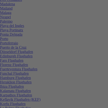
Madalena
Mailand
Malaga
Neapel
Palermo
Playa del Ingles
Playa Portinatx
Ponta Delgada
Porto
Portoferraio
Puerto de la Cruz
Düsseldorf Flughafen
Edinburgh Flughafen
Faro Flughafen
Florenz Flughafen
Fuerteventura Flughafen
Funchal Flughafen
Hamburg Flughafen
Heraklion Flughafen
Ibiza Flughafen
Kalamata Flughafen
Karpathos Flughafen
Keflavik Flughafen (KEF)
Korfu Flughafen