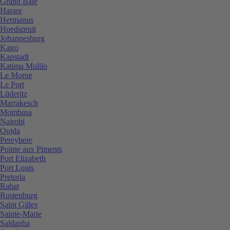
Grand Baie
Harare
Hermanus
Hoedspruit
Johannesburg
Kairo
Kapstadt
Katima Mulilo
Le Morne
Le Port
Lüderitz
Marrakesch
Mombasa
Nairobi
Oujda
Pereybere
Pointe aux Piments
Port Elizabeth
Port Louis
Pretoria
Rabat
Rustenburg
Saint Gilles
Sainte-Marie
Saldanha