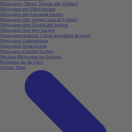
Mietwagen - Diesel, Benzin oder Elektro?
Mietwagen mit Allrad buchen
Mietwagen mit Automatik buchen
Mietwagen oder eigenes Auto im Urlaub?
Mietwagen ohne Kreditkarte buchen
Mietwagen One-Way buchen
Mietwagenvergleich: Clever auswählen & reisen
Mietwagen-Tankregelung
Mietwagen-Versicherung
Mietwagen-Zubehör buchen
Mit dem Mietwagen ins Ausland
Reisetipps für die USA
Weitere Tipps