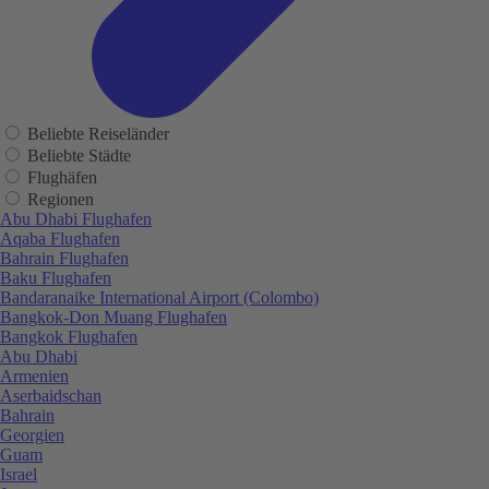
Beliebte Reiseländer
Beliebte Städte
Flughäfen
Regionen
Abu Dhabi Flughafen
Aqaba Flughafen
Bahrain Flughafen
Baku Flughafen
Bandaranaike International Airport (Colombo)
Bangkok-Don Muang Flughafen
Bangkok Flughafen
Abu Dhabi
Armenien
Aserbaidschan
Bahrain
Georgien
Guam
Israel