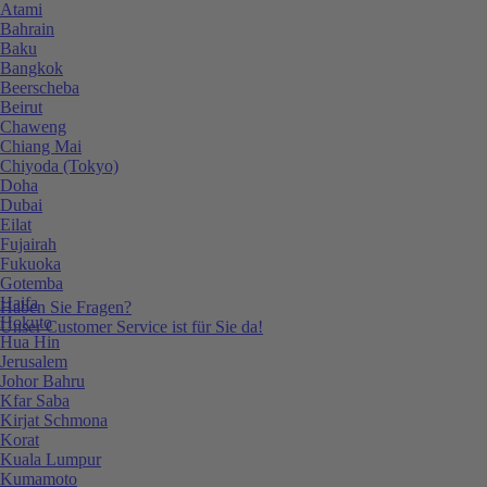
Atami
Bahrain
Baku
Bangkok
Beerscheba
Beirut
Chaweng
Chiang Mai
Chiyoda (Tokyo)
Doha
Dubai
Eilat
Fujairah
Fukuoka
Gotemba
Haifa
Haben Sie Fragen?
Hokuto
Unser Customer Service ist für Sie da!
Hua Hin
Jerusalem
Johor Bahru
Kfar Saba
Kirjat Schmona
Korat
Kuala Lumpur
Kumamoto