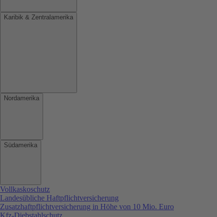
Karibik & Zentralamerika
Nordamerika
Südamerika
Vollkaskoschutz
Landesübliche Haftpflichtversicherung
Zusatzhaftpflichtversicherung in Höhe von 10 Mio. Euro
Kfz-Diebstahlschutz