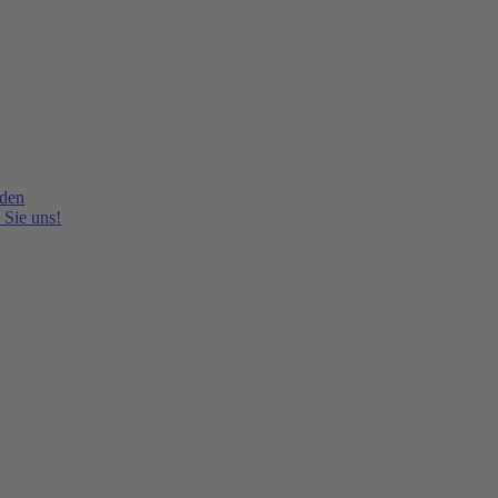
lden
 Sie uns!