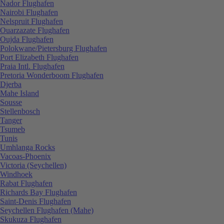
Nador Flughafen
Nairobi Flughafen
Nelspruit Flughafen
Ouarzazate Flughafen
Oujda Flughafen
Polokwane/Pietersburg Flughafen
Port Elizabeth Flughafen
Praia Intl. Flughafen
Pretoria Wonderboom Flughafen
Djerba
Mahe Island
Sousse
Stellenbosch
Tanger
Tsumeb
Tunis
Umhlanga Rocks
Vacoas-Phoenix
Victoria (Seychellen)
Windhoek
Rabat Flughafen
Richards Bay Flughafen
Saint-Denis Flughafen
Seychellen Flughafen (Mahe)
Skukuza Flughafen