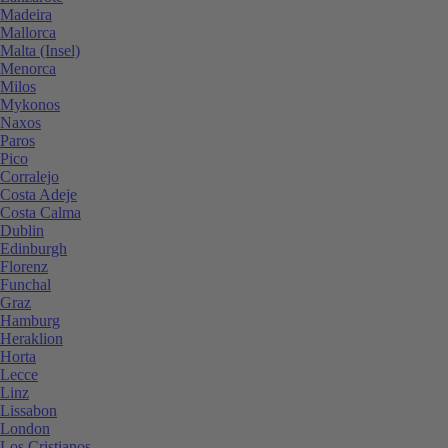
Madeira
Mallorca
Malta (Insel)
Menorca
Milos
Mykonos
Naxos
Paros
Pico
Corralejo
Costa Adeje
Costa Calma
Dublin
Edinburgh
Florenz
Funchal
Graz
Hamburg
Heraklion
Horta
Lecce
Linz
Lissabon
London
Los Cristianos