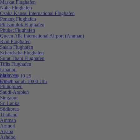
Maskat Flughafen
Naha Flughafen
Osaka Kansai International Flughafen
Penang Flughafen
Phitsanulok Flughafen
Phuket Flughafen
Queen Alia International Airport (Amman)
Riad Flughafen
Salala Flughafen
Schardscha Flughafen
Surat Thani Flughafen
Tiflis Flughafen
Libanon
Malaysia
0800 / 50 10 25
Oman
erreichbar ab 10:00 Uhr
Philippinen
Saudi-Arabien
Singapur
Sri Lanka
Südkorea
Thailand
Amman
Aomori
Aqaba
Ashdod