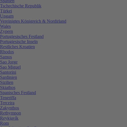
Spanien
Tschechische Republik
Türkei
Ungarn
Vereinigtes Königreich & Nordirland
Wales
Zypern
Portugiesisches Festland
Portugiesische Inseln
Restliches Kroatien
Rhodos
Samos
Sao Jorge
Sao Miguel
Santorini
Sardinien
Sizilien
Skiathos
Spanisches Festland
Teneriffa
Terceira
Zakynthos
Rethymnon
Reykjavík
Rom