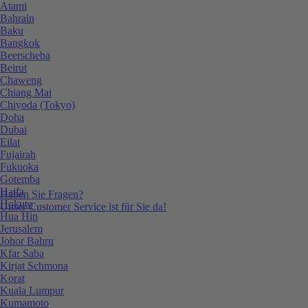
Atami
Bahrain
Baku
Bangkok
Beerscheba
Beirut
Chaweng
Chiang Mai
Chiyoda (Tokyo)
Doha
Dubai
Eilat
Fujairah
Fukuoka
Gotemba
Haifa
Haben Sie Fragen?
Hokuto
Unser Customer Service ist für Sie da!
Hua Hin
Jerusalem
Johor Bahru
Kfar Saba
Kirjat Schmona
Korat
Kuala Lumpur
Kumamoto