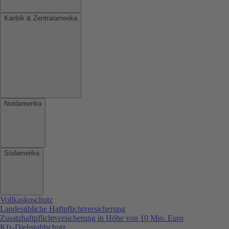
Karibik & Zentralamerika
Nordamerika
Südamerika
Vollkaskoschutz
Landesübliche Haftpflichtversicherung
Zusatzhaftpflichtversicherung in Höhe von 10 Mio. Euro
Kfz-Diebstahlschutz