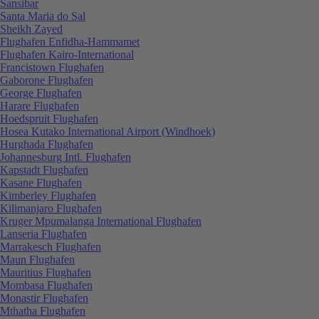
Sansibar
Santa Maria do Sal
Sheikh Zayed
Flughafen Enfidha-Hammamet
Flughafen Kairo-International
Francistown Flughafen
Gaborone Flughafen
George Flughafen
Harare Flughafen
Hoedspruit Flughafen
Hosea Kutako International Airport (Windhoek)
Hurghada Flughafen
Johannesburg Intl. Flughafen
Kapstadt Flughafen
Kasane Flughafen
Kimberley Flughafen
Kilimanjaro Flughafen
Kruger Mpumalanga International Flughafen
Lanseria Flughafen
Marrakesch Flughafen
Maun Flughafen
Mauritius Flughafen
Mombasa Flughafen
Monastir Flughafen
Mthatha Flughafen