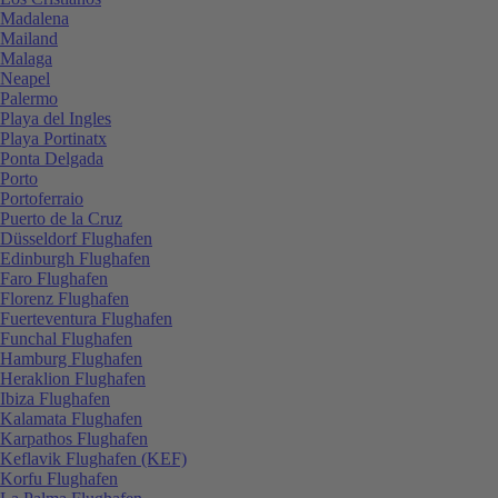
Madalena
Mailand
Malaga
Neapel
Palermo
Playa del Ingles
Playa Portinatx
Ponta Delgada
Porto
Portoferraio
Puerto de la Cruz
Düsseldorf Flughafen
Edinburgh Flughafen
Faro Flughafen
Florenz Flughafen
Fuerteventura Flughafen
Funchal Flughafen
Hamburg Flughafen
Heraklion Flughafen
Ibiza Flughafen
Kalamata Flughafen
Karpathos Flughafen
Keflavik Flughafen (KEF)
Korfu Flughafen