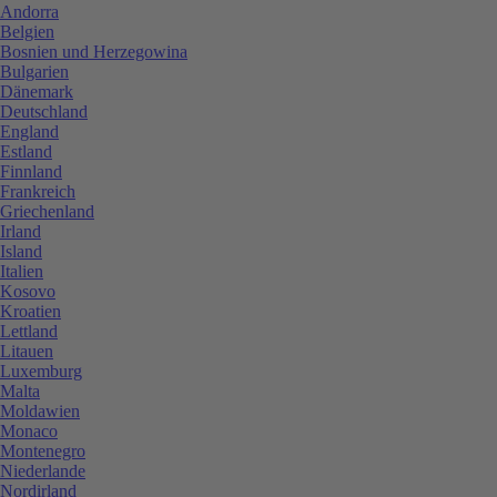
Andorra
Belgien
Bosnien und Herzegowina
Bulgarien
Dänemark
Deutschland
England
Estland
Finnland
Frankreich
Griechenland
Irland
Island
Italien
Kosovo
Kroatien
Lettland
Litauen
Luxemburg
Malta
Moldawien
Monaco
Montenegro
Niederlande
Nordirland