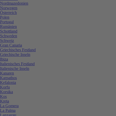
Nordmazedonien
Norwegen
Österreich
Polen
Portugal
Rumänien
Schottland
Schweden
Schweiz
Gran Canaria
Griechisches Festland
Griechische Inseln
Ibiza
Italienisches Festland
Italienische Inseln
Kanaren
Karpathos
Kefalonia
Korfu
Korsika
Kos
Kreta
La Gomera
La Palma
Lanzarote