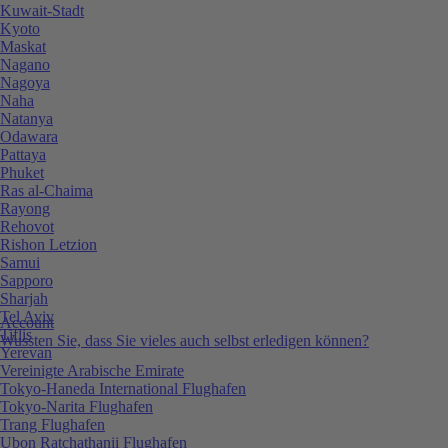
Kuwait-Stadt
Kyoto
Maskat
Nagano
Nagoya
Naha
Natanya
Odawara
Pattaya
Phuket
Ras al-Chaima
Rayong
Rehovot
Rishon Letzion
Samui
Sapporo
Sharjah
Tel Aviv
Account
Tiflis
Wussten Sie, dass Sie vieles auch selbst erledigen können?
Yerevan
Vereinigte Arabische Emirate
Tokyo-Haneda International Flughafen
Tokyo-Narita Flughafen
Trang Flughafen
Ubon Ratchathanii Flughafen