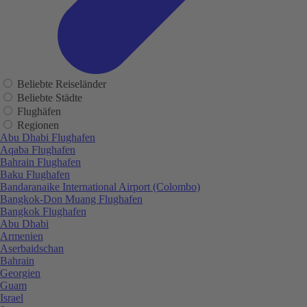
Beliebte Reiseländer
Beliebte Städte
Flughäfen
Regionen
Abu Dhabi Flughafen
Aqaba Flughafen
Bahrain Flughafen
Baku Flughafen
Bandaranaike International Airport (Colombo)
Bangkok-Don Muang Flughafen
Bangkok Flughafen
Abu Dhabi
Armenien
Aserbaidschan
Bahrain
Georgien
Guam
Israel