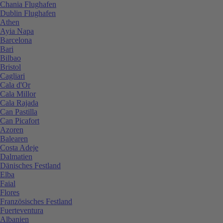
Chania Flughafen
Dublin Flughafen
Athen
Ayia Napa
Barcelona
Bari
Bilbao
Bristol
Cagliari
Cala d'Or
Cala Millor
Cala Rajada
Can Pastilla
Can Picafort
Azoren
Balearen
Costa Adeje
Dalmatien
Dänisches Festland
Elba
Faial
Flores
Französisches Festland
Fuerteventura
Albanien