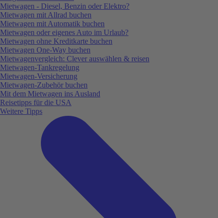
Mietwagen - Diesel, Benzin oder Elektro?
Mietwagen mit Allrad buchen
Mietwagen mit Automatik buchen
Mietwagen oder eigenes Auto im Urlaub?
Mietwagen ohne Kreditkarte buchen
Mietwagen One-Way buchen
Mietwagenvergleich: Clever auswählen & reisen
Mietwagen-Tankregelung
Mietwagen-Versicherung
Mietwagen-Zubehör buchen
Mit dem Mietwagen ins Ausland
Reisetipps für die USA
Weitere Tipps