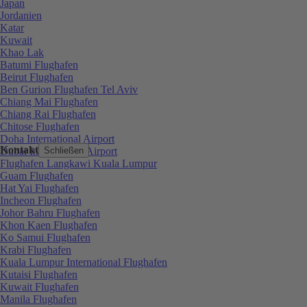
Japan
Jordanien
Katar
Kuwait
Khao Lak
Batumi Flughafen
Beirut Flughafen
Ben Gurion Flughafen Tel Aviv
Chiang Mai Flughafen
Chiang Rai Flughafen
Chitose Flughafen
Doha International Airport
Kontakt
Dubai International Airport
Schließen
Flughafen Langkawi Kuala Lumpur
Guam Flughafen
Hat Yai Flughafen
Incheon Flughafen
Johor Bahru Flughafen
Khon Kaen Flughafen
Ko Samui Flughafen
Krabi Flughafen
Kuala Lumpur International Flughafen
Kutaisi Flughafen
Kuwait Flughafen
Manila Flughafen