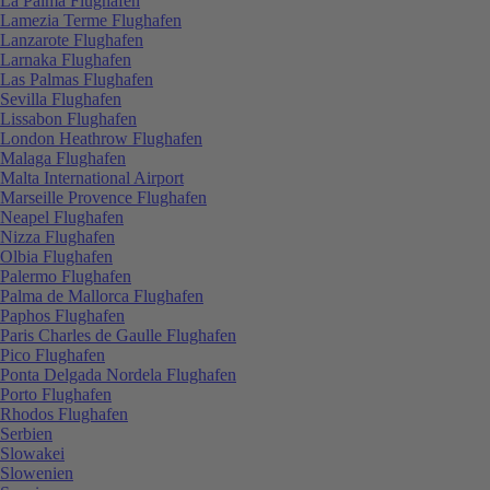
La Palma Flughafen
Lamezia Terme Flughafen
Lanzarote Flughafen
Larnaka Flughafen
Las Palmas Flughafen
Sevilla Flughafen
Lissabon Flughafen
London Heathrow Flughafen
Malaga Flughafen
Malta International Airport
Marseille Provence Flughafen
Neapel Flughafen
Nizza Flughafen
Olbia Flughafen
Palermo Flughafen
Palma de Mallorca Flughafen
Paphos Flughafen
Paris Charles de Gaulle Flughafen
Pico Flughafen
Ponta Delgada Nordela Flughafen
Porto Flughafen
Rhodos Flughafen
Serbien
Slowakei
Slowenien