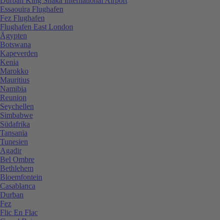
Durban King Shaka International Airport
Essaouira Flughafen
Fez Flughafen
Flughafen East London
Ägypten
Botswana
Kapeverden
Kenia
Marokko
Mauritius
Namibia
Reunion
Seychellen
Simbabwe
Südafrika
Tansania
Tunesien
Agadir
Bel Ombre
Bethlehem
Bloemfontein
Casablanca
Durban
Fez
Flic En Flac