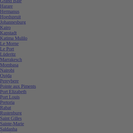
Grand Baie
Harare
Hermanus
Hoedspruit
Johannesburg
Kairo
Kapstadt
Katima Mulilo
Le Morne
Le Port
Lüderitz
Marrakesch
Mombasa
Nairobi
Oujda
Pereybere
Pointe aux Piments
Port Elizabeth
Port Louis
Pretoria
Rabat
Rustenburg
Saint Gilles
Sainte-Marie
Saldanha