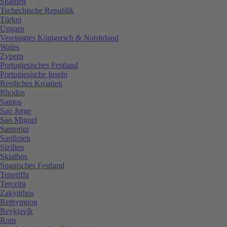
Spanien
Tschechische Republik
Türkei
Ungarn
Vereinigtes Königreich & Nordirland
Wales
Zypern
Portugiesisches Festland
Portugiesische Inseln
Restliches Kroatien
Rhodos
Samos
Sao Jorge
Sao Miguel
Santorini
Sardinien
Sizilien
Skiathos
Spanisches Festland
Teneriffa
Terceira
Zakynthos
Rethymnon
Reykjavík
Rom