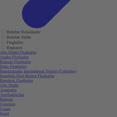
Beliebte Reiseländer
Beliebte Städte
Flughäfen
Regionen
Abu Dhabi Flughafen
Aqaba Flughafen
Bahrain Flughafen
Baku Flughafen
Bandaranaike International Airport (Colombo)
Bangkok-Don Muang Flughafen
Bangkok Flughafen
Abu Dhabi
Armenien
Aserbaidschan
Bahrain
Georgien
Guam
Israel