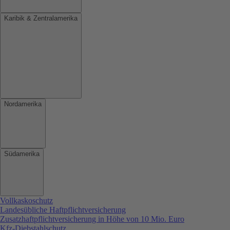
Karibik & Zentralamerika
Nordamerika
Südamerika
Vollkaskoschutz
Landesübliche Haftpflichtversicherung
Zusatzhaftpflichtversicherung in Höhe von 10 Mio. Euro
Kfz-Diebstahlschutz