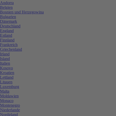
Andorra
Belgien
Bosnien und Herzegowina
Bulgarien
Dänemark
Deutschland
England
Estland
Finnland
Frankreich
Griechenland
Irland
Island
Italien
Kosovo
Kroatien
Lettland
Litauen
Luxemburg
Malta
Moldawien
Monaco
Montenegro
Niederlande
Nordirland