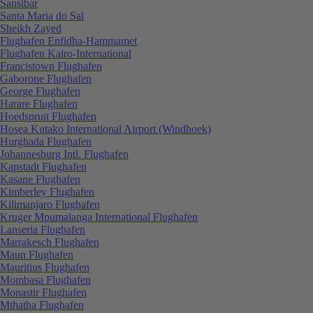
Sansibar
Santa Maria do Sal
Sheikh Zayed
Flughafen Enfidha-Hammamet
Flughafen Kairo-International
Francistown Flughafen
Gaborone Flughafen
George Flughafen
Harare Flughafen
Hoedspruit Flughafen
Hosea Kutako International Airport (Windhoek)
Hurghada Flughafen
Johannesburg Intl. Flughafen
Kapstadt Flughafen
Kasane Flughafen
Kimberley Flughafen
Kilimanjaro Flughafen
Kruger Mpumalanga International Flughafen
Lanseria Flughafen
Marrakesch Flughafen
Maun Flughafen
Mauritius Flughafen
Mombasa Flughafen
Monastir Flughafen
Mthatha Flughafen