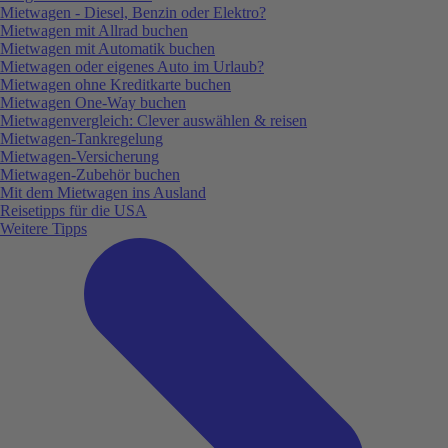
Mietwagen - Diesel, Benzin oder Elektro?
Mietwagen mit Allrad buchen
Mietwagen mit Automatik buchen
Mietwagen oder eigenes Auto im Urlaub?
Mietwagen ohne Kreditkarte buchen
Mietwagen One-Way buchen
Mietwagenvergleich: Clever auswählen & reisen
Mietwagen-Tankregelung
Mietwagen-Versicherung
Mietwagen-Zubehör buchen
Mit dem Mietwagen ins Ausland
Reisetipps für die USA
Weitere Tipps