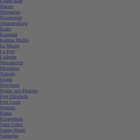
Grand Baie
Harare
Hermanus
Hoedspruit
Johannesburg
Kairo
Kapstadt
Katima Mulilo
Le Morne
Le Port
Lüderitz
Marrakesch
Mombasa
Nairobi
Oujda
Pereybere
Pointe aux Piments
Port Elizabeth
Port Louis
Pretoria
Rabat
Rustenburg
Saint Gilles
Sainte-Marie
Saldanha