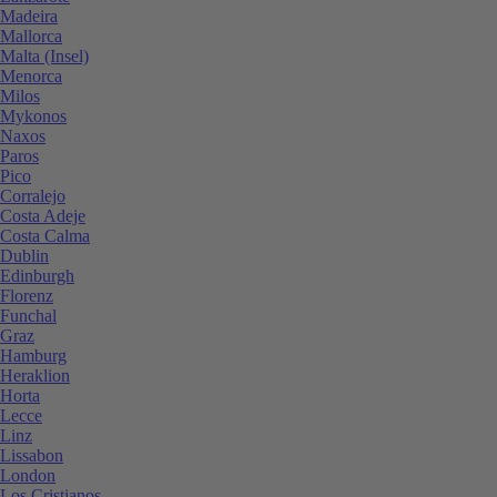
Madeira
Mallorca
Malta (Insel)
Menorca
Milos
Mykonos
Naxos
Paros
Pico
Corralejo
Costa Adeje
Costa Calma
Dublin
Edinburgh
Florenz
Funchal
Graz
Hamburg
Heraklion
Horta
Lecce
Linz
Lissabon
London
Los Cristianos