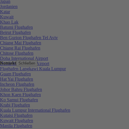
Japan
Jordanien
Katar
Kuwait
Khao Lak
Batumi Flughafen
Beirut Flughafen
Ben Gurion Flughafen Tel Aviv
Chiang Mai Flughafen
Chiang Rai Flughafen
Chitose Flughafen
Doha International Airport
Kontakt
Dubai International Airport
Schließen
Flughafen Langkawi Kuala Lumpur
Guam Flughafen
Hat Yai Flughafen
Incheon Flughafen
Johor Bahru Flughafen
Khon Kaen Flughafen
Ko Samui Flughafen
Krabi Flughafen
Kuala Lumpur International Flughafen
Kutaisi Flughafen
Kuwait Flughafen
Manila Flughafen