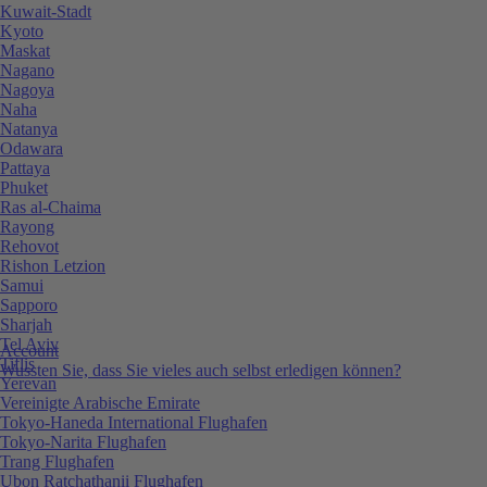
Kuwait-Stadt
Kyoto
Maskat
Nagano
Nagoya
Naha
Natanya
Odawara
Pattaya
Phuket
Ras al-Chaima
Rayong
Rehovot
Rishon Letzion
Samui
Sapporo
Sharjah
Tel Aviv
Account
Tiflis
Wussten Sie, dass Sie vieles auch selbst erledigen können?
Yerevan
Vereinigte Arabische Emirate
Tokyo-Haneda International Flughafen
Tokyo-Narita Flughafen
Trang Flughafen
Ubon Ratchathanii Flughafen