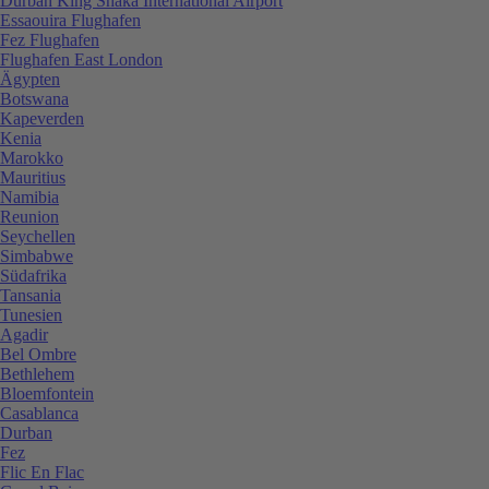
Durban King Shaka International Airport
Essaouira Flughafen
Fez Flughafen
Flughafen East London
Ägypten
Botswana
Kapeverden
Kenia
Marokko
Mauritius
Namibia
Reunion
Seychellen
Simbabwe
Südafrika
Tansania
Tunesien
Agadir
Bel Ombre
Bethlehem
Bloemfontein
Casablanca
Durban
Fez
Flic En Flac