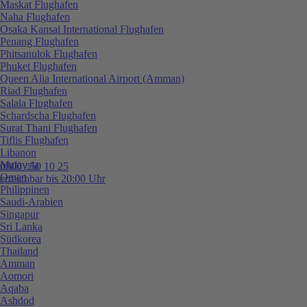
Maskat Flughafen
Naha Flughafen
Osaka Kansai International Flughafen
Penang Flughafen
Phitsanulok Flughafen
Phuket Flughafen
Queen Alia International Airport (Amman)
Riad Flughafen
Salala Flughafen
Schardscha Flughafen
Surat Thani Flughafen
Tiflis Flughafen
Libanon
Malaysia
0800 / 50 10 25
Oman
erreichbar bis 20:00 Uhr
Philippinen
Saudi-Arabien
Singapur
Sri Lanka
Südkorea
Thailand
Amman
Aomori
Aqaba
Ashdod