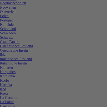
Nordmazedonien
Norwegen
Österreich
Polen
Portugal
Rumänien
Schottland
Schweden
Schweiz
Gran Canaria
Griechisches Festland
Griechische Inseln
Ibiza
Italienisches Festland
Italienische Inseln
Kanaren
Karpathos
Kefalonia
Korfu
Korsika
Kos
Kreta
La Gomera
La Palma
Lanzarote