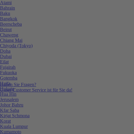
Atami
Bahrain
Baku
Bangkok
Beerscheba
Beirut
Chaweng
Chiang Mai
Chiyoda (Tokyo)
Doha
Dubai
Eilat
Fujairah
Fukuoka
Gotemba
Haifa
Haben Sie Fragen?
Hokuto
Unser Customer Service ist für Sie da!
Hua Hin
Jerusalem
Johor Bahru
Kfar Saba
Kirjat Schmona
Korat
Kuala Lumpur
Kumamoto