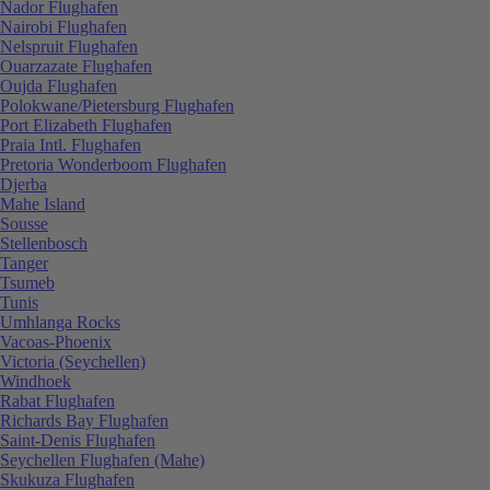
Nador Flughafen
Nairobi Flughafen
Nelspruit Flughafen
Ouarzazate Flughafen
Oujda Flughafen
Polokwane/Pietersburg Flughafen
Port Elizabeth Flughafen
Praia Intl. Flughafen
Pretoria Wonderboom Flughafen
Djerba
Mahe Island
Sousse
Stellenbosch
Tanger
Tsumeb
Tunis
Umhlanga Rocks
Vacoas-Phoenix
Victoria (Seychellen)
Windhoek
Rabat Flughafen
Richards Bay Flughafen
Saint-Denis Flughafen
Seychellen Flughafen (Mahe)
Skukuza Flughafen