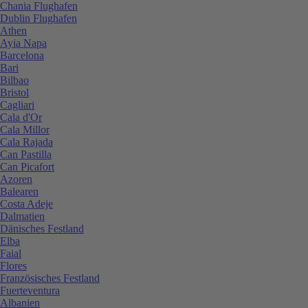
Chania Flughafen
Dublin Flughafen
Athen
Ayia Napa
Barcelona
Bari
Bilbao
Bristol
Cagliari
Cala d'Or
Cala Millor
Cala Rajada
Can Pastilla
Can Picafort
Azoren
Balearen
Costa Adeje
Dalmatien
Dänisches Festland
Elba
Faial
Flores
Französisches Festland
Fuerteventura
Albanien