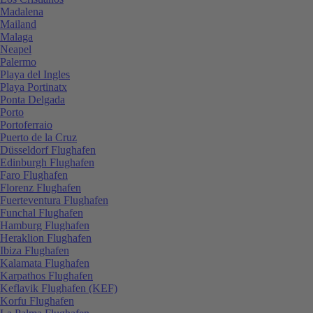
Madalena
Mailand
Malaga
Neapel
Palermo
Playa del Ingles
Playa Portinatx
Ponta Delgada
Porto
Portoferraio
Puerto de la Cruz
Düsseldorf Flughafen
Edinburgh Flughafen
Faro Flughafen
Florenz Flughafen
Fuerteventura Flughafen
Funchal Flughafen
Hamburg Flughafen
Heraklion Flughafen
Ibiza Flughafen
Kalamata Flughafen
Karpathos Flughafen
Keflavik Flughafen (KEF)
Korfu Flughafen