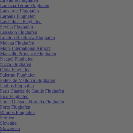
La Palma Flughafen
Lamezia Terme Flughafen
Lanzarote Flughafen
Larnaka Flughafen
Las Palmas Flughafen
Sevilla Flughafen
Lissabon Flughafen
London Heathrow Flughafen
Malaga Flughafen
Malta International Airport
Marseille Provence Flughafen
Neapel Flughafen
Nizza Flughafen
Olbia Flughafen
Palermo Flughafen
Palma de Mallorca Flughafen
Paphos Flughafen
Paris Charles de Gaulle Flughafen
Pico Flughafen
Ponta Delgada Nordela Flughafen
Porto Flughafen
Rhodos Flughafen
Serbien
Slowakei
Slowenien