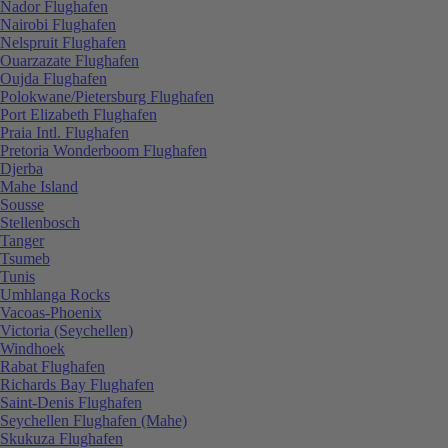
Nador Flughafen
Nairobi Flughafen
Nelspruit Flughafen
Ouarzazate Flughafen
Oujda Flughafen
Polokwane/Pietersburg Flughafen
Port Elizabeth Flughafen
Praia Intl. Flughafen
Pretoria Wonderboom Flughafen
Djerba
Mahe Island
Sousse
Stellenbosch
Tanger
Tsumeb
Tunis
Umhlanga Rocks
Vacoas-Phoenix
Victoria (Seychellen)
Windhoek
Rabat Flughafen
Richards Bay Flughafen
Saint-Denis Flughafen
Seychellen Flughafen (Mahe)
Skukuza Flughafen