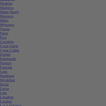
Madeira
Mallorca
Malta (Insel)
Menorca
Milos
Mykonos
Naxos
Paros
Pico
Corralejo
Costa Adeje
Costa Calma
Dublin
Edinburgh
Florenz
Funchal
Graz
Hamburg
Heraklion
Horta
Lecce
Linz
Lissabon
London
Los Cristianos