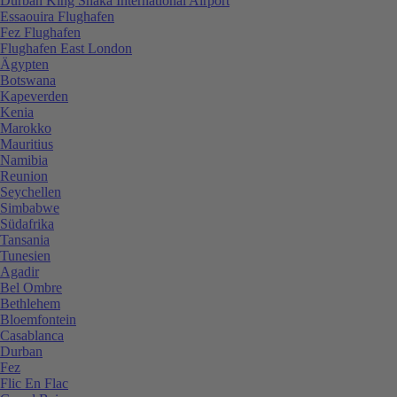
Durban King Shaka International Airport
Essaouira Flughafen
Fez Flughafen
Flughafen East London
Ägypten
Botswana
Kapeverden
Kenia
Marokko
Mauritius
Namibia
Reunion
Seychellen
Simbabwe
Südafrika
Tansania
Tunesien
Agadir
Bel Ombre
Bethlehem
Bloemfontein
Casablanca
Durban
Fez
Flic En Flac