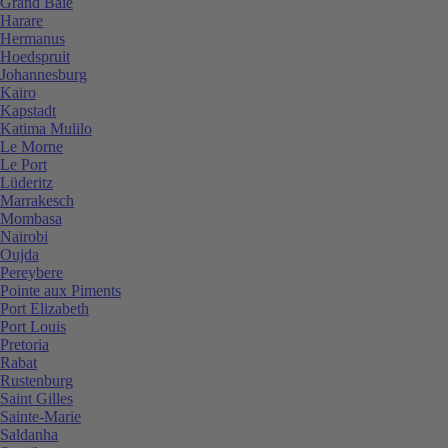
Grand Baie
Harare
Hermanus
Hoedspruit
Johannesburg
Kairo
Kapstadt
Katima Mulilo
Le Morne
Le Port
Lüderitz
Marrakesch
Mombasa
Nairobi
Oujda
Pereybere
Pointe aux Piments
Port Elizabeth
Port Louis
Pretoria
Rabat
Rustenburg
Saint Gilles
Sainte-Marie
Saldanha