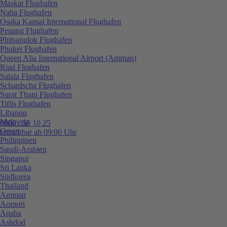
Maskat Flughafen
Naha Flughafen
Osaka Kansai International Flughafen
Penang Flughafen
Phitsanulok Flughafen
Phuket Flughafen
Queen Alia International Airport (Amman)
Riad Flughafen
Salala Flughafen
Schardscha Flughafen
Surat Thani Flughafen
Tiflis Flughafen
Libanon
Malaysia
0800 / 50 10 25
Oman
erreichbar ab 09:00 Uhr
Philippinen
Saudi-Arabien
Singapur
Sri Lanka
Südkorea
Thailand
Amman
Aomori
Aqaba
Ashdod