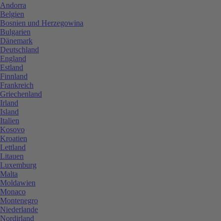
Andorra
Belgien
Bosnien und Herzegowina
Bulgarien
Dänemark
Deutschland
England
Estland
Finnland
Frankreich
Griechenland
Irland
Island
Italien
Kosovo
Kroatien
Lettland
Litauen
Luxemburg
Malta
Moldawien
Monaco
Montenegro
Niederlande
Nordirland