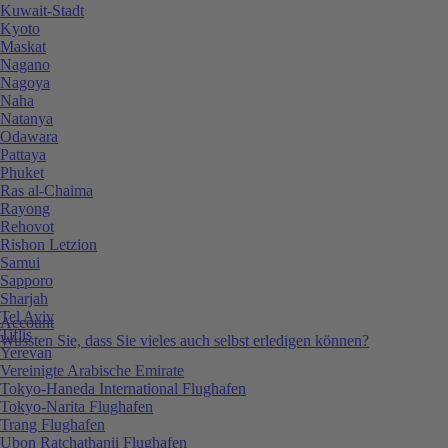
Kuwait-Stadt
Kyoto
Maskat
Nagano
Nagoya
Naha
Natanya
Odawara
Pattaya
Phuket
Ras al-Chaima
Rayong
Rehovot
Rishon Letzion
Samui
Sapporo
Sharjah
Tel Aviv
Account
Tiflis
Wussten Sie, dass Sie vieles auch selbst erledigen können?
Yerevan
Vereinigte Arabische Emirate
Tokyo-Haneda International Flughafen
Tokyo-Narita Flughafen
Trang Flughafen
Ubon Ratchathanii Flughafen