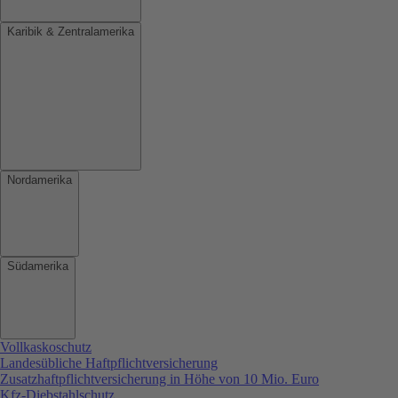
Karibik & Zentralamerika
Nordamerika
Südamerika
Vollkaskoschutz
Landesübliche Haftpflichtversicherung
Zusatzhaftpflichtversicherung in Höhe von 10 Mio. Euro
Kfz-Diebstahlschutz