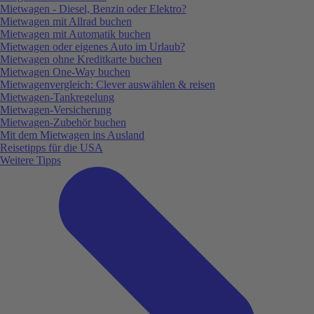
Mietwagen - Diesel, Benzin oder Elektro?
Mietwagen mit Allrad buchen
Mietwagen mit Automatik buchen
Mietwagen oder eigenes Auto im Urlaub?
Mietwagen ohne Kreditkarte buchen
Mietwagen One-Way buchen
Mietwagenvergleich: Clever auswählen & reisen
Mietwagen-Tankregelung
Mietwagen-Versicherung
Mietwagen-Zubehör buchen
Mit dem Mietwagen ins Ausland
Reisetipps für die USA
Weitere Tipps