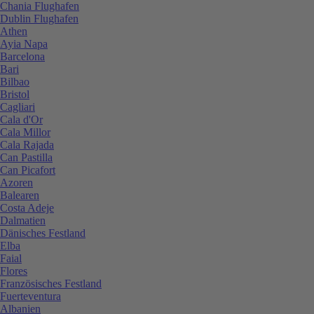
Chania Flughafen
Dublin Flughafen
Athen
Ayia Napa
Barcelona
Bari
Bilbao
Bristol
Cagliari
Cala d'Or
Cala Millor
Cala Rajada
Can Pastilla
Can Picafort
Azoren
Balearen
Costa Adeje
Dalmatien
Dänisches Festland
Elba
Faial
Flores
Französisches Festland
Fuerteventura
Albanien