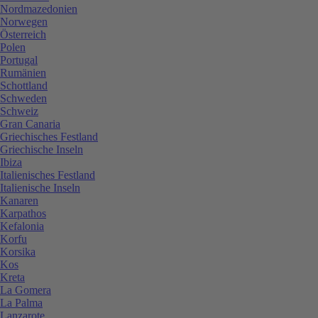
Nordmazedonien
Norwegen
Österreich
Polen
Portugal
Rumänien
Schottland
Schweden
Schweiz
Gran Canaria
Griechisches Festland
Griechische Inseln
Ibiza
Italienisches Festland
Italienische Inseln
Kanaren
Karpathos
Kefalonia
Korfu
Korsika
Kos
Kreta
La Gomera
La Palma
Lanzarote