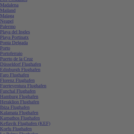
Madalena
Mailand
Malaga
Neapel
Palermo
Playa del Ingles
Playa Portinatx
Ponta Delgada
Porto
Portoferraio
Puerto de la Cruz
Düsseldorf Flughafen
Edinburgh Flughafen
Faro Flughafen
Florenz Flughafen
Fuerteventura Flughafen
Funchal Flughafen
Hamburg Flughafen
Heraklion Flughafen
Ibiza Flughafen
Kalamata Flughafen
Karpathos Flughafen
Keflavik Flughafen (KEF)
Korfu Flughafen