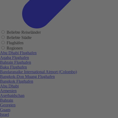
Beliebte Reiseländer
Beliebte Städte
Flughäfen
Regionen
Abu Dhabi Flughafen
Aqaba Flughafen
Bahrain Flughafen
Baku Flughafen
Bandaranaike International Airport (Colombo)
Bangkok-Don Muang Flughafen
Bangkok Flughafen
Abu Dhabi
Armenien
Aserbaidschan
Bahrain
Georgien
Guam
Israel