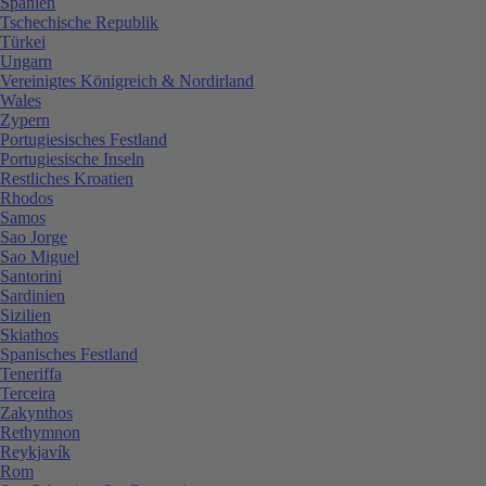
Spanien
Tschechische Republik
Türkei
Ungarn
Vereinigtes Königreich & Nordirland
Wales
Zypern
Portugiesisches Festland
Portugiesische Inseln
Restliches Kroatien
Rhodos
Samos
Sao Jorge
Sao Miguel
Santorini
Sardinien
Sizilien
Skiathos
Spanisches Festland
Teneriffa
Terceira
Zakynthos
Rethymnon
Reykjavík
Rom