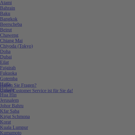
Atami
Bahrain
Baku
Bangkok
Beerscheba
Beirut
Chaweng
Chiang Mai
Chiyoda (Tokyo)
Doha
Dubai
Eilat
Fujairah
Fukuoka
Gotemba
Haifa
Haben Sie Fragen?
Hokuto
Unser Customer Service ist für Sie da!
Hua Hin
Jerusalem
Johor Bahru
Kfar Saba
Kirjat Schmona
Korat
Kuala Lumpur
Kumamoto