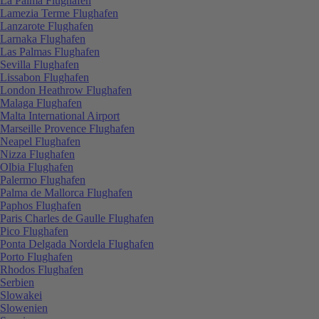
La Palma Flughafen
Lamezia Terme Flughafen
Lanzarote Flughafen
Larnaka Flughafen
Las Palmas Flughafen
Sevilla Flughafen
Lissabon Flughafen
London Heathrow Flughafen
Malaga Flughafen
Malta International Airport
Marseille Provence Flughafen
Neapel Flughafen
Nizza Flughafen
Olbia Flughafen
Palermo Flughafen
Palma de Mallorca Flughafen
Paphos Flughafen
Paris Charles de Gaulle Flughafen
Pico Flughafen
Ponta Delgada Nordela Flughafen
Porto Flughafen
Rhodos Flughafen
Serbien
Slowakei
Slowenien