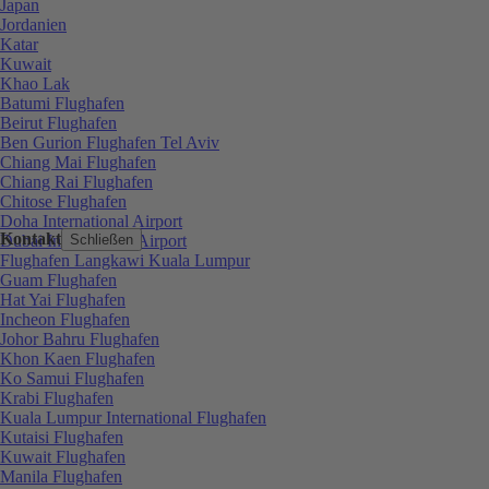
Japan
Jordanien
Katar
Kuwait
Khao Lak
Batumi Flughafen
Beirut Flughafen
Ben Gurion Flughafen Tel Aviv
Chiang Mai Flughafen
Chiang Rai Flughafen
Chitose Flughafen
Doha International Airport
Kontakt
Dubai International Airport
Schließen
Flughafen Langkawi Kuala Lumpur
Guam Flughafen
Hat Yai Flughafen
Incheon Flughafen
Johor Bahru Flughafen
Khon Kaen Flughafen
Ko Samui Flughafen
Krabi Flughafen
Kuala Lumpur International Flughafen
Kutaisi Flughafen
Kuwait Flughafen
Manila Flughafen