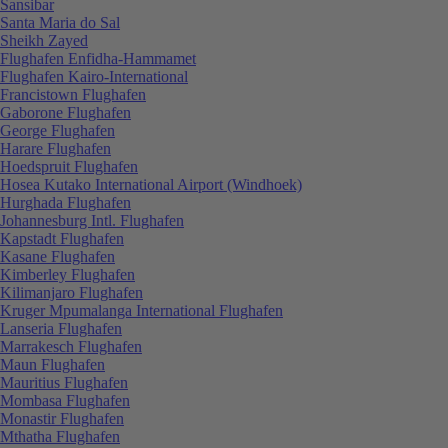
Sansibar
Santa Maria do Sal
Sheikh Zayed
Flughafen Enfidha-Hammamet
Flughafen Kairo-International
Francistown Flughafen
Gaborone Flughafen
George Flughafen
Harare Flughafen
Hoedspruit Flughafen
Hosea Kutako International Airport (Windhoek)
Hurghada Flughafen
Johannesburg Intl. Flughafen
Kapstadt Flughafen
Kasane Flughafen
Kimberley Flughafen
Kilimanjaro Flughafen
Kruger Mpumalanga International Flughafen
Lanseria Flughafen
Marrakesch Flughafen
Maun Flughafen
Mauritius Flughafen
Mombasa Flughafen
Monastir Flughafen
Mthatha Flughafen