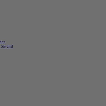
lden
 Sie uns!