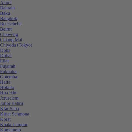
Atami
Bahrain
Baku
Bangkok
Beerscheba
Beirut
Chaweng
Chiang Mai
Chiyoda (Tokyo)
Doha
Dubai
Eilat
Fujairah
Fukuoka
Gotemba
Haifa
Hokuto
Hua Hin
Jerusalem
Johor Bahru
Kfar Saba
Kirjat Schmona
Korat
Kuala Lumpur
Kumamoto