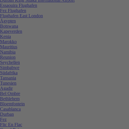
Durban King Shaka International Airport
Essaouira Flughafen
Fez Flughafen
Flughafen East London
Ägypten
Botswana
Kapeverden
Kenia
Marokko
Mauritius
Namibia
Reunion
Seychellen
Simbabwe
Südafrika
Tansania
Tunesien
Agadir
Bel Ombre
Bethlehem
Bloemfontein
Casablanca
Durban
Fez
Flic En Flac