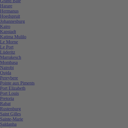
Grand Baie
Harare
Hermanus
Hoedspruit
Johannesburg
Kairo
Kapstadt
Katima Mulilo
Le Morne
Le Port
Lüderitz
Marrakesch
Mombasa
Nairobi
Oujda
Pereybere
Pointe aux Piments
Port Elizabeth
Port Louis
Pretoria
Rabat
Rustenburg
Saint Gilles
Sainte-Marie
Saldanha