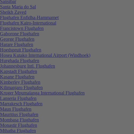
Sansibar
Santa Maria do Sal
Sheikh Zayed
Flughafen Enfidha-Hammamet
Flughafen Kairo-International
Francistown Flughafen
Gaborone Flughafen
George Flughafen
Harare Flughafen
Hoedspruit Flughafen
Hosea Kutako International Airport (Windhoek)
Hurghada Flughafen
Johannesburg Intl. Flughafen
Kapstadt Flughafen
Kasane Flughafen
Kimberley Flughafen
Kilimanjaro Flughafen
Kruger Mpumalanga International Flughafen
Lanseria Flughafen
Marrakesch Flughafen
Maun Flughafen
Mauritius Flughafen
Mombasa Flughafen
Monastir Flughafen
Mthatha Flughafen