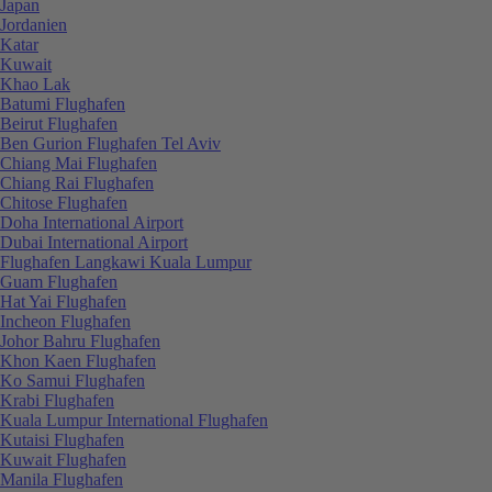
Japan
Jordanien
Katar
Kuwait
Khao Lak
Batumi Flughafen
Beirut Flughafen
Ben Gurion Flughafen Tel Aviv
Chiang Mai Flughafen
Chiang Rai Flughafen
Chitose Flughafen
Doha International Airport
Dubai International Airport
Flughafen Langkawi Kuala Lumpur
Guam Flughafen
Hat Yai Flughafen
Incheon Flughafen
Johor Bahru Flughafen
Khon Kaen Flughafen
Ko Samui Flughafen
Krabi Flughafen
Kuala Lumpur International Flughafen
Kutaisi Flughafen
Kuwait Flughafen
Manila Flughafen