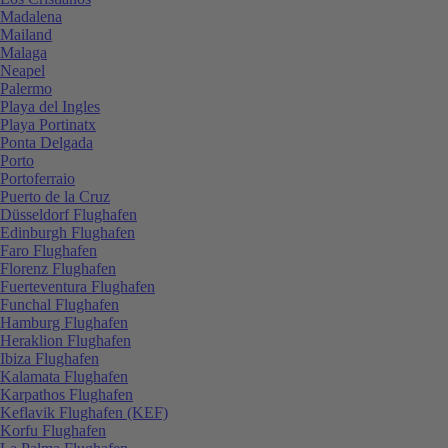
Madalena
Mailand
Malaga
Neapel
Palermo
Playa del Ingles
Playa Portinatx
Ponta Delgada
Porto
Portoferraio
Puerto de la Cruz
Düsseldorf Flughafen
Edinburgh Flughafen
Faro Flughafen
Florenz Flughafen
Fuerteventura Flughafen
Funchal Flughafen
Hamburg Flughafen
Heraklion Flughafen
Ibiza Flughafen
Kalamata Flughafen
Karpathos Flughafen
Keflavik Flughafen (KEF)
Korfu Flughafen