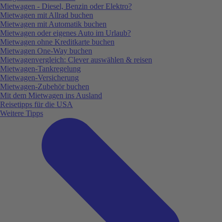
Mietwagen - Diesel, Benzin oder Elektro?
Mietwagen mit Allrad buchen
Mietwagen mit Automatik buchen
Mietwagen oder eigenes Auto im Urlaub?
Mietwagen ohne Kreditkarte buchen
Mietwagen One-Way buchen
Mietwagenvergleich: Clever auswählen & reisen
Mietwagen-Tankregelung
Mietwagen-Versicherung
Mietwagen-Zubehör buchen
Mit dem Mietwagen ins Ausland
Reisetipps für die USA
Weitere Tipps