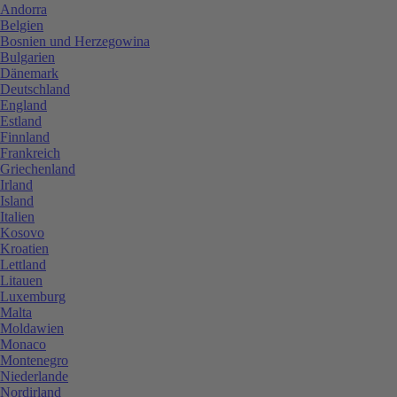
Andorra
Belgien
Bosnien und Herzegowina
Bulgarien
Dänemark
Deutschland
England
Estland
Finnland
Frankreich
Griechenland
Irland
Island
Italien
Kosovo
Kroatien
Lettland
Litauen
Luxemburg
Malta
Moldawien
Monaco
Montenegro
Niederlande
Nordirland