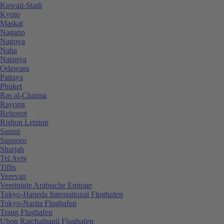
Kuwait-Stadt
Kyoto
Maskat
Nagano
Nagoya
Naha
Natanya
Odawara
Pattaya
Phuket
Ras al-Chaima
Rayong
Rehovot
Rishon Letzion
Samui
Sapporo
Sharjah
Tel Aviv
Tiflis
Yerevan
Vereinigte Arabische Emirate
Tokyo-Haneda International Flughafen
Tokyo-Narita Flughafen
Trang Flughafen
Ubon Ratchathanii Flughafen