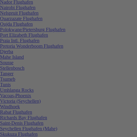
Nador Flughafen
Nairobi Flughafen
Nelspruit Flughafen
Ouarzazate Flughafen
Oujda Flughafen
Polokwane/Pietersburg Flughafen
Port Elizabeth Flughafen
Praia Intl. Flughafen
Pretoria Wonderboom Flughafen
Djerba
Mahe Island
Sousse
Stellenbosch
Tanger
Tsumeb
Tunis
Umhlanga Rocks
Vacoas-Phoenix
Victoria (Seychellen)
Windhoek
Rabat Flughafen
Richards Bay Flughafen
Saint-Denis Flughafen
Seychellen Flughafen (Mahe)
Skukuza Flughafen