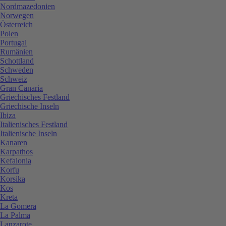
Nordmazedonien
Norwegen
Österreich
Polen
Portugal
Rumänien
Schottland
Schweden
Schweiz
Gran Canaria
Griechisches Festland
Griechische Inseln
Ibiza
Italienisches Festland
Italienische Inseln
Kanaren
Karpathos
Kefalonia
Korfu
Korsika
Kos
Kreta
La Gomera
La Palma
Lanzarote