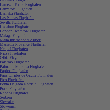
La Palma Flughafen
Lamezia Terme Flughafen
Lanzarote Flughafen
Larnaka Flughafen
Las Palmas Flughafen
Sevilla Flughafen
Lissabon Flughafen
London Heathrow Flughafen
Malaga Flughafen
Malta International Airport
Marseille Provence Flughafen
Neapel Flughafen
Nizza Flughafen
Olbia Flughafen
Palermo Flughafen
Palma de Mallorca Flughafen
Paphos Flughafen
Paris Charles de Gaulle Flughafen
Pico Flughafen
Ponta Delgada Nordela Flughafen
Porto Flughafen
Rhodos Flughafen
Serbien
Slowakei
Slowenien