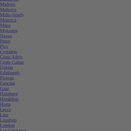
Madeira
Mallorca
Malta (Insel)
Menorca
Milos
Mykonos
Naxos
Paros
Pico
Corralejo
Costa Adeje
Costa Calma
Dublin
Edinburgh
Florenz
Funchal
Graz
Hamburg
Heraklion
Horta
Lecce
Linz
Lissabon
London
Los Cristianos