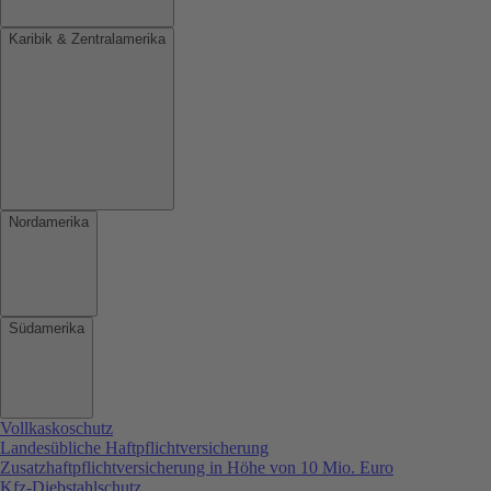
Karibik & Zentralamerika
Nordamerika
Südamerika
Vollkaskoschutz
Landesübliche Haftpflichtversicherung
Zusatzhaftpflichtversicherung in Höhe von 10 Mio. Euro
Kfz-Diebstahlschutz