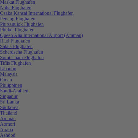
Maskat Flughafen
Naha Flughafen
Osaka Kansai International Flughafen
Penang Flughafen
Phitsanulok Flughafen
Phuket Flughafen
Queen Alia International Airport (Amman)
Riad Flughafen
Salala Flughafen
Schardscha Flughafen
Surat Thani Flughafen
Tiflis Flughafen
Libanon
Malaysia
Oman
Philippinen
Saudi-Arabien
Singapur
Sri Lanka
Südkorea
Thailand
Amman
Aomori
Aqaba
Ashdod