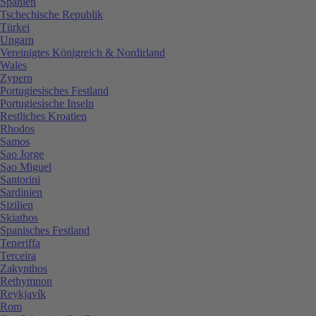
Spanien
Tschechische Republik
Türkei
Ungarn
Vereinigtes Königreich & Nordirland
Wales
Zypern
Portugiesisches Festland
Portugiesische Inseln
Restliches Kroatien
Rhodos
Samos
Sao Jorge
Sao Miguel
Santorini
Sardinien
Sizilien
Skiathos
Spanisches Festland
Teneriffa
Terceira
Zakynthos
Rethymnon
Reykjavík
Rom