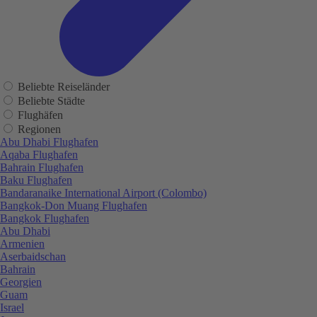
Beliebte Reiseländer
Beliebte Städte
Flughäfen
Regionen
Abu Dhabi Flughafen
Aqaba Flughafen
Bahrain Flughafen
Baku Flughafen
Bandaranaike International Airport (Colombo)
Bangkok-Don Muang Flughafen
Bangkok Flughafen
Abu Dhabi
Armenien
Aserbaidschan
Bahrain
Georgien
Guam
Israel