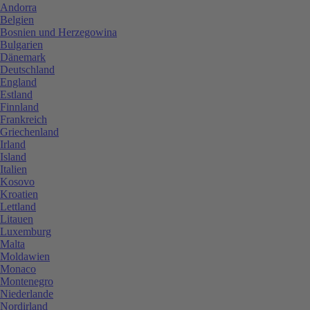
Andorra
Belgien
Bosnien und Herzegowina
Bulgarien
Dänemark
Deutschland
England
Estland
Finnland
Frankreich
Griechenland
Irland
Island
Italien
Kosovo
Kroatien
Lettland
Litauen
Luxemburg
Malta
Moldawien
Monaco
Montenegro
Niederlande
Nordirland