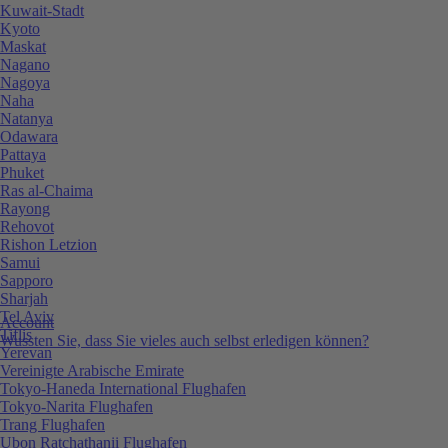
Kuwait-Stadt
Kyoto
Maskat
Nagano
Nagoya
Naha
Natanya
Odawara
Pattaya
Phuket
Ras al-Chaima
Rayong
Rehovot
Rishon Letzion
Samui
Sapporo
Sharjah
Tel Aviv
Account
Tiflis
Wussten Sie, dass Sie vieles auch selbst erledigen können?
Yerevan
Vereinigte Arabische Emirate
Tokyo-Haneda International Flughafen
Tokyo-Narita Flughafen
Trang Flughafen
Ubon Ratchathanii Flughafen