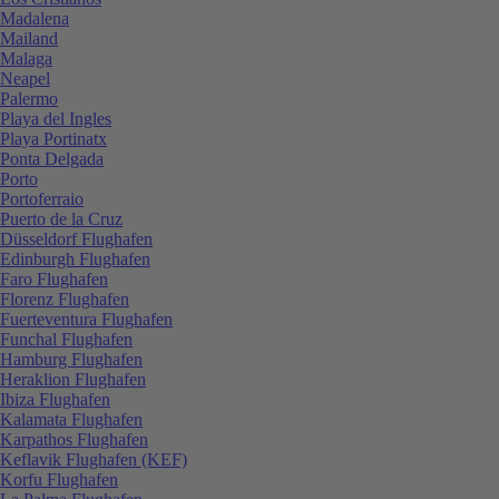
Madalena
Mailand
Malaga
Neapel
Palermo
Playa del Ingles
Playa Portinatx
Ponta Delgada
Porto
Portoferraio
Puerto de la Cruz
Düsseldorf Flughafen
Edinburgh Flughafen
Faro Flughafen
Florenz Flughafen
Fuerteventura Flughafen
Funchal Flughafen
Hamburg Flughafen
Heraklion Flughafen
Ibiza Flughafen
Kalamata Flughafen
Karpathos Flughafen
Keflavik Flughafen (KEF)
Korfu Flughafen