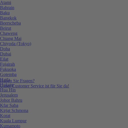
Atami
Bahrain
Baku
Bangkok
Beerscheba
Beirut
Chaweng
Chiang Mai
Chiyoda (Tokyo)
Doha
Dubai
Eilat
Fujairah
Fukuoka
Gotemba
Haifa
Haben Sie Fragen?
Hokuto
Unser Customer Service ist für Sie da!
Hua Hin
Jerusalem
Johor Bahru
Kfar Saba
Kirjat Schmona
Korat
Kuala Lumpur
Kumamoto