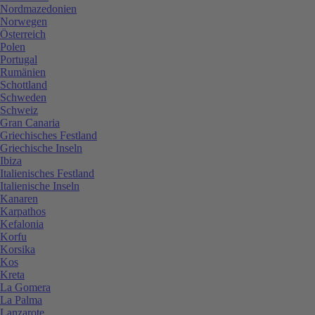
Nordmazedonien
Norwegen
Österreich
Polen
Portugal
Rumänien
Schottland
Schweden
Schweiz
Gran Canaria
Griechisches Festland
Griechische Inseln
Ibiza
Italienisches Festland
Italienische Inseln
Kanaren
Karpathos
Kefalonia
Korfu
Korsika
Kos
Kreta
La Gomera
La Palma
Lanzarote