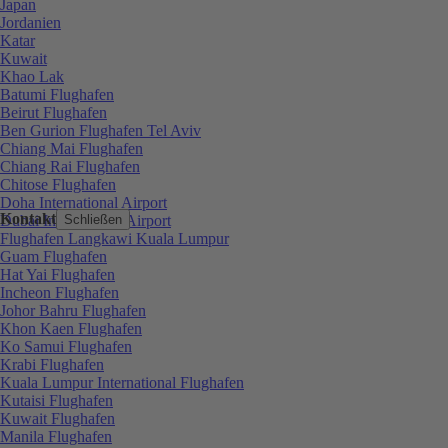
Japan
Jordanien
Katar
Kuwait
Khao Lak
Batumi Flughafen
Beirut Flughafen
Ben Gurion Flughafen Tel Aviv
Chiang Mai Flughafen
Chiang Rai Flughafen
Chitose Flughafen
Doha International Airport
Kontakt
Dubai International Airport
Schließen
Flughafen Langkawi Kuala Lumpur
Guam Flughafen
Hat Yai Flughafen
Incheon Flughafen
Johor Bahru Flughafen
Khon Kaen Flughafen
Ko Samui Flughafen
Krabi Flughafen
Kuala Lumpur International Flughafen
Kutaisi Flughafen
Kuwait Flughafen
Manila Flughafen