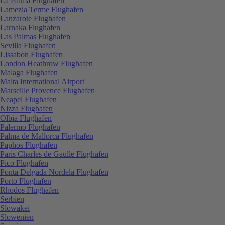
La Palma Flughafen
Lamezia Terme Flughafen
Lanzarote Flughafen
Larnaka Flughafen
Las Palmas Flughafen
Sevilla Flughafen
Lissabon Flughafen
London Heathrow Flughafen
Malaga Flughafen
Malta International Airport
Marseille Provence Flughafen
Neapel Flughafen
Nizza Flughafen
Olbia Flughafen
Palermo Flughafen
Palma de Mallorca Flughafen
Paphos Flughafen
Paris Charles de Gaulle Flughafen
Pico Flughafen
Ponta Delgada Nordela Flughafen
Porto Flughafen
Rhodos Flughafen
Serbien
Slowakei
Slowenien