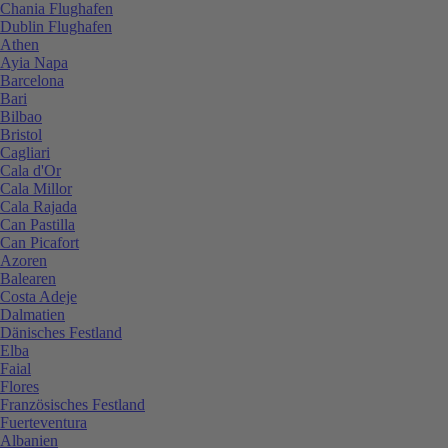
Chania Flughafen
Dublin Flughafen
Athen
Ayia Napa
Barcelona
Bari
Bilbao
Bristol
Cagliari
Cala d'Or
Cala Millor
Cala Rajada
Can Pastilla
Can Picafort
Azoren
Balearen
Costa Adeje
Dalmatien
Dänisches Festland
Elba
Faial
Flores
Französisches Festland
Fuerteventura
Albanien