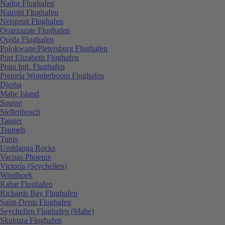
Nador Flughafen
Nairobi Flughafen
Nelspruit Flughafen
Ouarzazate Flughafen
Oujda Flughafen
Polokwane/Pietersburg Flughafen
Port Elizabeth Flughafen
Praia Intl. Flughafen
Pretoria Wonderboom Flughafen
Djerba
Mahe Island
Sousse
Stellenbosch
Tanger
Tsumeb
Tunis
Umhlanga Rocks
Vacoas-Phoenix
Victoria (Seychellen)
Windhoek
Rabat Flughafen
Richards Bay Flughafen
Saint-Denis Flughafen
Seychellen Flughafen (Mahe)
Skukuza Flughafen