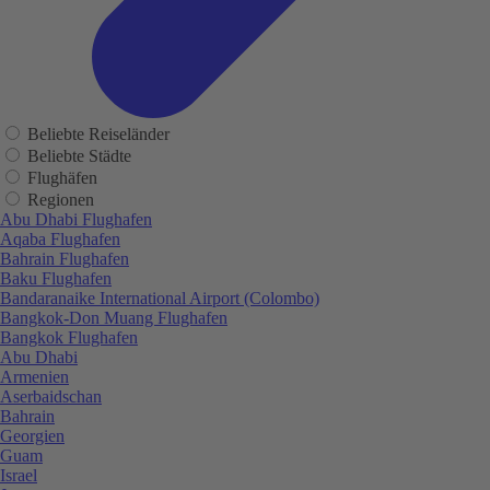
Beliebte Reiseländer
Beliebte Städte
Flughäfen
Regionen
Abu Dhabi Flughafen
Aqaba Flughafen
Bahrain Flughafen
Baku Flughafen
Bandaranaike International Airport (Colombo)
Bangkok-Don Muang Flughafen
Bangkok Flughafen
Abu Dhabi
Armenien
Aserbaidschan
Bahrain
Georgien
Guam
Israel