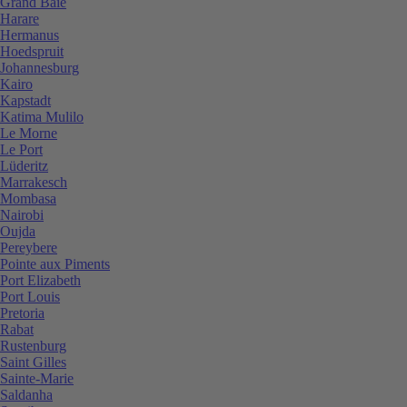
Grand Baie
Harare
Hermanus
Hoedspruit
Johannesburg
Kairo
Kapstadt
Katima Mulilo
Le Morne
Le Port
Lüderitz
Marrakesch
Mombasa
Nairobi
Oujda
Pereybere
Pointe aux Piments
Port Elizabeth
Port Louis
Pretoria
Rabat
Rustenburg
Saint Gilles
Sainte-Marie
Saldanha