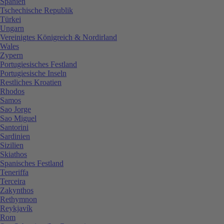
Spanien
Tschechische Republik
Türkei
Ungarn
Vereinigtes Königreich & Nordirland
Wales
Zypern
Portugiesisches Festland
Portugiesische Inseln
Restliches Kroatien
Rhodos
Samos
Sao Jorge
Sao Miguel
Santorini
Sardinien
Sizilien
Skiathos
Spanisches Festland
Teneriffa
Terceira
Zakynthos
Rethymnon
Reykjavík
Rom