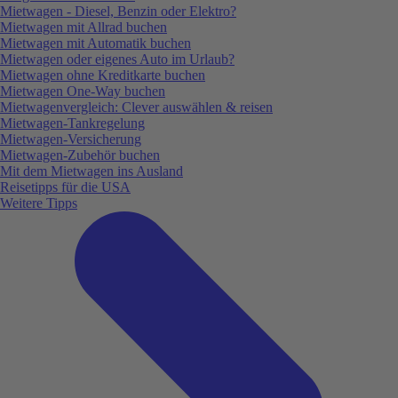
Mietwagen - Diesel, Benzin oder Elektro?
Mietwagen mit Allrad buchen
Mietwagen mit Automatik buchen
Mietwagen oder eigenes Auto im Urlaub?
Mietwagen ohne Kreditkarte buchen
Mietwagen One-Way buchen
Mietwagenvergleich: Clever auswählen & reisen
Mietwagen-Tankregelung
Mietwagen-Versicherung
Mietwagen-Zubehör buchen
Mit dem Mietwagen ins Ausland
Reisetipps für die USA
Weitere Tipps