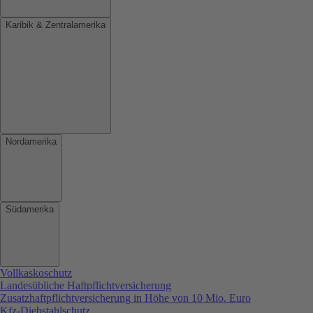
Karibik & Zentralamerika
Nordamerika
Südamerika
Vollkaskoschutz
Landesübliche Haftpflichtversicherung
Zusatzhaftpflichtversicherung in Höhe von 10 Mio. Euro
Kfz-Diebstahlschutz