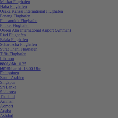
Maskat Flughafen
Naha Flughafen
Osaka Kansai International Flughafen
Penang Flughafen
Phitsanulok Flughafen
Phuket Flughafen
Queen Alia International Airport (Amman)
Riad Flughafen
Salala Flughafen
Schardscha Flughafen
Surat Thani Flughafen
Tiflis Flughafen
Libanon
Malaysia
0800 / 50 10 25
Oman
erreichbar bis 18:00 Uhr
Philippinen
Saudi-Arabien
Singapur
Sri Lanka
Südkorea
Thailand
Amman
Aomori
Aqaba
Ashdod