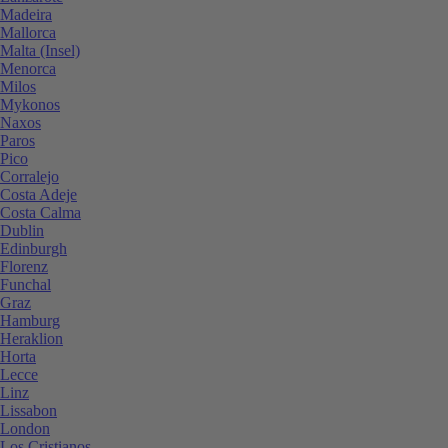
Madeira
Mallorca
Malta (Insel)
Menorca
Milos
Mykonos
Naxos
Paros
Pico
Corralejo
Costa Adeje
Costa Calma
Dublin
Edinburgh
Florenz
Funchal
Graz
Hamburg
Heraklion
Horta
Lecce
Linz
Lissabon
London
Los Cristianos