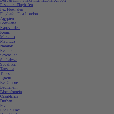
Durban King Shaka International Airport
Essaouira Flughafen
Fez Flughafen
Flughafen East London
Ägypten
Botswana
Kapeverden
Kenia
Marokko
Mauritius
Namibia
Reunion
Seychellen
Simbabwe
Südafrika
Tansania
Tunesien
Agadir
Bel Ombre
Bethlehem
Bloemfontein
Casablanca
Durban
Fez
Flic En Flac