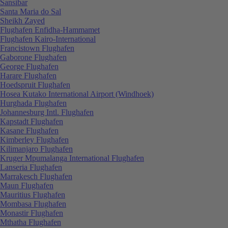
Sansibar
Santa Maria do Sal
Sheikh Zayed
Flughafen Enfidha-Hammamet
Flughafen Kairo-International
Francistown Flughafen
Gaborone Flughafen
George Flughafen
Harare Flughafen
Hoedspruit Flughafen
Hosea Kutako International Airport (Windhoek)
Hurghada Flughafen
Johannesburg Intl. Flughafen
Kapstadt Flughafen
Kasane Flughafen
Kimberley Flughafen
Kilimanjaro Flughafen
Kruger Mpumalanga International Flughafen
Lanseria Flughafen
Marrakesch Flughafen
Maun Flughafen
Mauritius Flughafen
Mombasa Flughafen
Monastir Flughafen
Mthatha Flughafen