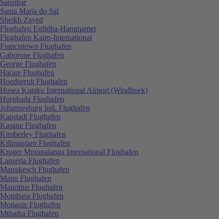
Sansibar
Santa Maria do Sal
Sheikh Zayed
Flughafen Enfidha-Hammamet
Flughafen Kairo-International
Francistown Flughafen
Gaborone Flughafen
George Flughafen
Harare Flughafen
Hoedspruit Flughafen
Hosea Kutako International Airport (Windhoek)
Hurghada Flughafen
Johannesburg Intl. Flughafen
Kapstadt Flughafen
Kasane Flughafen
Kimberley Flughafen
Kilimanjaro Flughafen
Kruger Mpumalanga International Flughafen
Lanseria Flughafen
Marrakesch Flughafen
Maun Flughafen
Mauritius Flughafen
Mombasa Flughafen
Monastir Flughafen
Mthatha Flughafen