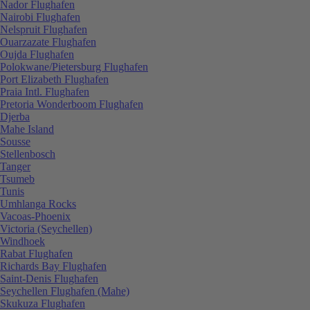
Nador Flughafen
Nairobi Flughafen
Nelspruit Flughafen
Ouarzazate Flughafen
Oujda Flughafen
Polokwane/Pietersburg Flughafen
Port Elizabeth Flughafen
Praia Intl. Flughafen
Pretoria Wonderboom Flughafen
Djerba
Mahe Island
Sousse
Stellenbosch
Tanger
Tsumeb
Tunis
Umhlanga Rocks
Vacoas-Phoenix
Victoria (Seychellen)
Windhoek
Rabat Flughafen
Richards Bay Flughafen
Saint-Denis Flughafen
Seychellen Flughafen (Mahe)
Skukuza Flughafen