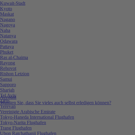
Kuwait-Stadt
Kyoto
Maskat
Nagano
Nagoya
Naha
Natanya
Odawara
Pattaya
Phuket
Ras al-Chaima
Rayong
Rehovot
Rishon Letzion
Samui
Sapporo
Sharjah
Tel Aviv
Account
Tiflis
Wussten Sie, dass Sie vieles auch selbst erledigen können?
Yerevan
Vereinigte Arabische Emirate
Tokyo-Haneda International Flughafen
Tokyo-Narita Flughafen
Trang Flughafen
Ubon Ratchathanii Flughafen