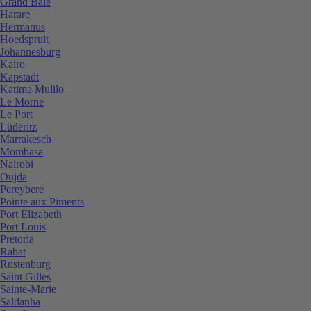
Grand Baie
Harare
Hermanus
Hoedspruit
Johannesburg
Kairo
Kapstadt
Katima Mulilo
Le Morne
Le Port
Lüderitz
Marrakesch
Mombasa
Nairobi
Oujda
Pereybere
Pointe aux Piments
Port Elizabeth
Port Louis
Pretoria
Rabat
Rustenburg
Saint Gilles
Sainte-Marie
Saldanha