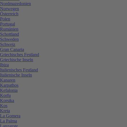
Nordmazedonien
Norwegen
Österreich
Polen
Portugal
Rumänien
Schottland
Schweden
Schweiz
Gran Canaria
Griechisches Festland
Griechische Inseln
Ibiza
Italienisches Festland
Italienische Inseln
Kanaren
Karpathos
Kefalonia
Korfu
Korsika
Kos
Kreta
La Gomera
La Palma
Lanzarote