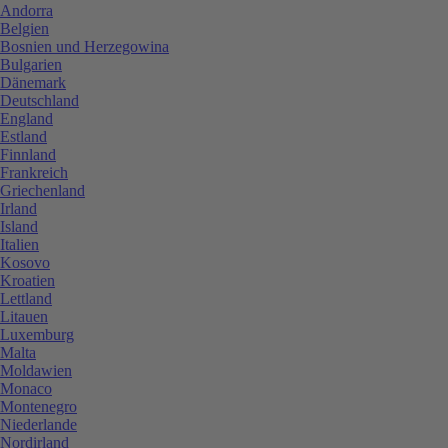
Andorra
Belgien
Bosnien und Herzegowina
Bulgarien
Dänemark
Deutschland
England
Estland
Finnland
Frankreich
Griechenland
Irland
Island
Italien
Kosovo
Kroatien
Lettland
Litauen
Luxemburg
Malta
Moldawien
Monaco
Montenegro
Niederlande
Nordirland