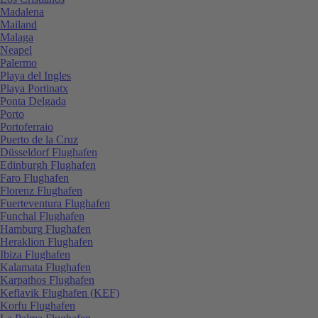
Madalena
Mailand
Malaga
Neapel
Palermo
Playa del Ingles
Playa Portinatx
Ponta Delgada
Porto
Portoferraio
Puerto de la Cruz
Düsseldorf Flughafen
Edinburgh Flughafen
Faro Flughafen
Florenz Flughafen
Fuerteventura Flughafen
Funchal Flughafen
Hamburg Flughafen
Heraklion Flughafen
Ibiza Flughafen
Kalamata Flughafen
Karpathos Flughafen
Keflavik Flughafen (KEF)
Korfu Flughafen