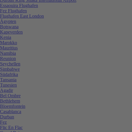
Durban King Shaka International Airport
Essaouira Flughafen
Fez Flughafen
Flughafen East London
Ägypten
Botswana
Kapeverden
Kenia
Marokko
Mauritius
Namibia
Reunion
Seychellen
Simbabwe
Südafrika
Tansania
Tunesien
Agadir
Bel Ombre
Bethlehem
Bloemfontein
Casablanca
Durban
Fez
Flic En Flac