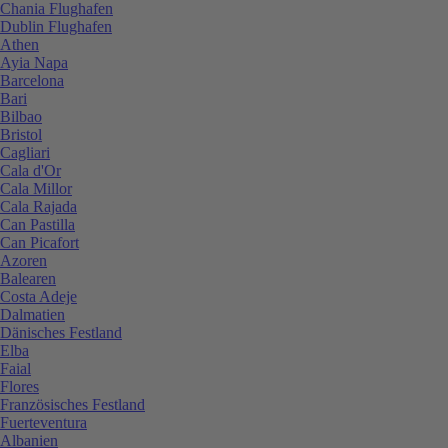
Chania Flughafen
Dublin Flughafen
Athen
Ayia Napa
Barcelona
Bari
Bilbao
Bristol
Cagliari
Cala d'Or
Cala Millor
Cala Rajada
Can Pastilla
Can Picafort
Azoren
Balearen
Costa Adeje
Dalmatien
Dänisches Festland
Elba
Faial
Flores
Französisches Festland
Fuerteventura
Albanien