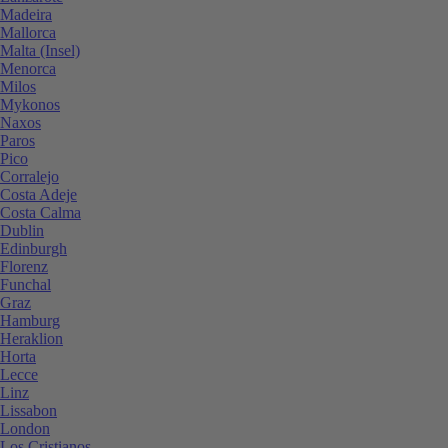
Madeira
Mallorca
Malta (Insel)
Menorca
Milos
Mykonos
Naxos
Paros
Pico
Corralejo
Costa Adeje
Costa Calma
Dublin
Edinburgh
Florenz
Funchal
Graz
Hamburg
Heraklion
Horta
Lecce
Linz
Lissabon
London
Los Cristianos