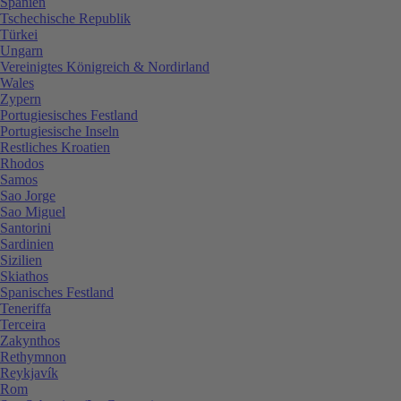
Spanien
Tschechische Republik
Türkei
Ungarn
Vereinigtes Königreich & Nordirland
Wales
Zypern
Portugiesisches Festland
Portugiesische Inseln
Restliches Kroatien
Rhodos
Samos
Sao Jorge
Sao Miguel
Santorini
Sardinien
Sizilien
Skiathos
Spanisches Festland
Teneriffa
Terceira
Zakynthos
Rethymnon
Reykjavík
Rom