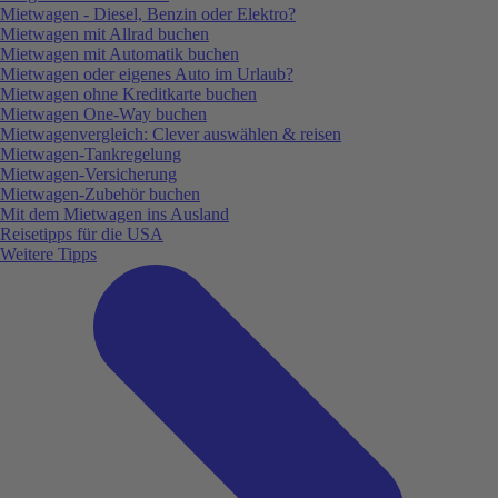
Mietwagen - Diesel, Benzin oder Elektro?
Mietwagen mit Allrad buchen
Mietwagen mit Automatik buchen
Mietwagen oder eigenes Auto im Urlaub?
Mietwagen ohne Kreditkarte buchen
Mietwagen One-Way buchen
Mietwagenvergleich: Clever auswählen & reisen
Mietwagen-Tankregelung
Mietwagen-Versicherung
Mietwagen-Zubehör buchen
Mit dem Mietwagen ins Ausland
Reisetipps für die USA
Weitere Tipps