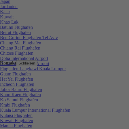
Japan
Jordanien
Katar
Kuwait
Khao Lak
Batumi Flughafen
Beirut Flughafen
Ben Gurion Flughafen Tel Aviv
Chiang Mai Flughafen
Chiang Rai Flughafen
Chitose Flughafen
Doha International Airport
Kontakt
Dubai International Airport
Schließen
Flughafen Langkawi Kuala Lumpur
Guam Flughafen
Hat Yai Flughafen
Incheon Flughafen
Johor Bahru Flughafen
Khon Kaen Flughafen
Ko Samui Flughafen
Krabi Flughafen
Kuala Lumpur International Flughafen
Kutaisi Flughafen
Kuwait Flughafen
Manila Flughafen