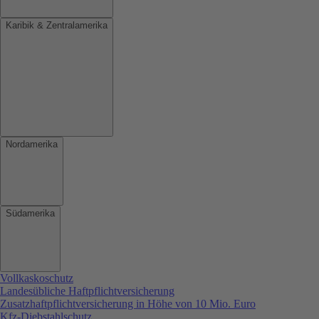
Karibik & Zentralamerika
Nordamerika
Südamerika
Vollkaskoschutz
Landesübliche Haftpflichtversicherung
Zusatzhaftpflichtversicherung in Höhe von 10 Mio. Euro
Kfz-Diebstahlschutz