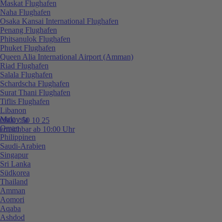
Maskat Flughafen
Naha Flughafen
Osaka Kansai International Flughafen
Penang Flughafen
Phitsanulok Flughafen
Phuket Flughafen
Queen Alia International Airport (Amman)
Riad Flughafen
Salala Flughafen
Schardscha Flughafen
Surat Thani Flughafen
Tiflis Flughafen
Libanon
Malaysia
0800 / 50 10 25
Oman
erreichbar ab 10:00 Uhr
Philippinen
Saudi-Arabien
Singapur
Sri Lanka
Südkorea
Thailand
Amman
Aomori
Aqaba
Ashdod