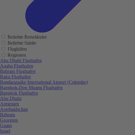
Beliebte Reiseländer
Beliebte Städte
Flughäfen
Regionen
Abu Dhabi Flughafen
Aqaba Flughafen
Bahrain Flughafen
Baku Flughafen
Bandaranaike International Airport (Colombo)
Bangkok-Don Muang Flughafen
Bangkok Flughafen
Abu Dhabi
Armenien
Aserbaidschan
Bahrain
Georgien
Guam
Israel