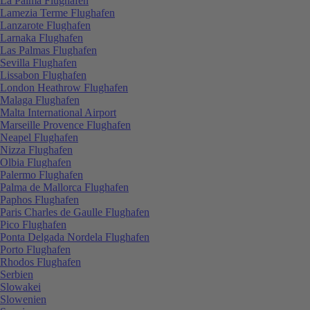
La Palma Flughafen
Lamezia Terme Flughafen
Lanzarote Flughafen
Larnaka Flughafen
Las Palmas Flughafen
Sevilla Flughafen
Lissabon Flughafen
London Heathrow Flughafen
Malaga Flughafen
Malta International Airport
Marseille Provence Flughafen
Neapel Flughafen
Nizza Flughafen
Olbia Flughafen
Palermo Flughafen
Palma de Mallorca Flughafen
Paphos Flughafen
Paris Charles de Gaulle Flughafen
Pico Flughafen
Ponta Delgada Nordela Flughafen
Porto Flughafen
Rhodos Flughafen
Serbien
Slowakei
Slowenien