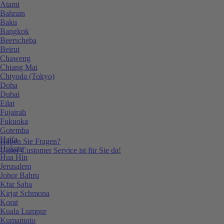
Atami
Bahrain
Baku
Bangkok
Beerscheba
Beirut
Chaweng
Chiang Mai
Chiyoda (Tokyo)
Doha
Dubai
Eilat
Fujairah
Fukuoka
Gotemba
Haifa
Haben Sie Fragen?
Hokuto
Unser Customer Service ist für Sie da!
Hua Hin
Jerusalem
Johor Bahru
Kfar Saba
Kirjat Schmona
Korat
Kuala Lumpur
Kumamoto