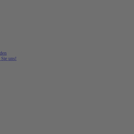
lden
 Sie uns!