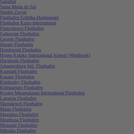
Sansibar
Santa Maria do Sal
Sheikh Zayed
Flughafen Enfidha-Hammamet
Flughafen Kairo-International
Francistown Flughafen
Gaborone Flughafen
George Flughafen
Harare Flughafen
Hoedspruit Flughafen
Hosea Kutako International Airport (Windhoek)
Hurghada Flughafen
Johannesburg Intl. Flughafen
Kapstadt Flughafen
Kasane Flughafen
Kimberley Flughafen
Kilimanjaro Flughafen
Kruger Mpumalanga International Flughafen
Lanseria Flughafen
Marrakesch Flughafen
Maun Flughafen
Mauritius Flughafen
Mombasa Flughafen
Monastir Flughafen
Mthatha Flughafen