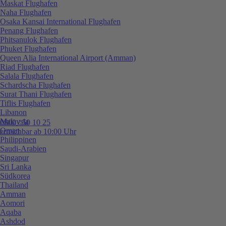
Maskat Flughafen
Naha Flughafen
Osaka Kansai International Flughafen
Penang Flughafen
Phitsanulok Flughafen
Phuket Flughafen
Queen Alia International Airport (Amman)
Riad Flughafen
Salala Flughafen
Schardscha Flughafen
Surat Thani Flughafen
Tiflis Flughafen
Libanon
Malaysia
0800 / 50 10 25
Oman
erreichbar ab 10:00 Uhr
Philippinen
Saudi-Arabien
Singapur
Sri Lanka
Südkorea
Thailand
Amman
Aomori
Aqaba
Ashdod