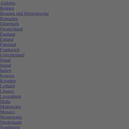
Andorra
Belgien
Bosnien und Herzegowina
Bulgarien
Dänemark
Deutschland
England
Estland
Finnland
Frankreich
Griechenland
Irland
Island
Italien
Kosovo
Kroatien
Lettland
Litauen
Luxemburg
Malta
Moldawien
Monaco
Montenegro
Niederlande
Nordirland