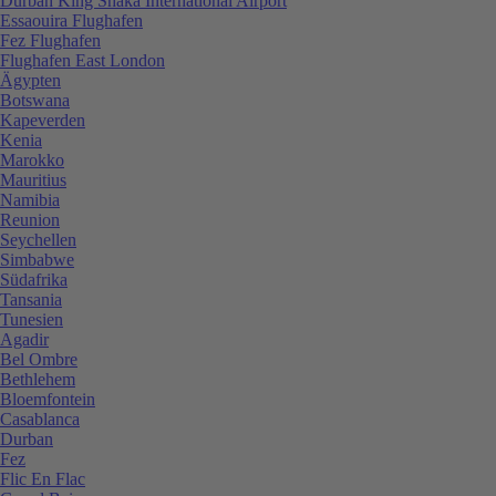
Durban King Shaka International Airport
Essaouira Flughafen
Fez Flughafen
Flughafen East London
Ägypten
Botswana
Kapeverden
Kenia
Marokko
Mauritius
Namibia
Reunion
Seychellen
Simbabwe
Südafrika
Tansania
Tunesien
Agadir
Bel Ombre
Bethlehem
Bloemfontein
Casablanca
Durban
Fez
Flic En Flac