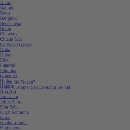
Atami
Bahrain
Baku
Bangkok
Beerscheba
Beirut
Chaweng
Chiang Mai
Chiyoda (Tokyo)
Doha
Dubai
Eilat
Fujairah
Fukuoka
Gotemba
Haifa
Haben Sie Fragen?
Hokuto
Unser Customer Service ist für Sie da!
Hua Hin
Jerusalem
Johor Bahru
Kfar Saba
Kirjat Schmona
Korat
Kuala Lumpur
Kumamoto