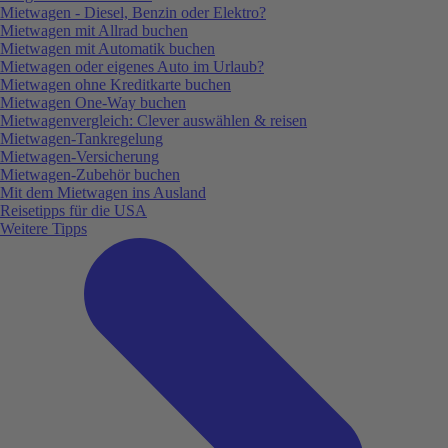
Mietwagen - Diesel, Benzin oder Elektro?
Mietwagen mit Allrad buchen
Mietwagen mit Automatik buchen
Mietwagen oder eigenes Auto im Urlaub?
Mietwagen ohne Kreditkarte buchen
Mietwagen One-Way buchen
Mietwagenvergleich: Clever auswählen & reisen
Mietwagen-Tankregelung
Mietwagen-Versicherung
Mietwagen-Zubehör buchen
Mit dem Mietwagen ins Ausland
Reisetipps für die USA
Weitere Tipps