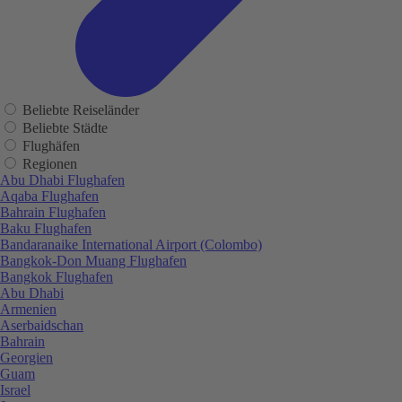
Beliebte Reiseländer
Beliebte Städte
Flughäfen
Regionen
Abu Dhabi Flughafen
Aqaba Flughafen
Bahrain Flughafen
Baku Flughafen
Bandaranaike International Airport (Colombo)
Bangkok-Don Muang Flughafen
Bangkok Flughafen
Abu Dhabi
Armenien
Aserbaidschan
Bahrain
Georgien
Guam
Israel