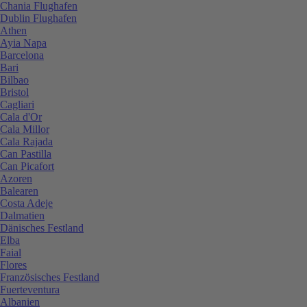
Chania Flughafen
Dublin Flughafen
Athen
Ayia Napa
Barcelona
Bari
Bilbao
Bristol
Cagliari
Cala d'Or
Cala Millor
Cala Rajada
Can Pastilla
Can Picafort
Azoren
Balearen
Costa Adeje
Dalmatien
Dänisches Festland
Elba
Faial
Flores
Französisches Festland
Fuerteventura
Albanien