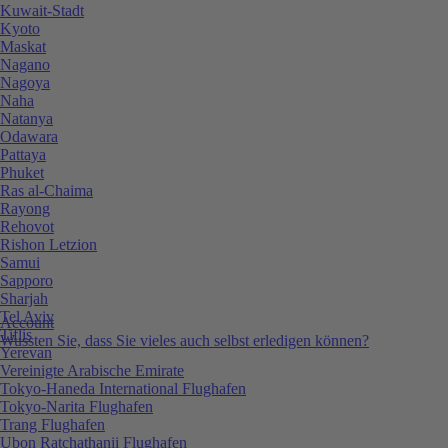
Kuwait-Stadt
Kyoto
Maskat
Nagano
Nagoya
Naha
Natanya
Odawara
Pattaya
Phuket
Ras al-Chaima
Rayong
Rehovot
Rishon Letzion
Samui
Sapporo
Sharjah
Tel Aviv
Account
Tiflis
Wussten Sie, dass Sie vieles auch selbst erledigen können?
Yerevan
Vereinigte Arabische Emirate
Tokyo-Haneda International Flughafen
Tokyo-Narita Flughafen
Trang Flughafen
Ubon Ratchathanii Flughafen