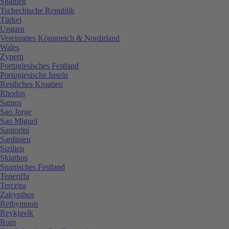
Spanien
Tschechische Republik
Türkei
Ungarn
Vereinigtes Königreich & Nordirland
Wales
Zypern
Portugiesisches Festland
Portugiesische Inseln
Restliches Kroatien
Rhodos
Samos
Sao Jorge
Sao Miguel
Santorini
Sardinien
Sizilien
Skiathos
Spanisches Festland
Teneriffa
Terceira
Zakynthos
Rethymnon
Reykjavík
Rom