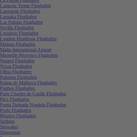
La Palma Flughafen
Lamezia Terme Flughafen
Lanzarote Flughafen
Larnaka Flughafen
Las Palmas Flughafen
Sevilla Flughafen
Lissabon Flughafen
London Heathrow Flughafen
Malaga Flughafen
Malta International Airport
Marseille Provence Flughafen
Neapel Flughafen
Nizza Flughafen
Olbia Flughafen
Palermo Flughafen
Palma de Mallorca Flughafen
Paphos Flughafen
Paris Charles de Gaulle Flughafen
Pico Flughafen
Ponta Delgada Nordela Flughafen
Porto Flughafen
Rhodos Flughafen
Serbien
Slowakei
Slowenien