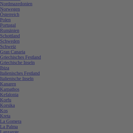
Nordmazedonien
Norwegen
Österreich
Polen
Portugal
Rumänien
Schottland
Schweden
Schweiz
Gran Canaria
Griechisches Festland
Griechische Inseln
Ibiza
Italienisches Festland
Italienische Inseln
Kanaren
Karpathos
Kefalonia
Korfu
Korsika
Kos
Kreta
La Gomera
La Palma
Lanzarote