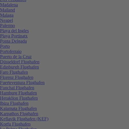
Madalena
Mailand
Malaga
Neapel
Palermo
Playa del Ingles
Playa Portinatx
Ponta Delgada
Porto
Portoferraio
Puerto de la Cruz
Düsseldorf Flughafen
Edinburgh Flughafen
Faro Flughafen
Florenz Flughafen
Fuerteventura Flughafen
Funchal Flughafen
Hamburg Flughafen
Heraklion Flughafen
Ibiza Flughafen
Kalamata Flughafen
Karpathos Flughafen
Keflavik Flughafen (KEF)
Korfu Flughafen