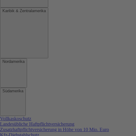
Karibik & Zentralamerika
Nordamerika
Südamerika
Vollkaskoschutz
Landesübliche Haftpflichtversicherung
Zusatzhaftpflichtversicherung in Höhe von 10 Mio. Euro
Kfz-Diebstahlschutz