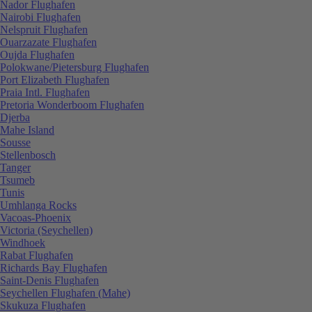
Nador Flughafen
Nairobi Flughafen
Nelspruit Flughafen
Ouarzazate Flughafen
Oujda Flughafen
Polokwane/Pietersburg Flughafen
Port Elizabeth Flughafen
Praia Intl. Flughafen
Pretoria Wonderboom Flughafen
Djerba
Mahe Island
Sousse
Stellenbosch
Tanger
Tsumeb
Tunis
Umhlanga Rocks
Vacoas-Phoenix
Victoria (Seychellen)
Windhoek
Rabat Flughafen
Richards Bay Flughafen
Saint-Denis Flughafen
Seychellen Flughafen (Mahe)
Skukuza Flughafen