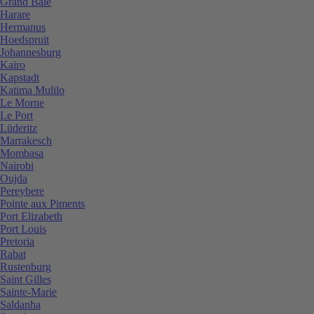
Grand Baie
Harare
Hermanus
Hoedspruit
Johannesburg
Kairo
Kapstadt
Katima Mulilo
Le Morne
Le Port
Lüderitz
Marrakesch
Mombasa
Nairobi
Oujda
Pereybere
Pointe aux Piments
Port Elizabeth
Port Louis
Pretoria
Rabat
Rustenburg
Saint Gilles
Sainte-Marie
Saldanha