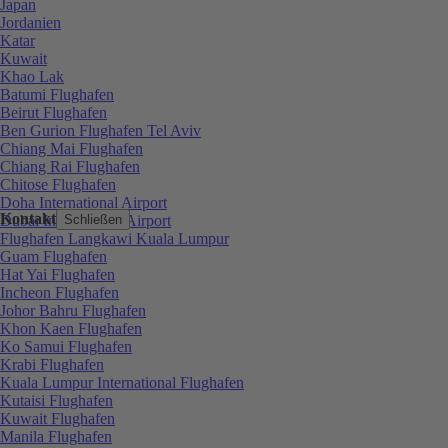
Japan
Jordanien
Katar
Kuwait
Khao Lak
Batumi Flughafen
Beirut Flughafen
Ben Gurion Flughafen Tel Aviv
Chiang Mai Flughafen
Chiang Rai Flughafen
Chitose Flughafen
Doha International Airport
Kontakt
Dubai International Airport
Schließen
Flughafen Langkawi Kuala Lumpur
Guam Flughafen
Hat Yai Flughafen
Incheon Flughafen
Johor Bahru Flughafen
Khon Kaen Flughafen
Ko Samui Flughafen
Krabi Flughafen
Kuala Lumpur International Flughafen
Kutaisi Flughafen
Kuwait Flughafen
Manila Flughafen