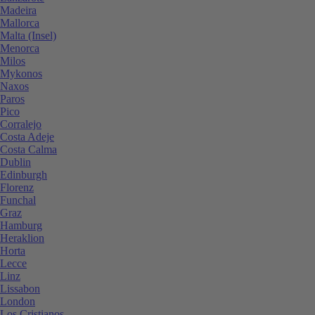
Madeira
Mallorca
Malta (Insel)
Menorca
Milos
Mykonos
Naxos
Paros
Pico
Corralejo
Costa Adeje
Costa Calma
Dublin
Edinburgh
Florenz
Funchal
Graz
Hamburg
Heraklion
Horta
Lecce
Linz
Lissabon
London
Los Cristianos